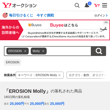
i
毎日引けるくじ 今すぐ挑戦
ログイン
EROSION
Molly
EROSION
検索条件
キーワード
：
EROSION Molly
カテゴリ
：
創作、オリジナル
「EROSION Molly」
の落札された商品
180
日間の落札相場
25,000
円
25,000
円
25,000
円
最安
平均
最高