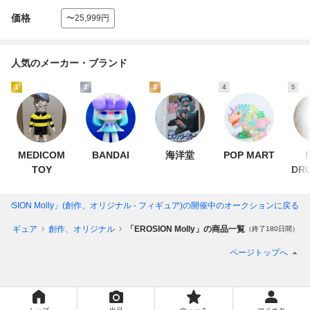
価格
〜25,999円
人気のメーカー・ブランド
1
2
3
4
5
MEDICOM
BANDAI
海洋堂
POP MART
TOY
DR
ROSION Molly」(創作、オリジナル - フィギュア)
の開催中のオークションに戻る
フィギュア
創作、オリジナル
「EROSION Molly」の商品一覧
（終了180日間）
ページトップへ