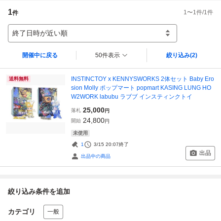
1
1
〜
1
件/
1
件
件
終了日時が近い順
開催中に戻る
50件表示
絞り込み
(2)
INSTINCTOY x KENNYSWORKS 2体セット Baby Ero
送料無料
sion Molly ポップマート popmart KASING LUNG HO
W2WORK labubu ラブブ インスティンクトイ
25,000
落札
円
24,800
開始
円
未使用
1
3/15 20:07
終了
出品
出品中の商品
絞り込み条件を追加
カテゴリ
一般