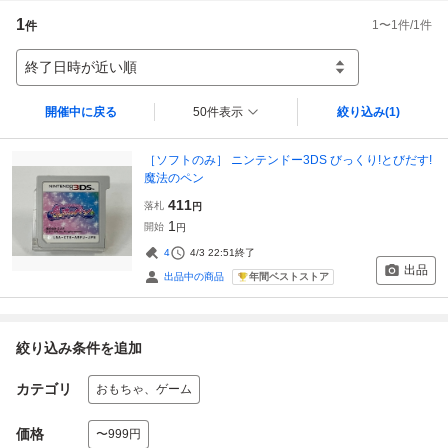
1
1
〜
1
件/
1
件
件
終了日時が近い順
開催中に戻る
50件表示
絞り込み
(1)
［ソフトのみ］ ニンテンドー3DS びっくり!とびだす!
魔法のペン
411
落札
円
1
開始
円
4
4/3 22:51
終了
出品
年間ベストストア
出品中の商品
絞り込み条件を追加
カテゴリ
おもちゃ、ゲーム
価格
〜999円