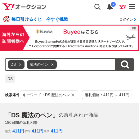
i
毎日引けるくじ 今すぐ挑戦
ログイン
DS
魔法のペン
DS
検索条件
キーワード
：
DS 魔法のペン
落札価格
：
411円 ～ 411円
「DS 魔法のペン」
の落札された商品
180
日間の落札相場
411
円
411
円
411
円
最安
平均
最高