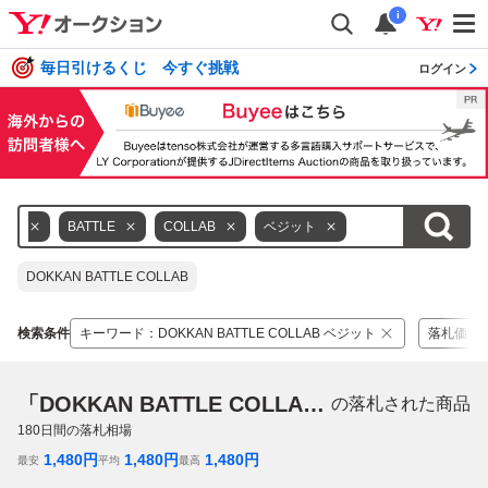
i
毎日引けるくじ 今すぐ挑戦
ログイン
KAN
BATTLE
COLLAB
ベジット
DOKKAN BATTLE COLLAB
検索条件
キーワード
：
DOKKAN BATTLE COLLAB ベジット
落札価格
「DOKKAN BATTLE COLLAB ベジット」
の落札された商品
180
日間の落札相場
1,480
円
1,480
円
1,480
円
最安
平均
最高