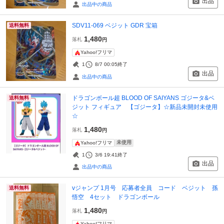
出品
出品中の商品
SDV11-069 ベジット GDR 宝箱
送料無料
1,480
落札
円
Yahoo!フリマ
1
8/7 00:05
終了
出品
出品中の商品
ドラゴンボール超 BLOOD OF SAIYANS ゴジータ&ベ
送料無料
ジット フィギュア 【ゴジータ】☆新品未開封未使用
☆
1,480
落札
円
未使用
Yahoo!フリマ
1
3/6 19:41
終了
出品
出品中の商品
vジャンプ 1月号 応募者全員 コード ベジット 孫
送料無料
悟空 4セット ドラゴンボール
1,480
落札
円
Yahoo!フリマ