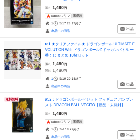
1,480
落札
円
未使用
Yahoo!フリマ
1
5/17 23:17
終了
出品
出品中の商品
re1 ★クリアファイル★ ドラゴンボール ULTIMATE E
VOLUTION With ドラゴンボールZ ドッカンバトル 一
番くじ まとめ 10枚セット
1,480
落札
円
1,480
開始
円
1
5/16 20:18
終了
出品
出品中の商品
a52：ドラゴンボール ベジット フィギュア バンプレ
送料無料
スト DRAGON BALL VEGITO【新品・未開封】
1,480
落札
円
未使用
Yahoo!フリマ
1
7/4 18:27
終了
出品
出品中の商品