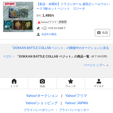
【新品・未開封】ドラゴンボール 超戦士シールウエハ
送料無料
ース 5枚セット ベジット ゴジータ
1,480
落札
円
未使用
Yahoo!フリマ
1
7/26 02:45
終了
出品
出品中の商品
「DOKKAN BATTLE COLLAB ベジット」
の開催中のオークションに戻る
カテゴリ
「DOKKAN BATTLE COLLAB ベジット」の商品一覧
（終了180日間）
ページトップへ
トップ
出品
ウォッチ
マイオク
Yahoo!オークション
Yahoo!フリマ
Yahoo!ショッピング
Yahoo! JAPAN
プライバシーポリシー
プライバシーセンター