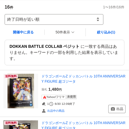
16
1
〜
16
件/
16
件
件
終了日時が近い順
開催中に戻る
50件表示
絞り込み
(1)
DOKKAN BATTLE COLLAB ベジット
に一致する商品はあ
りません。キーワードの一部を利用した結果を表示していま
す。
ドラゴンボールZ ドッカンバトル 10TH ANNIVERSAR
送料無料
Y FIGURE 超ゴジータ
1,480
落札
円
未使用
Yahoo!フリマ
1
6/30 12:09
終了
出品
出品中の商品
ドラゴンボールZ ドッカンバトル 10TH ANNIVERSAR
送料無料
Y FIGURE 超ゴジータ