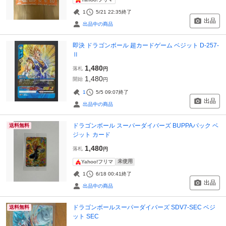
1
5/21 22:35
終了
出品
出品中の商品
即決 ドラゴンボール 超カードゲーム ベジット D-257-
Ⅱ
1,480
落札
円
1,480
開始
円
1
5/5 09:07
終了
出品
出品中の商品
ドラゴンボール スーパーダイバーズ BUPPAパック ベ
送料無料
ジット カード
1,480
落札
円
未使用
Yahoo!フリマ
1
6/18 00:41
終了
出品
出品中の商品
ドラゴンボールスーパーダイバーズ SDV7-SEC ベジ
送料無料
ット SEC