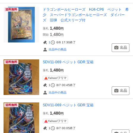
ドラゴンボールヒーローズ HJ4-CP6 ベジット 希
送料無料
少 スーパードラゴンボールヒーローズ ダイバー
ズ 旧弾 公式スリーブ付
1,480
落札
円
1,480
開始
円
1
6/8 17:30
終了
出品
出品中の商品
SDV11-069 ベジット GDR 宝箱
送料無料
1,480
落札
円
Yahoo!フリマ
1
8/7 00:45
終了
出品
出品中の商品
SDV11-069 ベジット GDR 宝箱
送料無料
1,480
落札
円
Yahoo!フリマ
1
8/7 00:05
終了