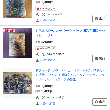
1,480
落札
円
Yahoo!フリマ
1
7/1 19:49
終了
出品
出品中の商品
ドラゴンボールスーパーダイバーズ SDV7-SEC ベジ
送料無料
ット シークレット
1,480
落札
円
Yahoo!フリマ
1
6/28 02:52
終了
出品
出品中の商品
ドラゴンボールスーパーカードゲーム 約1,000枚セッ
ト 大量 まとめ売り 孫悟空 ベジータ バーダック フリ
ーザ ベジット ゴジータ 孫悟飯
1,480
落札
円
1,480
開始
円
1
4/22 22:09
終了
出品
出品中の商品