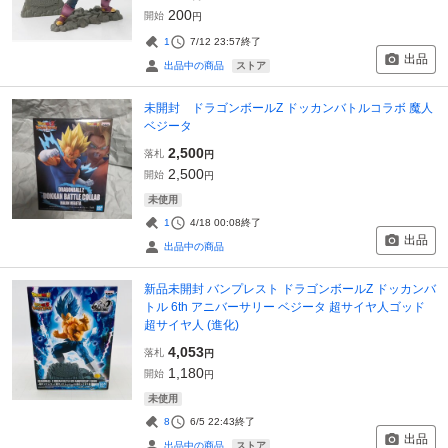
200
開始
円
1
7/12 23:57
終了
出品
ストア
出品中の商品
未開封 ドラゴンボールZ ドッカンバトルコラボ 魔人
ベジータ
2,500
落札
円
2,500
開始
円
未使用
1
4/18 00:08
終了
出品
出品中の商品
新品未開封 バンプレスト ドラゴンボールZ ドッカンバ
トル 6th アニバーサリー ベジータ 超サイヤ人ゴッド
超サイヤ人 (進化)
4,053
落札
円
1,180
開始
円
未使用
8
6/5 22:43
終了
出品
ストア
出品中の商品