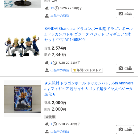
開始
円
13
5/26 22:50
終了
出品
出品中の商品
BANDAI Grandista ドラゴンボール超 ドラゴンボール
Z ドッカンバトル ゴジータ ベジット フィギュア 5体
セット 中古 M11465809
2,574
落札
円
2,340
開始
円
1
7/28 22:21
終了
出品
年間ベストストア
出品中の商品
★未開封 ドラゴンボール ドッカンバトル6th Annivers
ary フィギュア 超サイヤ人ゴッド超サイヤ人ベジータ
進化★
2,000
落札
円
2,000
開始
円
未使用
1
6/10 22:46
終了
出品
出品中の商品