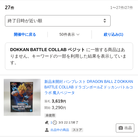
27
1
〜
27
件/
27
件
件
終了日時が近い順
開催中に戻る
50件表示
絞り込み
(1)
DOKKAN BATTLE COLLAB ベジット
に一致する商品はあ
りません。キーワードの一部を利用した結果を表示していま
す。
新品未開封 バンプレスト DRAGON BALL Z DOKKAN
BATTLE COLLAB ドラゴンボールZ ドッカンバトルコ
ラボ 魔人ベジータ
3,619
落札
円
3,290
開始
円
未使用
1
3/3 22:17
終了
出品
ストア
出品中の商品