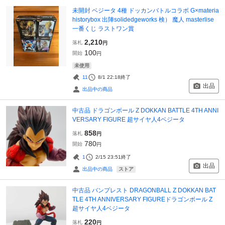
未開封 ベジータ 4種 ドッカンバトルコラボ G×materia
historybox 出陣solidedgeworks 検） 魔人 masterlise
一番くじ ラストワン賞
2,210
落札
円
100
開始
円
未使用
11
8/1 22:18
終了
出品
出品中の商品
中古品 ドラゴンボール Z DOKKAN BATTLE 4TH ANNI
VERSARY FIGURE 超サイヤ人4ベジータ
858
落札
円
780
開始
円
1
2/15 23:51
終了
出品
ストア
出品中の商品
中古品 バンプレスト DRAGONBALL Z DOKKAN BAT
TLE 4TH ANNIVERSARY FIGUREドラゴンボール Z
超サイヤ人4ベジータ
220
落札
円