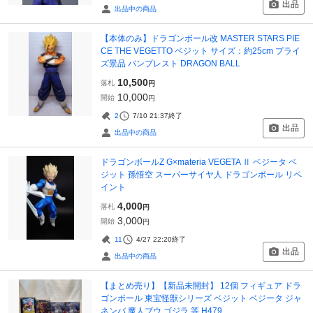
出品
出品中の商品
【本体のみ】ドラゴンボール改 MASTER STARS PIE
CE THE VEGETTO ベジット サイズ：約25cm プライ
ズ景品 バンプレスト DRAGON BALL
10,500
落札
円
10,000
開始
円
2
7/10 21:37
終了
出品
出品中の商品
ドラゴンボールZ G×materia VEGETA Ⅱ ベジータ ベ
ジット 孫悟空 スーパーサイヤ人 ドラゴンボール リペ
イント
4,000
落札
円
3,000
開始
円
11
4/27 22:20
終了
出品
出品中の商品
【まとめ売り】【新品未開封】 12個 フィギュア ドラ
ゴンボール 東宝怪獣シリーズ ベジット ベジータ ジャ
ネンバ 魔人ブウ ゴジラ 等 H479