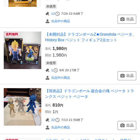
未使用
12
7/29 22:04
終了
出品
出品中の商品
【未開封品】ドラゴンボールZ★Grandista ベジータ、
送料無料
History Box ベジット フィギュア2点セット
1,980
落札
円
1,980
開始
円
未使用
1
6/6 20:17
終了
出品
出品中の商品
【現状品】ドラゴンボール 超合金の塊 ベジータ トラ
ンクス ベジット ベジータ
810
落札
円
1
開始
円
22
7/13 21:50
終了
出品
出品中の商品