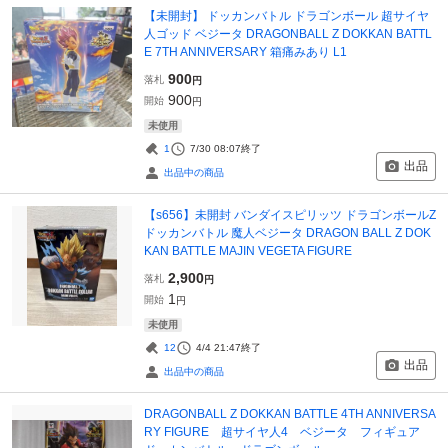
【未開封】 ドッカンバトル ドラゴンボール 超サイヤ
人ゴッド ベジータ DRAGONBALL Z DOKKAN BATTL
E 7TH ANNIVERSARY 箱痛みあり L1
900
落札
円
900
開始
円
未使用
1
7/30 08:07
終了
出品
出品中の商品
【s656】未開封 バンダイスピリッツ ドラゴンボールZ
ドッカンバトル 魔人ベジータ DRAGON BALL Z DOK
KAN BATTLE MAJIN VEGETA FIGURE
2,900
落札
円
1
開始
円
未使用
12
4/4 21:47
終了
出品
出品中の商品
DRAGONBALL Z DOKKAN BATTLE 4TH ANNIVERSA
RY FIGURE 超サイヤ人4 ベジータ フィギュア