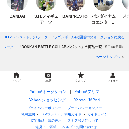
BANDAI
S.H.フィギュ
BANPRESTO
バンダイナム
メ
アーツ
コエンターテ
インメント
LE COLLAB ベジット」(ベジータ - ドラゴンボール)
の開催中のオークションに戻る
ベジータ
「DOKKAN BATTLE COLLAB ベジット」の商品一覧
（終了180日間）
ページトップへ
トップ
出品
ウォッチ
マイオク
Yahoo!オークション
Yahoo!フリマ
Yahoo!ショッピング
Yahoo! JAPAN
プライバシーポリシー
プライバシーセンター
利用規約
LYPプレミアム利用ガイド
ガイドライン
特定商取引法の表示
ストア出店について
ご意見・ご要望
ヘルプ・お問い合わせ