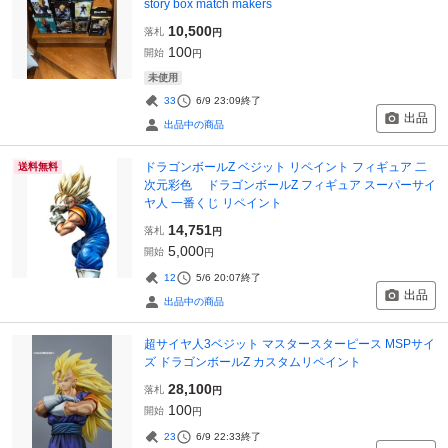
story box match makers
10,500
落札
円
100
開始
円
未使用
33
6/9 23:09
終了
出品
出品中の商品
ドラゴンボールZ ベジット リペイント フィギュア 二
送料無料
次元彩色 ドラゴンボールZ フィギュア スーパーサイ
ヤ人 一番くじ リペイント
14,751
落札
円
5,000
開始
円
12
5/6 20:07
終了
出品
出品中の商品
超サイヤ人3ベジット マスタースターピース MSPサイ
ズ ドラゴンボールZ カスタムリペイント
28,100
落札
円
100
開始
円
23
6/9 22:33
終了