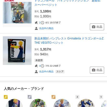
ドラゴンボール ハイブリッドアクション 超龍伝
送料無料
スーパーベジット
1,100
落札
円
1,000
開始
円
2
4/1 19:57
終了
出品
出品中の商品
新品未開封 バンプレスト G×materia ドラゴンボールZ
THE VEGITO ベジット
1,317
落札
円
940
開始
円
未使用
3
7/5 22:29
終了
出品
ストア
出品中の商品
人気のメーカー・ブランド
1
2
3
4
5