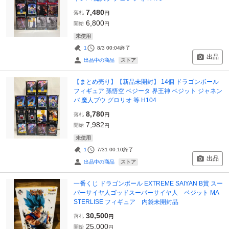
7,480
落札
円
6,800
開始
円
未使用
1
8/3 00:04
終了
出品
ストア
出品中の商品
【まとめ売り】【新品未開封】 14個 ドラゴンボール
フィギュア 孫悟空 ベジータ 界王神 ベジット ジャネン
バ 魔人ブウ グロリオ 等 H104
8,780
落札
円
7,982
開始
円
未使用
1
7/31 00:10
終了
出品
ストア
出品中の商品
一番くじ ドラゴンボール EXTREME SAIYAN B賞 スー
パーサイヤ人ゴッドスーパーサイヤ人 ベジット MA
STERLISE フィギュア 内袋未開封品
30,500
落札
円
25,000
開始
円