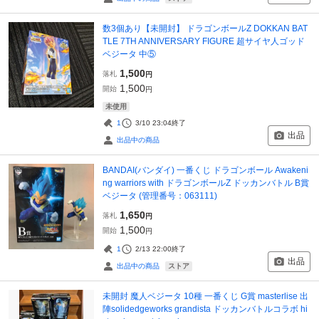
数3個あり【未開封】 ドラゴンボールZ DOKKAN BAT
TLE 7TH ANNIVERSARY FIGURE 超サイヤ人ゴッド
ベジータ 中⑤
1,500
落札
円
1,500
開始
円
未使用
1
3/10 23:04
終了
出品
出品中の商品
BANDAI(バンダイ) 一番くじ ドラゴンボール Awakeni
ng warriors with ドラゴンボールZ ドッカンバトル B賞
ベジータ (管理番号：063111)
1,650
落札
円
1,500
開始
円
1
2/13 22:00
終了
出品
ストア
出品中の商品
未開封 魔人ベジータ 10種 一番くじ G賞 masterlise 出
陣solidedgeworks grandista ドッカンバトルコラボ hi