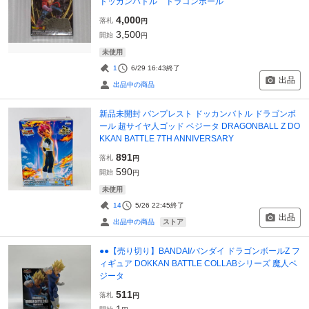
ドッカンバトル ドラゴンボール
4,000
落札
円
3,500
開始
円
未使用
1
6/29 16:43
終了
出品
出品中の商品
新品未開封 バンプレスト ドッカンバトル ドラゴンボ
ール 超サイヤ人ゴッド ベジータ DRAGONBALL Z DO
KKAN BATTLE 7TH ANNIVERSARY
891
落札
円
590
開始
円
未使用
14
5/26 22:45
終了
出品
ストア
出品中の商品
●●【売り切り】BANDAI/バンダイ ドラゴンボールZ フ
ィギュア DOKKAN BATTLE COLLABシリーズ 魔人ベ
ジータ
511
落札
円
1