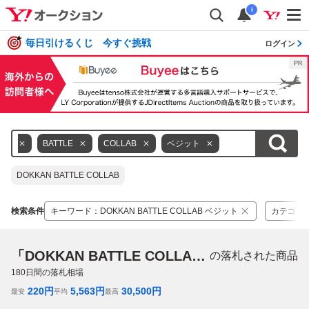
i
毎日引けるくじ 今すぐ挑戦
ログイン
KAN
BATTLE
COLLAB
ベジット
DOKKAN BATTLE COLLAB
検索条件
キーワード
：
DOKKAN BATTLE COLLAB ベジット
カテゴリ
「DOKKAN BATTLE COLLAB ベジット」
の落札された商品
180
日間の落札相場
220
円
5,563
円
30,500
円
最安
平均
最高