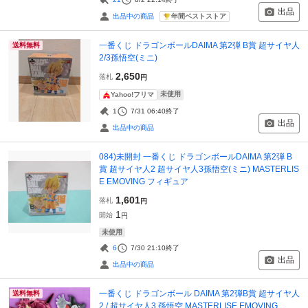
出品
年間ベストストア
出品中の商品
一番くじ ドラゴンボールDAIMA 第2弾 B賞 超サイヤ人
送料無料
2/3孫悟空(ミニ)
2,650
落札
円
未使用
Yahoo!フリマ
1
7/31 06:40
終了
出品
出品中の商品
084)未開封 一番くじ ドラゴンボールDAIMA 第2弾 B
賞 超サイヤ人2 超サイヤ人3孫悟空(ミニ) MASTERLIS
E EMOVING フィギュア
1,601
落札
円
1
開始
円
未使用
6
7/30 21:10
終了
出品
出品中の商品
一番くじ ドラゴンボール DAIMA 第2弾B賞 超サイヤ人
送料無料
2 / 超サイヤ人3 孫悟空 MASTERLISE EMOVING