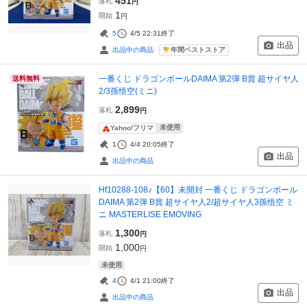
451
落札
円
1
開始
円
5
4/5 22:31
終了
出品
年間ベストストア
出品中の商品
一番くじ ドラゴンボールDAIMA 第2弾 B賞 超サイヤ人
送料無料
2/3孫悟空(ミニ)
2,899
落札
円
未使用
Yahoo!フリマ
1
4/4 20:05
終了
出品
出品中の商品
Hf10288-108♪【60】未開封 一番くじ ドラゴンボール
DAIMA 第2弾 B賞 超サイヤ人2/超サイヤ人3孫悟空 ミ
ニ MASTERLISE EMOVING
1,300
落札
円
1,000
開始
円
未使用
4
4/1 21:00
終了
出品
出品中の商品