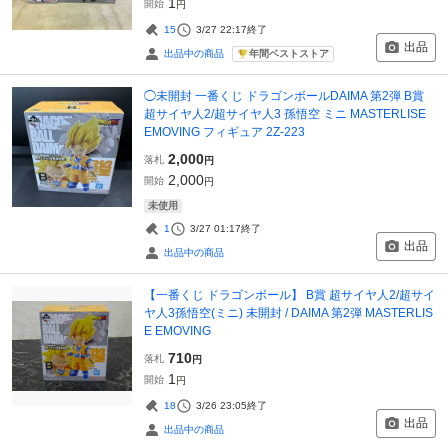
1
開始
円
15
3/27 22:17
終了
出品
年間ベストストア
出品中の商品
◯未開封 一番くじ ドラゴンボールDAIMA 第2弾 B賞
超サイヤ人2/超サイヤ人3 孫悟空 ミニ MASTERLISE
EMOVING フィギュア 2Z-223
2,000
落札
円
2,000
開始
円
未使用
1
3/27 01:17
終了
出品
出品中の商品
【一番くじ ドラゴンボール】 B賞 超サイヤ人2/超サイ
ヤ人3孫悟空(ミニ) 未開封 / DAIMA 第2弾 MASTERLIS
E EMOVING
710
落札
円
1
開始
円
18
3/26 23:05
終了
出品
出品中の商品