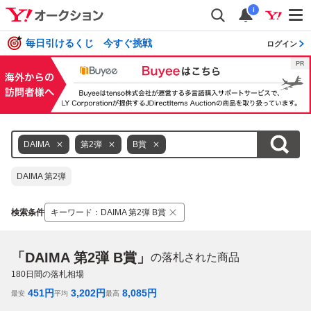
i
毎日引けるくじ 今すぐ挑戦
ログイン
DAIMA
第2弾
B賞
DAIMA 第2弾
検索条件
キーワード
：
DAIMA 第2弾 B賞
「DAIMA 第2弾 B賞」
の落札された商品
180
日間の落札相場
451
円
3,202
円
8,085
円
最安
平均
最高