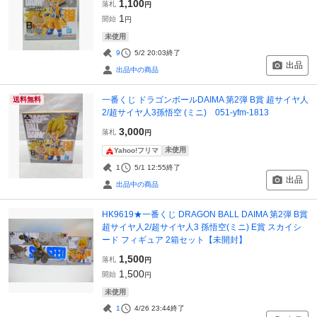
1,100
落札
円
1
開始
円
未使用
9
5/2 20:03
終了
出品
出品中の商品
一番くじ ドラゴンボールDAIMA 第2弾 B賞 超サイヤ人
送料無料
2/超サイヤ人3孫悟空 (ミニ) 051-yfm-1813
3,000
落札
円
未使用
Yahoo!フリマ
1
5/1 12:55
終了
出品
出品中の商品
HK9619★一番くじ DRAGON BALL DAIMA 第2弾 B賞
超サイヤ人2/超サイヤ人3 孫悟空(ミニ) E賞 スカイシ
ード フィギュア 2箱セット【未開封】
1,500
落札
円
1,500
開始
円
未使用
1
4/26 23:44
終了