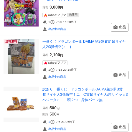
3,000
落札
円
未使用
Yahoo!フリマ
1
7/20 15:20
終了
出品
出品中の商品
一番くじ ドラゴンボール DAIMA 第2弾 B賞 超サイヤ
送料無料
人2/3孫悟空(ミニ)
2,100
落札
円
Yahoo!フリマ
1
7/14 20:14
終了
出品
出品中の商品
訳あり一番くじ ドラゴンボールDAIMA第2弾 B賞
超サイヤ人3孫悟空ミニ C賞超サイヤ人/超サイヤ人3
ベジータミニ 頭２つ 身体パーツ無
500
落札
円
500
開始
円
1
7/5 21:06
終了
出品
出品中の商品