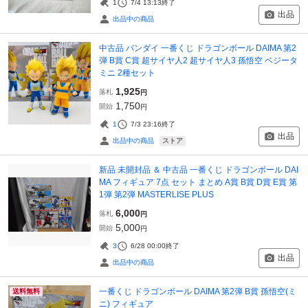
1
7/4 13:13
終了
出品
出品中の商品
中古品 バンダイ 一番くじ ドラゴンボール DAIMA 第2
弾 B賞 C賞 超サイヤ人2 超サイヤ人3 孫悟空 ベジータ
ミニ 2種セット
1,925
落札
円
1,750
開始
円
1
7/3 23:16
終了
出品
ストア
出品中の商品
新品 未開封品 ＆ 中古品 一番くじ ドラゴンボール DAI
MA フィギュア 7点 セット まとめ A賞 B賞 D賞 E賞 第
1弾 第2弾 MASTERLISE PLUS
6,000
落札
円
5,000
開始
円
3
6/28 00:00
終了
出品
出品中の商品
一番くじ ドラゴンボール DAIMA 第2弾 B賞 孫悟空(ミ
送料無料
ニ) フィギュア