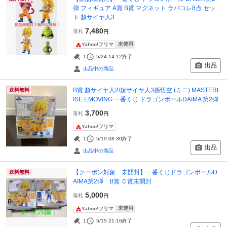
弾 フィギュア A賞 B賞 マグネット ラバコレ8点 セッ
ト 超サイヤ人3
7,480
落札
円
未使用
Yahoo!フリマ
1
5/24 14:12
終了
出品
出品中の商品
B賞 超サイヤ人2/超サイヤ人3孫悟空 (ミニ) MASTERL
送料無料
ISE EMOVING 一番くじ ドラゴンボールDAIMA 第2弾
3,700
落札
円
Yahoo!フリマ
1
5/19 08:30
終了
出品
出品中の商品
【クーポン対象 未開封】一番くじドラゴンボールD
送料無料
AIMA第2弾 B賞 Ｃ賞未開封
5,000
落札
円
未使用
Yahoo!フリマ
1
5/15 21:16
終了