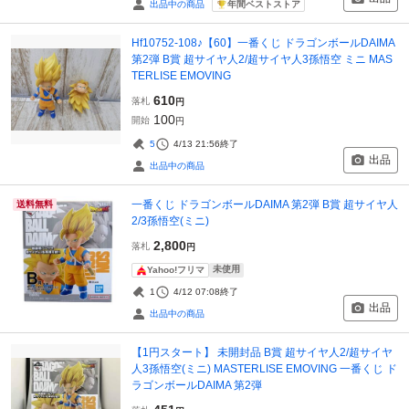
年間ベストストア
出品中の商品
Hf10752-108♪【60】一番くじ ドラゴンボールDAIMA
第2弾 B賞 超サイヤ人2/超サイヤ人3孫悟空 ミニ MAS
TERLISE EMOVING
610
落札
円
100
開始
円
5
4/13 21:56
終了
出品
出品中の商品
一番くじ ドラゴンボールDAIMA 第2弾 B賞 超サイヤ人
送料無料
2/3孫悟空(ミニ)
2,800
落札
円
未使用
Yahoo!フリマ
1
4/12 07:08
終了
出品
出品中の商品
【1円スタート】 未開封品 B賞 超サイヤ人2/超サイヤ
人3孫悟空(ミニ) MASTERLISE EMOVING 一番くじ ド
ラゴンボールDAIMA 第2弾