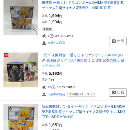
未使用 一番くじ ドラゴンボールDAIMA 第2弾 B賞 超
サイヤ人2 超サイヤ人3孫悟空 44019101R
1,904
落札
円
1,904
開始
円
未使用
1
3/6 21:24
終了
出品
出品中の商品
1円〜 未開封含 一番くじ ドラゴンボール DAIMA 第2
弾 他 A賞 超サイヤ人4孫悟空 ミニ B賞 黒衣の戦士 超
サイヤ人 他
5,193
落札
円
1
開始
円
12
3/2 22:30
終了
出品
年間ベストストア
出品中の商品
新品未開封 バンダイ 一番くじ ドラゴンボールDAIMA
第2弾 B賞 超サイヤ人2/超サイヤ人3 孫悟空 ミニ MAS
TERLISE EMOVING
1,651
落札
円