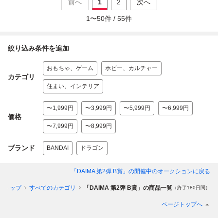
前へ
1
2
次へ
1
〜
50
件 /
55
件
絞り込み条件を追加
おもちゃ、ゲーム
ホビー、カルチャー
カテゴリ
住まい、インテリア
〜1,999円
〜3,999円
〜5,999円
〜6,999円
価格
〜7,999円
〜8,999円
ブランド
BANDAI
ドラゴン
「DAIMA 第2弾 B賞」
の開催中のオークションに戻る
ントップ
すべてのカテゴリ
「DAIMA 第2弾 B賞」の商品一覧
（終了180日間）
ページトップへ