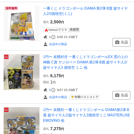
一番くじ ドラゴンボール DAIMA 第2弾 B賞 超サイヤ
送料無料
人2/3孫悟空(ミニ)
2,500
落札
円
未使用
Yahoo!フリマ
1
3/30 21:15
終了
出品
出品中の商品
1円〜 未開封含 一番くじドラゴンボールEX 雲の上の
神殿 C賞 ヤジロベー DAIMA 第2弾 B賞 超サイヤ人2/
超サイヤ人3 孫悟空 ミニ 他
6,175
落札
円
1
開始
円
5
3/27 22:29
終了
出品
年間ベストストア
出品中の商品
1円〜 未開封 一番くじドラゴンボール DAIMA第2弾 B
賞 超サイヤ人2/超サイヤ人3孫悟空ミニ MASTERLISE
EMOVING 他
7,275
落札
円