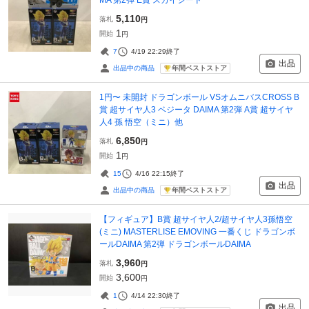
5,110
落札
円
1
開始
円
7
4/19 22:29
終了
出品
年間ベストストア
出品中の商品
1円〜 未開封 ドラゴンボール VSオムニバスCROSS B
賞 超サイヤ人3 ベジータ DAIMA 第2弾 A賞 超サイヤ
人4 孫 悟空（ミニ）他
6,850
落札
円
1
開始
円
15
4/16 22:15
終了
出品
年間ベストストア
出品中の商品
【フィギュア】B賞 超サイヤ人2/超サイヤ人3孫悟空
(ミニ) MASTERLISE EMOVING 一番くじ ドラゴンボ
ールDAIMA 第2弾 ドラゴンボールDAIMA
3,960
落札
円
3,600
開始
円
1
4/14 22:30
終了
出品