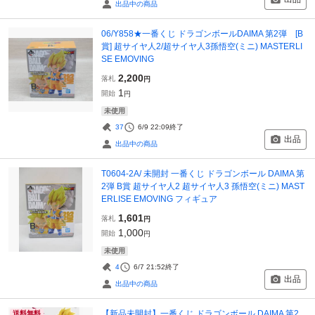
出品中の商品
06/Y858★一番くじ ドラゴンボールDAIMA 第2弾 [B
賞] 超サイヤ人2/超サイヤ人3孫悟空(ミニ) MASTERLI
SE EMOVING
2,200
落札
円
1
開始
円
未使用
37
6/9 22:09
終了
出品
出品中の商品
T0604-2A/ 未開封 一番くじ ドラゴンボール DAIMA 第
2弾 B賞 超サイヤ人2 超サイヤ人3 孫悟空(ミニ) MAST
ERLISE EMOVING フィギュア
1,601
落札
円
1,000
開始
円
未使用
4
6/7 21:52
終了
出品
出品中の商品
【新品未開封】一番くじ ドラゴンボール DAIMA 第2
送料無料