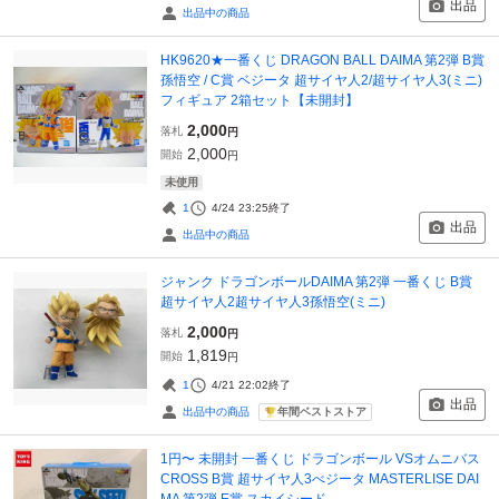
出品
出品中の商品
HK9620★一番くじ DRAGON BALL DAIMA 第2弾 B賞
孫悟空 / C賞 ベジータ 超サイヤ人2/超サイヤ人3(ミニ)
フィギュア 2箱セット【未開封】
2,000
落札
円
2,000
開始
円
未使用
1
4/24 23:25
終了
出品
出品中の商品
ジャンク ドラゴンボールDAIMA 第2弾 一番くじ B賞
超サイヤ人2超サイヤ人3孫悟空(ミニ)
2,000
落札
円
1,819
開始
円
1
4/21 22:02
終了
出品
年間ベストストア
出品中の商品
1円〜 未開封 一番くじ ドラゴンボール VSオムニバス
CROSS B賞 超サイヤ人3べジータ MASTERLISE DAI
MA 第2弾 E賞 スカイシード