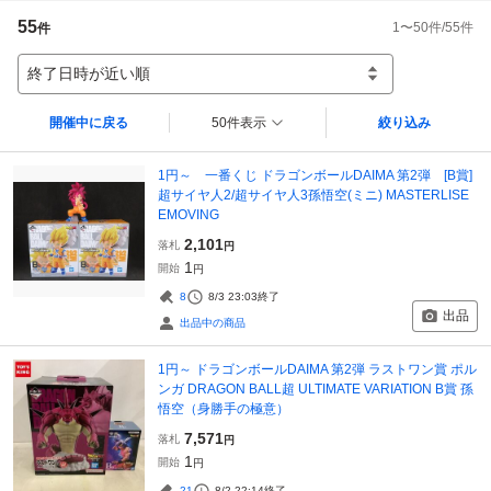
55
1
〜
50
件/
55
件
件
終了日時が近い順
開催中に戻る
50件表示
絞り込み
1円～ 一番くじ ドラゴンボールDAIMA 第2弾 [B賞]
超サイヤ人2/超サイヤ人3孫悟空(ミニ) MASTERLISE
EMOVING
2,101
落札
円
1
開始
円
8
8/3 23:03
終了
出品
出品中の商品
1円～ ドラゴンボールDAIMA 第2弾 ラストワン賞 ポル
ンガ DRAGON BALL超 ULTIMATE VARIATION B賞 孫
悟空（身勝手の極意）
7,571
落札
円
1
開始
円
21
8/2 22:14
終了