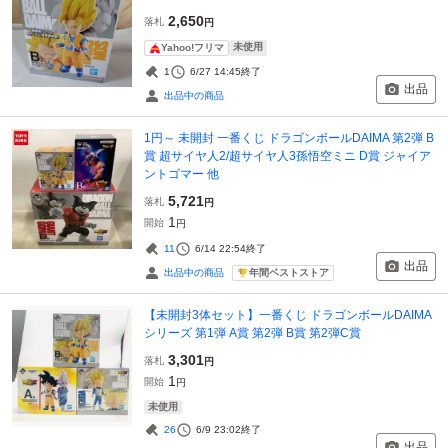
2,650
落札
円
未使用
Yahoo!フリマ
1
6/27 14:45
終了
出品
出品中の商品
1円～ 未開封 一番くじ ドラゴンボールDAIMA 第2弾 B
賞 超サイヤ人2/超サイヤ人3孫悟空ミニ D賞 ジャイア
ントゴマー 他
5,721
落札
円
1
開始
円
11
6/14 22:54
終了
出品
年間ベストストア
出品中の商品
【未開封3体セット】一番くじ ドラゴンボールDAIMA
シリーズ 第1弾 A賞 第2弾 B賞 第2弾C賞
3,301
落札
円
1
開始
円
未使用
26
6/9 23:02
終了
出品