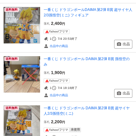
一番くじ ドラゴンボールDAIMA 第2弾 B賞 超サイヤ人
送料無料
2/3孫悟空(ミニ) フィギュア
2,400
落札
円
Yahoo!フリマ
1
7/4 20:53
終了
出品
出品中の商品
一番くじ ドラゴンボール DAIMA 第2弾 B賞 孫悟空の
送料無料
み
1,900
落札
円
Yahoo!フリマ
1
7/4 18:18
終了
出品
出品中の商品
一番くじ ドラゴンボール DAIMA 第2弾 B賞 超サイヤ
送料無料
人2/3孫悟空(ミニ)
2,200
落札
円
未使用
Yahoo!フリマ