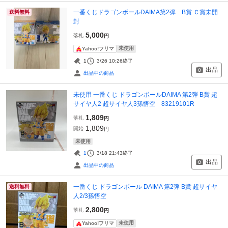
一番くじドラゴンボールDAIMA第2弾 B賞 Ｃ賞未開
送料無料
封
5,000
落札
円
未使用
Yahoo!フリマ
1
3/26 10:26
終了
出品
出品中の商品
未使用 一番くじ ドラゴンボールDAIMA 第2弾 B賞 超
サイヤ人2 超サイヤ人3孫悟空 83219101R
1,809
落札
円
1,809
開始
円
未使用
1
3/18 21:43
終了
出品
出品中の商品
一番くじ ドラゴンボール DAIMA 第2弾 B賞 超サイヤ
送料無料
人2/3孫悟空
2,800
落札
円
未使用
Yahoo!フリマ