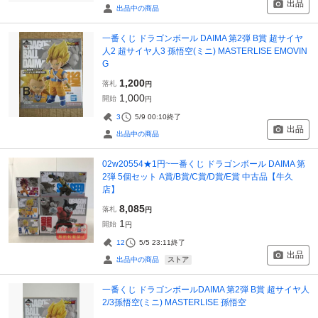
出品
出品中の商品
一番くじ ドラゴンボール DAIMA 第2弾 B賞 超サイヤ
人2 超サイヤ人3 孫悟空(ミニ) MASTERLISE EMOVIN
G
1,200
落札
円
1,000
開始
円
3
5/9 00:10
終了
出品
出品中の商品
02w20554★1円~一番くじ ドラゴンボール DAIMA 第
2弾 5個セット A賞/B賞/C賞/D賞/E賞 中古品【牛久
店】
8,085
落札
円
1
開始
円
12
5/5 23:11
終了
出品
ストア
出品中の商品
一番くじ ドラゴンボールDAIMA 第2弾 B賞 超サイヤ人
2/3孫悟空(ミニ) MASTERLISE 孫悟空