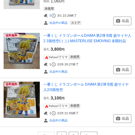
1,060
開始
円
未使用
5
3/1 22:29
終了
出品
ストア
出品中の商品
一番くじ ドラゴンボールDAIMA 第2弾 B賞 超サイヤ人
送料無料
2 3孫悟空(ミニ) MASTERLISE EMOVING 未開封品
3,800
落札
円
未使用
Yahoo!フリマ
1
2/26 20:27
終了
出品
出品中の商品
一番くじ ドラゴンボール DAIMA 第2弾 B賞 超サイヤ
送料無料
人2/3孫悟空
3,100
落札
円
未使用
Yahoo!フリマ
1
2/25 21:50
終了
出品
出品中の商品