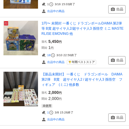
1
3/16 15:03
終了
出品
出品中の商品
1円〜 未開封 一番くじ ドラゴンボールDAIMA 第2弾
等 B賞 超サイヤ人2/超サイヤ人3 孫悟空 ミニ MASTE
RLISE EMOVING 他
5,450
落札
円
1
開始
円
18
3/10 22:56
終了
出品
年間ベストストア
出品中の商品
【新品未開封】 一番くじ ドラゴンボール DAIMA
第2弾 B賞 超サイヤ人2 / 超サイヤ人3 孫悟空 フ
ィギュア (ミニ) 他多数
2,000
落札
円
2,000
開始
円
未使用
1
3/8 15:26
終了
出品
出品中の商品