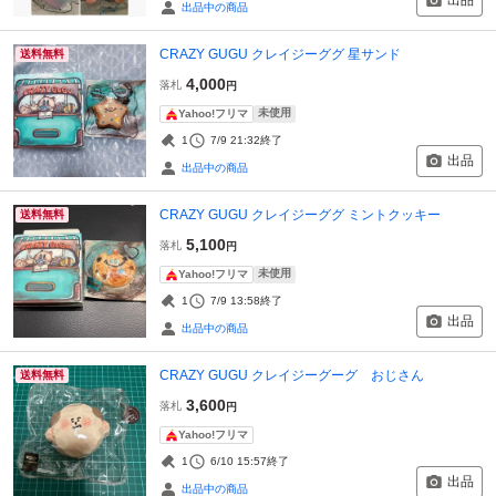
出品
出品中の商品
CRAZY GUGU クレイジーググ 星サンド
送料無料
4,000
落札
円
未使用
Yahoo!フリマ
1
7/9 21:32
終了
出品
出品中の商品
CRAZY GUGU クレイジーググ ミントクッキー
送料無料
5,100
落札
円
未使用
Yahoo!フリマ
1
7/9 13:58
終了
出品
出品中の商品
CRAZY GUGU クレイジーグーグ おじさん
送料無料
3,600
落札
円
Yahoo!フリマ
1
6/10 15:57
終了
出品
出品中の商品