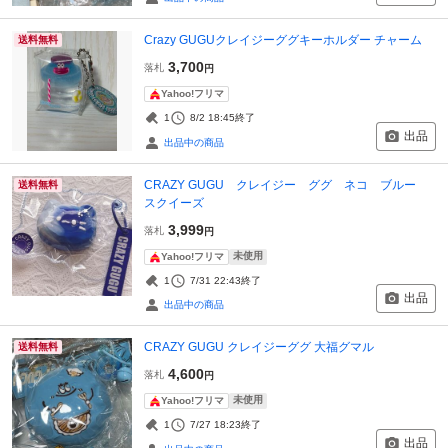
Crazy GUGUクレイジーググキーホルダー チャーム
送料無料
3,700
落札
円
Yahoo!フリマ
1
8/2 18:45
終了
出品
出品中の商品
CRAZY GUGU クレイジー ググ ネコ ブルー
送料無料
スクイーズ
3,999
落札
円
未使用
Yahoo!フリマ
1
7/31 22:43
終了
出品
出品中の商品
CRAZY GUGU クレイジーググ 大福グマル
送料無料
4,600
落札
円
未使用
Yahoo!フリマ
1
7/27 18:23
終了
出品