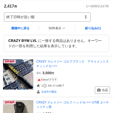
2,417
1
〜
50
件/
2,417
件
件
終了日時が近い順
開催中に戻る
50件表示
絞り込み
(1)
CRAZY BYW LVL
に一致する商品はありません。キーワー
ドの一部を利用した結果を表示しています。
CRAZY クレイジー ゴルフブラック アライメントス
送料無料
ティックカバー
3,500
落札
円
Yahoo!フリマ
1
5/6 17:10
終了
出品
出品中の商品
CRAZY クレイジー ゴルフ ヘッドカバー UT用 ユーテ
送料無料
ィリティ用