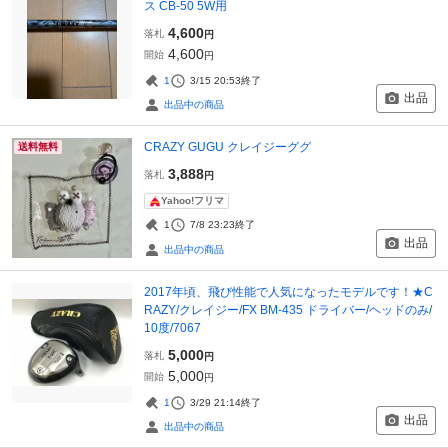
ス CB-50 5W用
4,600
落札
円
4,600
開始
円
1
3/15 20:53
終了
出品
出品中の商品
CRAZY GUGU クレイジーググ
送料無料
3,888
落札
円
Yahoo!フリマ
1
7/8 23:23
終了
出品
出品中の商品
2017年頃、飛び性能で人気になったモデルです！★C
RAZY/クレイジー/FX BM-435 ドライバー/ヘッドのみ/
10度/7067
5,000
落札
円
5,000
開始
円
1
3/29 21:14
終了
出品
出品中の商品