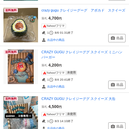
crazy gugu クレイジーグーグ アボカド スクイーズ
送料無料
4,700
落札
円
Yahoo!フリマ
1
8/6 01:31
終了
出品
出品中の商品
CRAZY GUGU クレイジーググ スクイーズ ミニハン
送料無料
バーガー
4,200
落札
円
未使用
Yahoo!フリマ
1
8/4 20:41
終了
出品
出品中の商品
CRAZY GUGU クレイジーググ スクイーズ 大缶
送料無料
4,500
落札
円
未使用
Yahoo!フリマ
1
8/3 14:10
終了
出品
出品中の商品