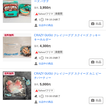
ーズ バナナ
3,950
落札
円
未使用
Yahoo!フリマ
1
7/9 10:24
終了
出品
出品中の商品
CRAZY GUGU クレイジーググ スクイーズ クッキー
送料無料
キーホルダー
4,300
落札
円
未使用
Yahoo!フリマ
1
7/4 20:29
終了
出品
出品中の商品
CRAZY GUGU クレイジーググ スクイーズ カニ ビー
送料無料
チパーティー
5,000
落札
円
Yahoo!フリマ
1
7/3 00:05
終了
出品
出品中の商品