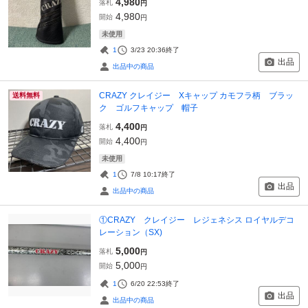
4,980
落札
円
4,980
開始
円
未使用
1
3/23 20:36
終了
出品
出品中の商品
CRAZY クレイジー Xキャップ カモフラ柄 ブラッ
送料無料
ク ゴルフキャップ 帽子
4,400
落札
円
4,400
開始
円
未使用
1
7/8 10:17
終了
出品
出品中の商品
①CRAZY クレイジー レジェネシス ロイヤルデコ
レーション（SX)
5,000
落札
円
5,000
開始
円
1
6/20 22:53
終了
出品
出品中の商品