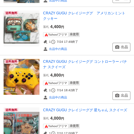
出品中の商品
CRAZY GUGU クレイジーググ アメリカンミント
送料無料
クッキー
4,400
落札
円
未使用
Yahoo!フリマ
1
7/24 17:49
終了
出品
出品中の商品
CRAZY GUGU クレイジーググ コントローラー バナ
送料無料
ナ スクイーズ
4,800
落札
円
未使用
Yahoo!フリマ
1
7/14 18:42
終了
出品
出品中の商品
CRAZY GUGU クレイジーググ 星ちゃん スクイーズ
送料無料
4,000
落札
円
未使用
Yahoo!フリマ
1
7/10 17:00
終了