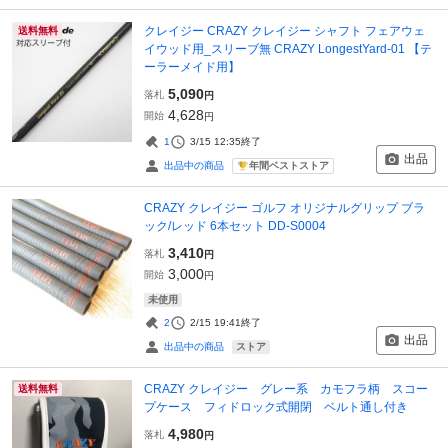
クレイジー CRAZY クレイジー シャフト フェアウェ
送料無料
イウッド用_スリーブ無 CRAZY LongestYard-01 【テ
ーラーメイド用】
5,090
落札
円
4,628
開始
円
1
3/15 12:35
終了
出品
年間ベストストア
出品中の商品
CRAZY クレイジー ゴルフ オリジナルグリップ ブラ
ック/レッド 6本セット DD-S0004
3,410
落札
円
3,000
開始
円
未使用
2
2/15 19:41
終了
出品
ストア
出品中の商品
CRAZY クレイジー グレー系 カモフラ柄 スコー
送料無料
プケース フィドロック式開閉 ベルト通し付き
4,980
落札
円