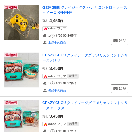
crazy gugu クレイジーググ バナナ コントローラー ス
送料無料
クイーズ BANANA
4,450
落札
円
Yahoo!フリマ
1
6/29 00:36
終了
出品
出品中の商品
CRAZY GUGU クレイジーググ アメリカンミントシリ
送料無料
ーズ バナナ
3,450
落札
円
未使用
Yahoo!フリマ
1
6/12 01:22
終了
出品
出品中の商品
CRAZY GUGU クレイジーググ アメリカンミントシリ
送料無料
ーズ ロータス
3,450
落札
円
未使用
Yahoo!フリマ
1
6/12 01:17
終了