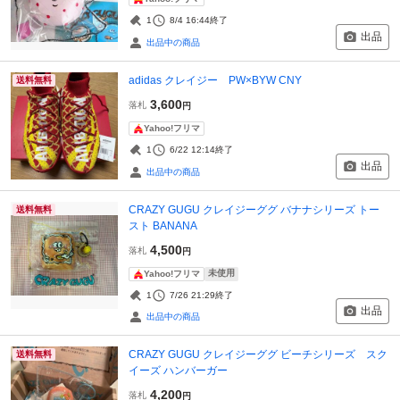
1
8/4 16:44
終了
出品
出品中の商品
adidas クレイジー PW×BYW CNY
送料無料
3,600
落札
円
Yahoo!フリマ
1
6/22 12:14
終了
出品
出品中の商品
CRAZY GUGU クレイジーググ バナナシリーズ トー
送料無料
スト BANANA
4,500
落札
円
未使用
Yahoo!フリマ
1
7/26 21:29
終了
出品
出品中の商品
CRAZY GUGU クレイジーググ ビーチシリーズ スク
送料無料
イーズ ハンバーガー
4,200
落札
円