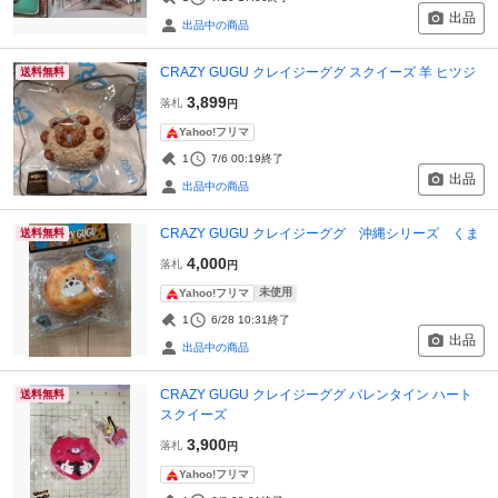
出品
出品中の商品
CRAZY GUGU クレイジーググ スクイーズ 羊 ヒツジ
送料無料
3,899
落札
円
Yahoo!フリマ
1
7/6 00:19
終了
出品
出品中の商品
CRAZY GUGU クレイジーググ 沖縄シリーズ くま
送料無料
4,000
落札
円
未使用
Yahoo!フリマ
1
6/28 10:31
終了
出品
出品中の商品
CRAZY GUGU クレイジーググ バレンタイン ハート
送料無料
スクイーズ
3,900
落札
円
Yahoo!フリマ