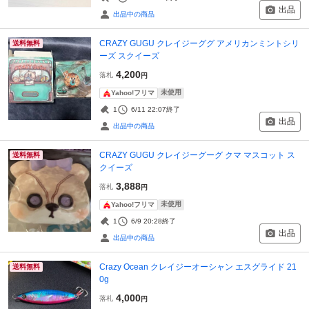
出品
出品中の商品
CRAZY GUGU クレイジーググ アメリカンミントシリ
送料無料
ーズ スクイーズ
4,200
落札
円
未使用
Yahoo!フリマ
1
6/11 22:07
終了
出品
出品中の商品
CRAZY GUGU クレイジーグーグ クマ マスコット ス
送料無料
クイーズ
3,888
落札
円
未使用
Yahoo!フリマ
1
6/9 20:28
終了
出品
出品中の商品
Crazy Ocean クレイジーオーシャン エスグライド 21
送料無料
0g
4,000
落札
円