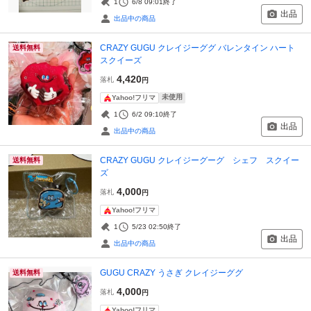
1
6/8 09:01
終了
出品
出品中の商品
CRAZY GUGU クレイジーググ バレンタイン ハート
送料無料
スクイーズ
4,420
落札
円
未使用
Yahoo!フリマ
1
6/2 09:10
終了
出品
出品中の商品
CRAZY GUGU クレイジーグーグ シェフ スクイー
送料無料
ズ
4,000
落札
円
Yahoo!フリマ
1
5/23 02:50
終了
出品
出品中の商品
GUGU CRAZY うさぎ クレイジーググ
送料無料
4,000
落札
円
Yahoo!フリマ