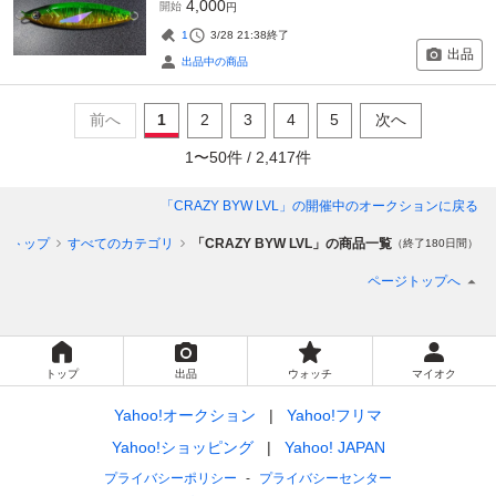
4,000
開始
円
1
3/28 21:38
終了
出品
出品中の商品
前へ
1
2
3
4
5
次へ
1
〜
50
件 /
2,417
件
「CRAZY BYW LVL」
の開催中のオークションに戻る
ントップ
すべてのカテゴリ
「CRAZY BYW LVL」の商品一覧
（終了180日間）
ページトップへ
トップ
出品
ウォッチ
マイオク
Yahoo!オークション
Yahoo!フリマ
Yahoo!ショッピング
Yahoo! JAPAN
プライバシーポリシー
プライバシーセンター