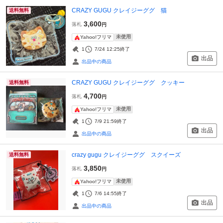
CRAZY GUGU クレイジーググ 猫
送料無料
3,600
落札
円
未使用
Yahoo!フリマ
1
7/24 12:25
終了
出品
出品中の商品
CRAZY GUGU クレイジーググ クッキー
送料無料
4,700
落札
円
未使用
Yahoo!フリマ
1
7/9 21:59
終了
出品
出品中の商品
crazy gugu クレイジーググ スクイーズ
送料無料
3,850
落札
円
未使用
Yahoo!フリマ
1
7/6 14:55
終了
出品
出品中の商品