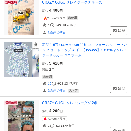
CRAZY GUGU クレイジーググ チーズ
送料無料
4,400
落札
円
未使用
Yahoo!フリマ
1
6/22 18:40
終了
出品
出品中の商品
新品 1.6万 crazy soccer 半袖 ユニフォーム ショートパ
ンツ セットアップ XL 白 【J56355】 Go crazy クレイ
ジーサッカー ユニホーム
3,410
落札
円
1
開始
円
未使用
15
6/28 23:47
終了
出品
ストア
出品中の商品
CRAZY GUGU クレイジーググ 2点
送料無料
4,200
落札
円
Yahoo!フリマ
1
8/3 13:44
終了