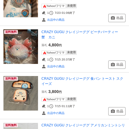
未使用
Yahoo!フリマ
1
7/23 01:06
終了
出品
出品中の商品
CRAZY GUGU クレイジーググ ビーチパーティー
送料無料
蟹 カニ
4,800
落札
円
未使用
Yahoo!フリマ
1
7/15 20:37
終了
出品
出品中の商品
CRAZY GUGU クレイジーググ 食パン トースト スク
送料無料
イーズ
3,800
落札
円
未使用
Yahoo!フリマ
1
7/15 01:11
終了
出品
出品中の商品
CRAZY GUGU クレイジーググ アメリカンミントシリ
送料無料