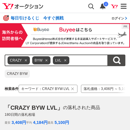
i
毎日引けるくじ 今すぐ挑戦
ログイン
CRAZY
BYW
LVL
CRAZY BYW
検索条件
キーワード
：
CRAZY BYW LVL
落札価格
：
3,406円 ～ 5,108
「CRAZY BYW LVL」
の落札された商品
180
日間の落札相場
3,408
円
4,184
円
5,100
円
最安
平均
最高