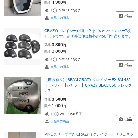
4,980
開始
円
1
6/26 12:55
終了
出品
出品中の商品
CRAZY(クレイジー) 4番～P までのヘッドカバー7枚
セットです。定形外郵便規格外の450円で送ります。
3,800
落札
円
3,800
開始
円
1
3/22 21:52
終了
出品
出品中の商品
【凹み有り】jBEAM CRAZY クレイジー FX BM-435
ドライバー【シャフト】CRAZY BLACK 50 フレック
ス7
3,508
落札
円
1,000
開始
円
11
2/19 21:39
終了
出品
出品中の商品
PINGスリーブ付き CRAZY（クレイジー）リジェネシ