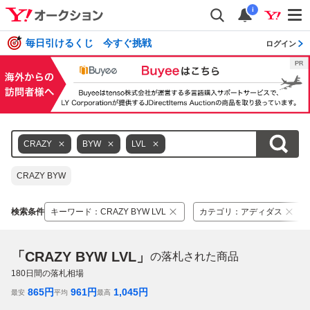
i
毎日引けるくじ 今すぐ挑戦
ログイン
CRAZY
BYW
LVL
CRAZY BYW
検索条件
キーワード
：
CRAZY BYW LVL
カテゴリ
：
アディダス
「CRAZY BYW LVL」
の落札された商品
180
日間の落札相場
865
円
961
円
1,045
円
最安
平均
最高