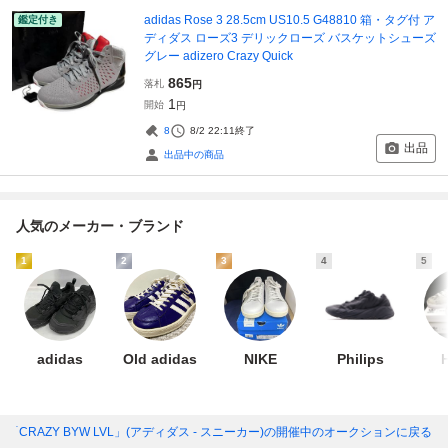
adidas Rose 3 28.5cm US10.5 G48810 箱・タグ付 ア
鑑定付き
ディダス ローズ3 デリックローズ バスケットシューズ
グレー adizero Crazy Quick
865
落札
円
1
開始
円
8
8/2 22:11
終了
出品
出品中の商品
人気のメーカー・ブランド
1
2
3
4
5
adidas
Old adidas
NIKE
Philips
「CRAZY BYW LVL」(アディダス - スニーカー)
の開催中のオークションに戻る