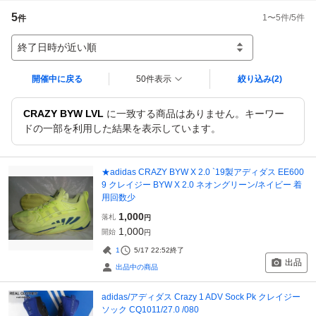
5
1
〜
5
件/
5
件
件
終了日時が近い順
開催中に戻る
50件表示
絞り込み
(2)
CRAZY BYW LVL
に一致する商品はありません。キーワー
ドの一部を利用した結果を表示しています。
★adidas CRAZY BYW X 2.0 `19製アディダス EE600
9 クレイジー BYW X 2.0 ネオングリーン/ネイビー 着
用回数少
1,000
落札
円
1,000
開始
円
1
5/17 22:52
終了
出品
出品中の商品
adidas/アディダス Crazy 1 ADV Sock Pk クレイジー
ソック CQ1011/27.0 /080