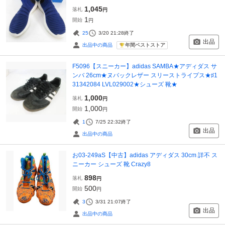
1,045
落札
円
1
開始
円
25
3/20 21:28
終了
出品
年間ベストストア
出品中の商品
F5096【スニーカー】adidas SAMBA★アディダス サ
ンバ 26cm★ヌバックレザー スリーストライプス★♯1
31342084 LVL029002★シューズ 靴★
1,000
落札
円
1,000
開始
円
1
7/25 22:32
終了
出品
出品中の商品
お03-249aS【中古】adidas アディダス 30cm 詳不 ス
ニーカー シューズ 靴 Crazy8
898
落札
円
500
開始
円
3
3/31 21:07
終了
出品
出品中の商品