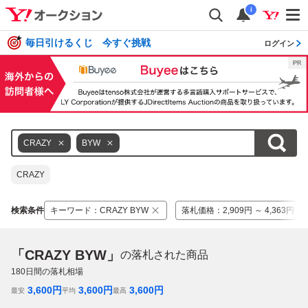
i
毎日引けるくじ 今すぐ挑戦
ログイン
CRAZY
BYW
CRAZY
検索条件
キーワード
：
CRAZY BYW
落札価格
：
2,909円 ～ 4,363円
「CRAZY BYW」
の落札された商品
180
日間の落札相場
3,600
円
3,600
円
3,600
円
最安
平均
最高