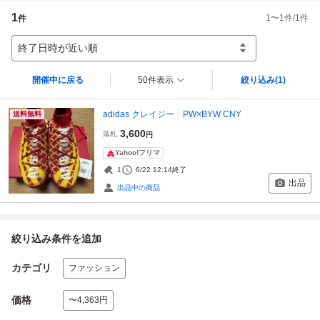
1
1
〜
1
件/
1
件
件
終了日時が近い順
開催中に戻る
50件表示
絞り込み
(1)
adidas クレイジー PW×BYW CNY
送料無料
3,600
落札
円
Yahoo!フリマ
1
6/22 12:14
終了
出品
出品中の商品
絞り込み条件を追加
カテゴリ
ファッション
価格
〜4,363円