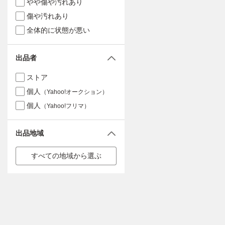
やや傷や汚れあり
傷や汚れあり
全体的に状態が悪い
出品者
ストア
個人
（Yahoo!オークション）
個人
（Yahoo!フリマ）
出品地域
すべての地域から選ぶ