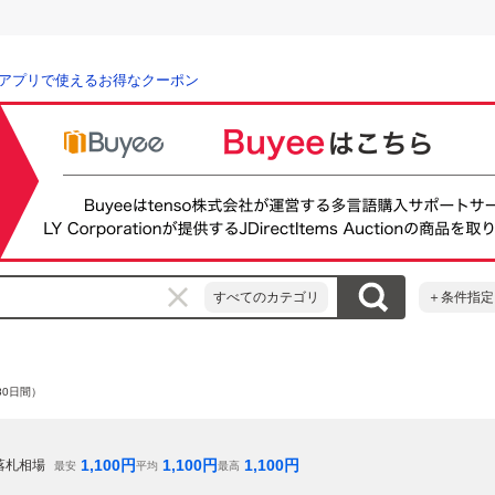
アプリで使えるお得なクーポン
すべてのカテゴリ
＋条件指定
80日間）
1,100
円
1,100
円
1,100
円
落札相場
最安
平均
最高