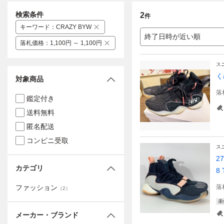
検索条件
2
件
キーワード
：
CRAZY BYW
終了日時が近い順
落札価格
：
1,100円 ～ 1,100円
ス
く
対象商品
落
鑑定付き
送料無料
匿名配送
コンビニ受取
ス
2
カテゴリ
8
ファッション
落
（
2
）
未
メーカー・ブランド