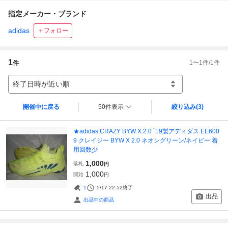
指定メーカー・ブランド
adidas
＋フォロー
1
1
〜
1
件/
1
件
件
終了日時が近い順
開催中に戻る
50件表示
絞り込み
(3)
★adidas CRAZY BYW X 2.0 `19製アディダス EE600
9 クレイジー BYW X 2.0 ネオングリーン/ネイビー 着
用回数少
1,000
落札
円
1,000
開始
円
1
5/17 22:52
終了
出品
出品中の商品