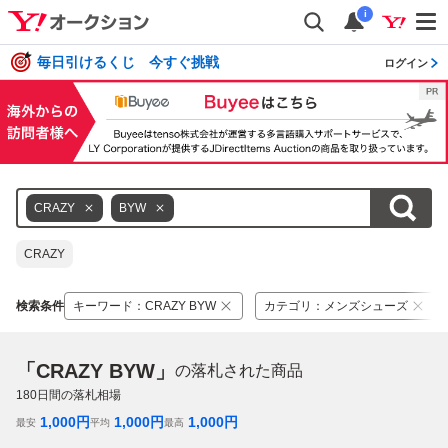
i
毎日引けるくじ 今すぐ挑戦
ログイン
CRAZY
BYW
CRAZY
検索条件
キーワード
：
CRAZY BYW
カテゴリ
：
メンズシューズ
「CRAZY BYW」
の落札された商品
180
日間の落札相場
1,000
円
1,000
円
1,000
円
最安
平均
最高