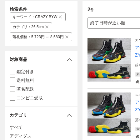
検索条件
2
件
キーワード
：
CRAZY BYW
終了日時が近い順
カテゴリ
：
26.5cm
落札価格
：
5,723円 ～ 8,583円
ス
ア
Z
対象商品
落
鑑定付き
未
送料無料
匿名配送
ス
コンビニ受取
ア
Z
カテゴリ
落
すべて
未
アディダス