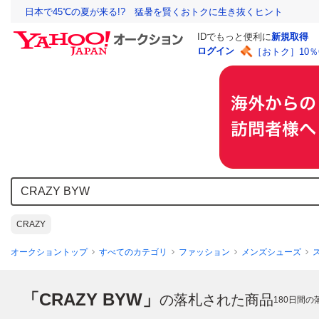
日本で45℃の夏が来る!? 猛暑を賢くおトクに生き抜くヒント
IDでもっと便利に
新規取得
ログイン
［おトク］10
CRAZY
オークショントップ
すべてのカテゴリ
ファッション
メンズシューズ
「CRAZY BYW」
の落札された商品
180
日間の