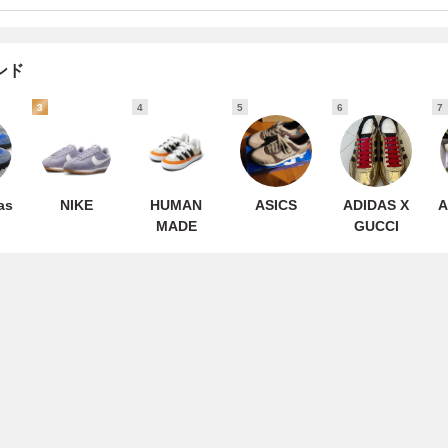
ンド
3
4
5
6
7
as
NIKE
HUMAN
ASICS
ADIDAS X
A
MADE
GUCCI