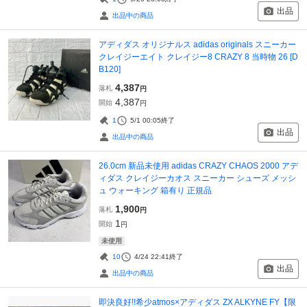
出品
出品中の商品
アディダス オリジナルス adidas originals スニーカー
クレイジーエイト クレイジー8 CRAZY 8 当時物 26 [D
B120]
4,387
落札
円
4,387
開始
円
1
5/1 00:05
終了
出品
出品中の商品
26.0cm 新品未使用 adidas CRAZY CHAOS 2000 アデ
ィダス クレイジーカオス スニーカー シューズ メッシ
ュ ウォーキング 箱有り 正規品
1,900
落札
円
1
開始
円
未使用
10
4/24 22:41
終了
出品
出品中の商品
即決良好!!希少atmos×アディダス ZX ALKYNE FY【限