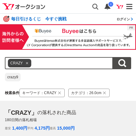
i
毎日引けるくじ 今すぐ挑戦
ログイン
CRAZY
crazy9
検索条件
キーワード
：
CRAZY
カテゴリ
：
26.0cm
「CRAZY」
の落札された商品
180
日間の落札相場
1,400
円
4,175
円
15,000
円
最安
平均
最高