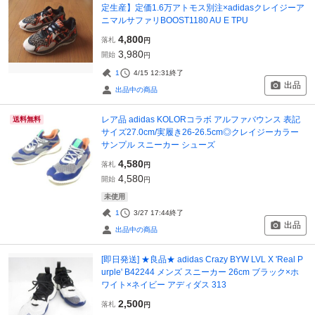
定生産】定価1.6万アトモス別注×adidasクレイジーア
ニマルサファリBOOST1180 AU E TPU
4,800
落札
円
3,980
開始
円
1
4/15 12:31
終了
出品
出品中の商品
レア品 adidas KOLORコラボ アルファバウンス 表記
送料無料
サイズ27.0cm/実履き26-26.5cm◎クレイジーカラー
サンプル スニーカー シューズ
4,580
落札
円
4,580
開始
円
未使用
1
3/27 17:44
終了
出品
出品中の商品
[即日発送] ★良品★ adidas Crazy BYW LVL X 'Real P
urple' B42244 メンズ スニーカー 26cm ブラック×ホ
ワイト×ネイビー アディダス 313
2,500
落札
円