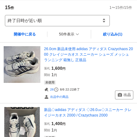
15
1
〜
15
件/
15
件
件
終了日時が近い順
開催中に戻る
50件表示
絞り込み
(1)
26.0cm 新品未使用 adidas アディダス Crazychaos 20
00 クレイジーカオス スニーカー シューズ メッシュ
ランニング 箱無し 正規品
1,600
落札
円
1
開始
円
未使用
26
8/6 22:22
終了
出品
出品中の商品
新品◇adidas アディダス ◇26.0㎝◇スニーカー クレ
イジーカオス 2000 / Crazychaos 2000
1,400
落札
円
1
開始
円