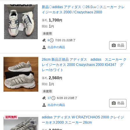
新品◇adidas アディダス ◇26.0㎝◇スニーカー クレ
イジーカオス 2000 / Crazychaos 2000
1,700
落札
円
1
開始
円
未使用
9
7/20 21:22
終了
出品
出品中の商品
26cm 新品正規品 アディダス adidas スニーカー ク
レイジーカオス 2000 Crazychaos 2000 IG4347 グ
レー/ホワイト
2,560
落札
円
1
開始
円
未使用
17
6/28 22:23
終了
出品
出品中の商品
adidas アディダス W CRAZYCHAOS 2000 クレイジ
送料無料
ーカオス2000 スニーカー 26cm