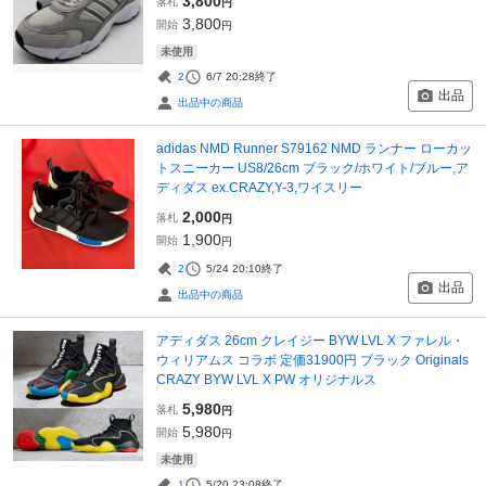
3,800
落札
円
3,800
開始
円
未使用
2
6/7 20:28
終了
出品
出品中の商品
adidas NMD Runner S79162 NMD ランナー ローカッ
トスニーカー US8/26cm ブラック/ホワイト/ブルー,ア
ディダス ex.CRAZY,Y-3,ワイスリー
2,000
落札
円
1,900
開始
円
2
5/24 20:10
終了
出品
出品中の商品
アディダス 26cm クレイジー BYW LVL X ファレル・
ウィリアムス コラボ 定価31900円 ブラック Originals
CRAZY BYW LVL X PW オリジナルス
5,980
落札
円
5,980
開始
円
未使用
1
5/20 23:08
終了