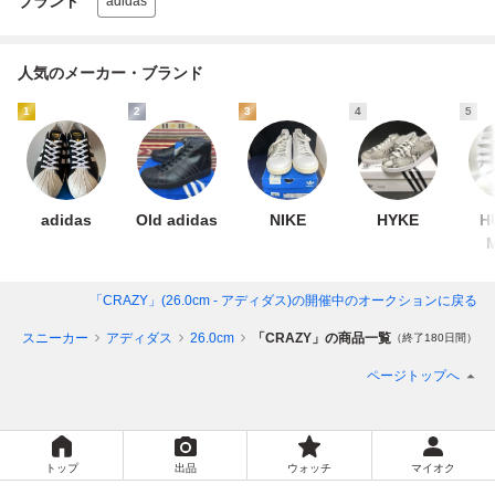
ブランド
adidas
人気のメーカー・ブランド
1
2
3
4
5
adidas
Old adidas
NIKE
HYKE
H
「CRAZY」(26.0cm - アディダス)
の開催中のオークションに戻る
ズ
スニーカー
アディダス
26.0cm
「CRAZY」の商品一覧
（終了180日間）
ページトップへ
トップ
出品
ウォッチ
マイオク