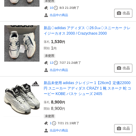
未使用
10
8/3 21:20
終了
出品
出品中の商品
新品◇adidas アディダス ◇26.0㎝◇スニーカー クレ
イジーカオス 2000 / Crazychaos 2000
1,530
落札
円
1
開始
円
未使用
12
7/27 21:24
終了
出品
出品中の商品
新品未使用 adidas クレイジー 1【26cm】定価22000
円 スニーカー アディダス CRAZY 1 靴 スネーク 蛇 コ
ービー KOBE バスケ シューズ 2405
8,900
落札
円
8,900
開始
円
未使用
1
7/21 21:19
終了
出品
出品中の商品