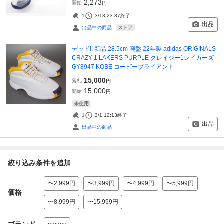
2,273
開始
円
1
3/13 23:37
終了
出品
ストア
出品中の商品
デッド!! 新品 28.5cm 廃盤 22年製 adidas ORIGINALS
CRAZY 1 LAKERS PURPLE クレイジー1レイカーズ
GY8947 KOBE コービーブライアント
15,000
落札
円
15,000
開始
円
未使用
1
3/1 12:13
終了
出品
出品中の商品
絞り込み条件を追加
〜2,999円
〜3,999円
〜4,999円
〜5,999円
価格
〜8,999円
〜15,999円