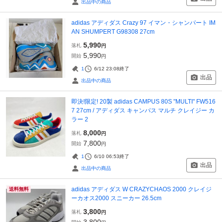
出品中の商品
adidas アディダス Crazy 97 イマン・シャンパート IM
AN SHUMPERT G98308 27cm
5,990
落札
円
5,990
開始
円
1
6/12 23:08
終了
出品
出品中の商品
即決!限定! 20製 adidas CAMPUS 80S "MULTI" FW516
7 27cm / アディダス キャンパス マルチ クレイジー カ
ラー 2
8,000
落札
円
7,800
開始
円
1
6/10 06:53
終了
出品
出品中の商品
adidas アディダス W CRAZYCHAOS 2000 クレイジ
送料無料
ーカオス2000 スニーカー 26.5cm
3,800
落札
円
3,800