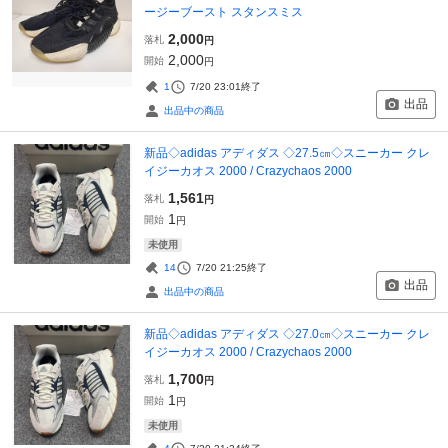
ージーブースト スタンスミス
2,000
落札
円
2,000
開始
円
1
7/20 23:01
終了
出品
出品中の商品
新品◇adidas アディダス ◇27.5㎝◇スニーカー クレ
イジーカオス 2000 / Crazychaos 2000
1,561
落札
円
1
開始
円
未使用
14
7/20 21:25
終了
出品
出品中の商品
新品◇adidas アディダス ◇27.0㎝◇スニーカー クレ
イジーカオス 2000 / Crazychaos 2000
1,700
落札
円
1
開始
円
未使用