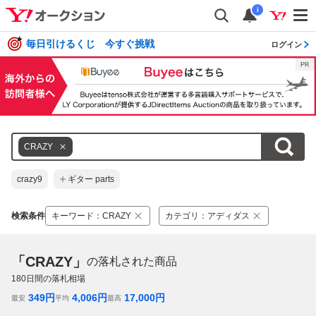
i
毎日引けるくじ 今すぐ挑戦
ログイン
CRAZY
crazy9
ギター parts
検索条件
キーワード
：
CRAZY
カテゴリ
：
アディダス
「CRAZY」
の落札された商品
180
日間の落札相場
349
円
4,006
円
17,000
円
最安
平均
最高