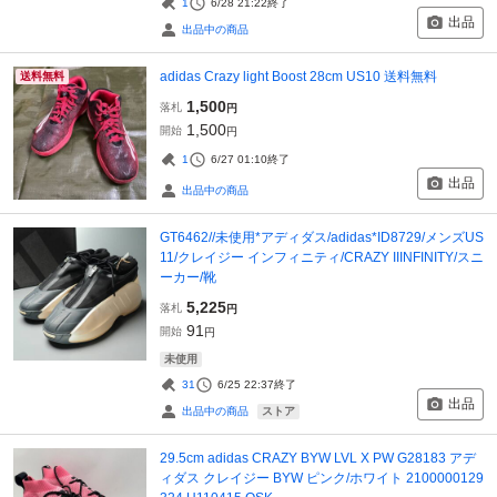
1
6/28 21:22
終了
出品
出品中の商品
adidas Crazy light Boost 28cm US10 送料無料
送料無料
1,500
落札
円
1,500
開始
円
1
6/27 01:10
終了
出品
出品中の商品
GT6462//未使用*アディダス/adidas*ID8729/メンズUS
11/クレイジー インフィニティ/CRAZY IIINFINITY/スニ
ーカー/靴
5,225
落札
円
91
開始
円
未使用
31
6/25 22:37
終了
出品
ストア
出品中の商品
29.5cm adidas CRAZY BYW LVL X PW G28183 アデ
ィダス クレイジー BYW ピンク/ホワイト 2100000129