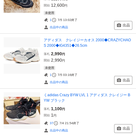
12,600
開始
円
未使用
1
7/5 13:02
終了
出品
出品中の商品
アディダス クレイジーカオス 2000◆CRAZYCHAO
S 2000◆IG4351◆26.5cm
2,990
落札
円
2,990
開始
円
未使用
1
7/5 03:16
終了
出品
出品中の商品
くadidas Crazy BYW LVL 1 アディダス クレイジー B
YW ブラック
1,100
落札
円
1
開始
円
37
7/4 21:54
終了
出品
出品中の商品