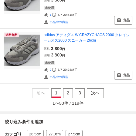
開始
円
未使用
1
6/7 20:41
終了
出品
出品中の商品
adidas アディダス W CRAZYCHAOS 2000 クレイジ
送料無料
ーカオス2000 スニーカー 26cm
3,800
落札
円
3,800
開始
円
未使用
2
6/7 20:28
終了
出品
出品中の商品
前へ
1
2
3
次へ
1
〜
50
件 /
119
件
絞り込み条件を追加
カテゴリ
26.5cm
27.0cm
27.5cm