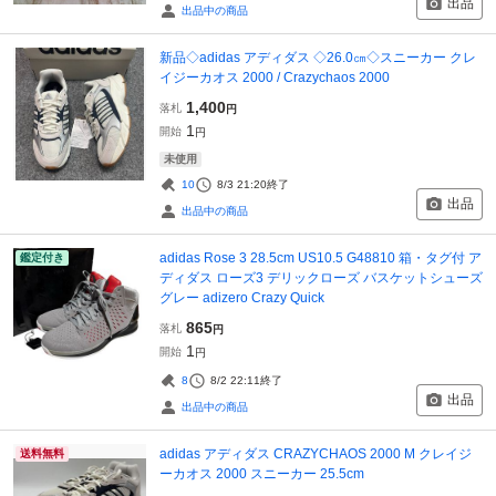
出品
出品中の商品
新品◇adidas アディダス ◇26.0㎝◇スニーカー クレ
イジーカオス 2000 / Crazychaos 2000
1,400
落札
円
1
開始
円
未使用
10
8/3 21:20
終了
出品
出品中の商品
adidas Rose 3 28.5cm US10.5 G48810 箱・タグ付 ア
鑑定付き
ディダス ローズ3 デリックローズ バスケットシューズ
グレー adizero Crazy Quick
865
落札
円
1
開始
円
8
8/2 22:11
終了
出品
出品中の商品
adidas アディダス CRAZYCHAOS 2000 M クレイジ
送料無料
ーカオス 2000 スニーカー 25.5cm