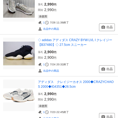
2,990
落札
円
2,990
開始
円
未使用
1
7/26 11:39
終了
出品
出品中の商品
◇ adidas アディダス CRAZY BYW LVL I クレイジー
【B37480】◇ 27.5cm スニーカー
2,900
落札
円
2,900
開始
円
1
7/24 20:32
終了
出品
出品中の商品
アディダス クレイジーカオス 2000◆CRAZYCHAO
S 2000◆IG4351◆26.5cm
2,990
落札
円
2,990
開始
円
未使用
1
7/23 22:45
終了
出品