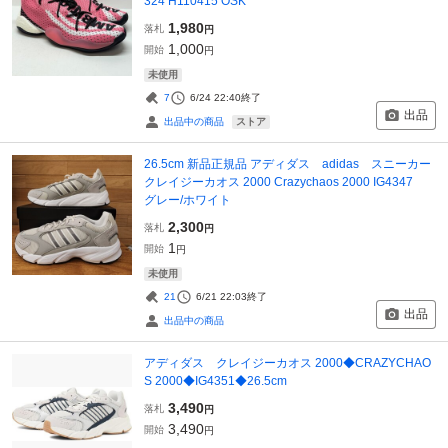
324 H110415 OSK
1,980
落札
円
1,000
開始
円
未使用
7
6/24 22:40
終了
出品
ストア
出品中の商品
26.5cm 新品正規品 アディダス adidas スニーカー
クレイジーカオス 2000 Crazychaos 2000 IG4347
グレー/ホワイト
2,300
落札
円
1
開始
円
未使用
21
6/21 22:03
終了
出品
出品中の商品
アディダス クレイジーカオス 2000◆CRAZYCHAO
S 2000◆IG4351◆26.5cm
3,490
落札
円
3,490
開始
円