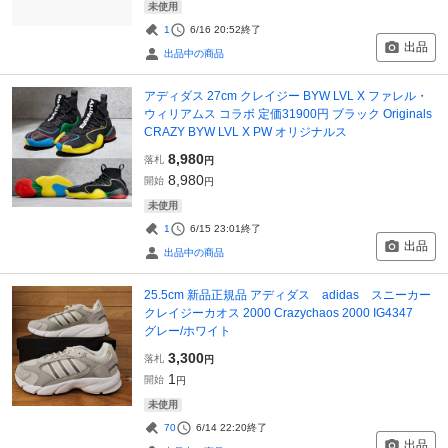
未使用
1
6/16 20:52
終了
出品
出品中の商品
アディダス 27cm クレイジー BYW LVL X ファレル・
ウィリアムス コラボ 定価31900円 ブラック Originals
CRAZY BYW LVL X PW オリジナルス
8,980
落札
円
8,980
開始
円
未使用
1
6/15 23:01
終了
出品
出品中の商品
25.5cm 新品正規品 アディダス adidas スニーカー
クレイジーカオス 2000 Crazychaos 2000 IG4347
グレー/ホワイト
3,300
落札
円
1
開始
円
未使用
70
6/14 22:20
終了
出品