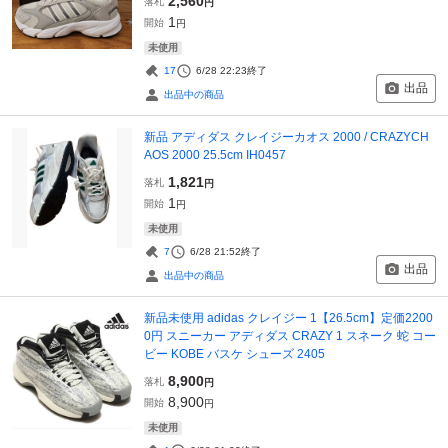
2,560
落札
円
1
開始
円
未使用
17
6/28 22:23
終了
出品
出品中の商品
新品 アディダス クレイジーカオス 2000 / CRAZYCH
AOS 2000 25.5cm IH0457
1,821
落札
円
1
開始
円
未使用
7
6/28 21:52
終了
出品
出品中の商品
新品未使用 adidas クレイジー 1【26.5cm】定価2200
0円 スニーカー アディダス CRAZY 1 スネーク 蛇 コー
ビー KOBE バスケ シューズ 2405
8,900
落札
円
8,900
開始
円
未使用