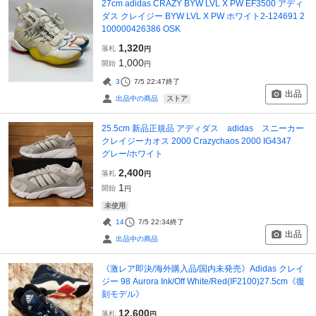
27cm adidas CRAZY BYW LVL X PW EF3500 アディ
ダス クレイジー BYW LVL X PW ホワイト2-124691 2
100000426386 OSK
1,320
落札
円
1,000
開始
円
3
7/5 22:47
終了
出品
ストア
出品中の商品
25.5cm 新品正規品 アディダス adidas スニーカー
クレイジーカオス 2000 Crazychaos 2000 IG4347
グレー/ホワイト
2,400
落札
円
1
開始
円
未使用
14
7/5 22:34
終了
出品
出品中の商品
《激レア即決/海外購入品/国内未発売》Adidas クレイ
ジー 98 Aurora Ink/Off White/Red(IF2100)27.5cm《復
刻モデル》
12,600
落札
円