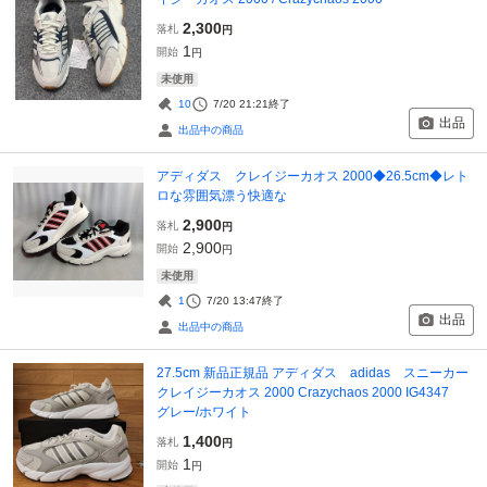
2,300
落札
円
1
開始
円
未使用
10
7/20 21:21
終了
出品
出品中の商品
アディダス クレイジーカオス 2000◆26.5cm◆レト
ロな雰囲気漂う快適な
2,900
落札
円
2,900
開始
円
未使用
1
7/20 13:47
終了
出品
出品中の商品
27.5cm 新品正規品 アディダス adidas スニーカー
クレイジーカオス 2000 Crazychaos 2000 IG4347
グレー/ホワイト
1,400
落札
円
1
開始
円