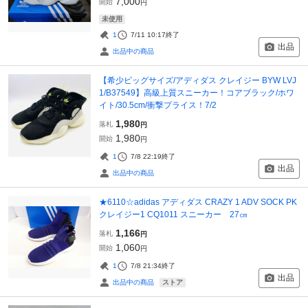
7,000
開始
円
未使用
1
7/11 10:17
終了
出品
出品中の商品
【希少ビッグサイズ/アディダス クレイジー BYW LVJ
1/B37549】高級上質スニーカー！コアブラック/ホワ
イト/30.5cm/衝撃プライス！7/2
1,980
落札
円
1,980
開始
円
1
7/8 22:19
終了
出品
出品中の商品
★6110☆adidas アディダス CRAZY 1 ADV SOCK PK
クレイジー1 CQ1011 スニーカー 27㎝
1,166
落札
円
1,060
開始
円
1
7/8 21:34
終了
出品
ストア
出品中の商品