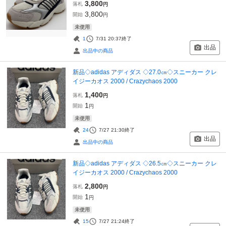
3,800
落札
円
3,800
開始
円
未使用
1
7/31 20:37
終了
出品
出品中の商品
新品◇adidas アディダス ◇27.0㎝◇スニーカー クレ
イジーカオス 2000 / Crazychaos 2000
1,400
落札
円
1
開始
円
未使用
24
7/27 21:30
終了
出品
出品中の商品
新品◇adidas アディダス ◇26.5㎝◇スニーカー クレ
イジーカオス 2000 / Crazychaos 2000
2,800
落札
円
1
開始
円
未使用
15
7/27 21:24
終了