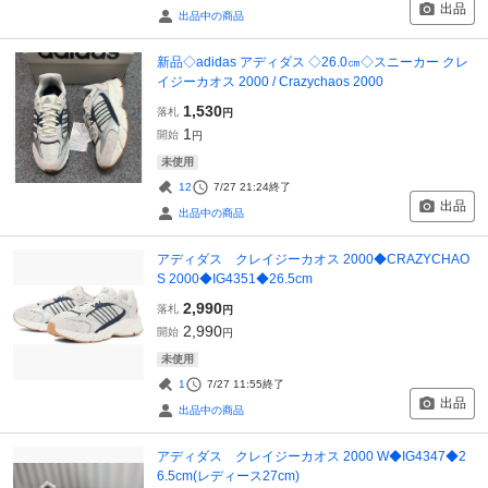
出品
出品中の商品
新品◇adidas アディダス ◇26.0㎝◇スニーカー クレ
イジーカオス 2000 / Crazychaos 2000
1,530
落札
円
1
開始
円
未使用
12
7/27 21:24
終了
出品
出品中の商品
アディダス クレイジーカオス 2000◆CRAZYCHAO
S 2000◆IG4351◆26.5cm
2,990
落札
円
2,990
開始
円
未使用
1
7/27 11:55
終了
出品
出品中の商品
アディダス クレイジーカオス 2000 W◆IG4347◆2
6.5cm(レディース27cm)