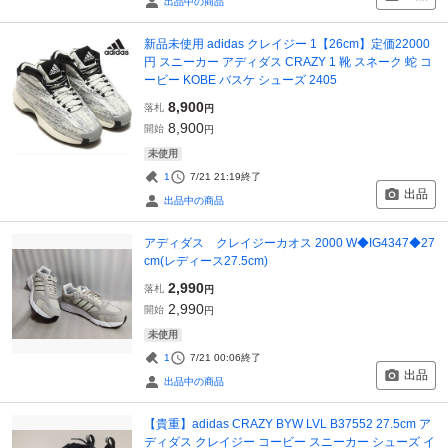
出品中の商品
新品未使用 adidas クレイジー 1【26cm】定価22000
円 スニーカー アディダス CRAZY 1 靴 スネーク 蛇 コ
ービー KOBE バスケ シューズ 2405
8,900
落札
円
8,900
開始
円
未使用
1
7/21 21:19
終了
出品
出品中の商品
アディダス クレイジーカオス 2000 W◆IG4347◆27
cm(レディース27.5cm)
2,990
落札
円
2,990
開始
円
未使用
1
7/21 00:06
終了
出品
出品中の商品
【貴重】adidas CRAZY BYW LVL B37552 27.5cm ア
ディダス クレイジー コービー スニーカー シューズ イ