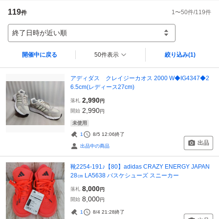
119
1
〜
50
件/
119
件
件
終了日時が近い順
開催中に戻る
50件表示
絞り込み
(1)
アディダス クレイジーカオス 2000 W◆IG4347◆2
6.5cm(レディース27cm)
2,990
落札
円
2,990
開始
円
未使用
1
8/5 12:06
終了
出品
出品中の商品
靴2254-191♪【80】adidas CRAZY ENERGY JAPAN
28㎝ LA5638 バスケシューズ スニーカー
8,000
落札
円
8,000
開始
円
1
8/4 21:28
終了