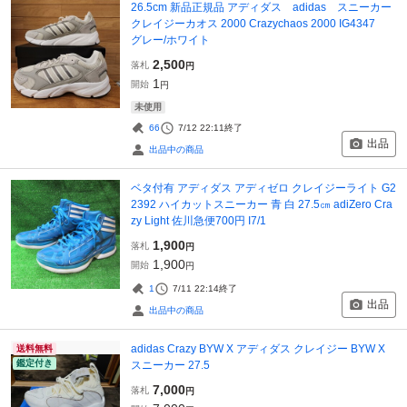
26.5cm 新品正規品 アディダス adidas スニーカー
クレイジーカオス 2000 Crazychaos 2000 IG4347
グレー/ホワイト
2,500
落札
円
1
開始
円
未使用
66
7/12 22:11
終了
出品
出品中の商品
ベタ付有 アディダス アディゼロ クレイジーライト G2
2392 ハイカットスニーカー 青 白 27.5㎝ adiZero Cra
zy Light 佐川急便700円 I7/1
1,900
落札
円
1,900
開始
円
1
7/11 22:14
終了
出品
出品中の商品
adidas Crazy BYW X アディダス クレイジー BYW X
送料無料
鑑定付き
スニーカー 27.5
7,000
落札
円