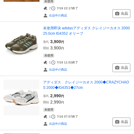
未使用
7
7/19 22:17
終了
出品
出品中の商品
未使用即決 adidasアディダス クレイジーカオス 2000
25.0cm IG4352 オリーブ
3,900
落札
円
3,900
開始
円
未使用
1
7/19 11:02
終了
出品
出品中の商品
アディダス クレイジーカオス 2000◆CRAZYCHAO
S 2000◆IG4351◆27cm
2,990
落札
円
2,990
開始
円
未使用
1
7/16 07:07
終了
出品
出品中の商品