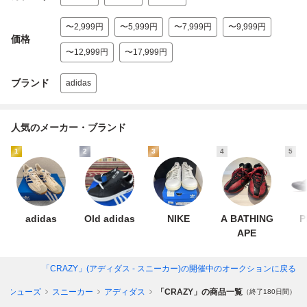
〜2,999円
〜5,999円
〜7,999円
〜9,999円
価格
〜12,999円
〜17,999円
ブランド
adidas
人気のメーカー・ブランド
1
2
3
4
5
adidas
Old adidas
NIKE
A BATHING
P
APE
「CRAZY」(アディダス - スニーカー)
の開催中のオークションに戻る
ズシューズ
スニーカー
アディダス
「CRAZY」の商品一覧
（終了180日間）