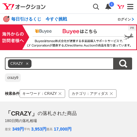
i
毎日引けるくじ 今すぐ挑戦
ログイン
CRAZY
crazy9
検索条件
キーワード
：
CRAZY
カテゴリ
：
アディダス
「CRAZY」
の落札された商品
180
日間の落札相場
349
円
3,953
円
17,000
円
最安
平均
最高