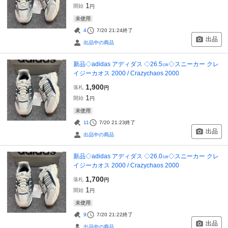
1
開始
円
未使用
4
7/20 21:24
終了
出品
出品中の商品
新品◇adidas アディダス ◇26.5㎝◇スニーカー クレ
イジーカオス 2000 / Crazychaos 2000
1,900
落札
円
1
開始
円
未使用
11
7/20 21:23
終了
出品
出品中の商品
新品◇adidas アディダス ◇26.0㎝◇スニーカー クレ
イジーカオス 2000 / Crazychaos 2000
1,700
落札
円
1
開始
円
未使用
9
7/20 21:22
終了
出品
出品中の商品