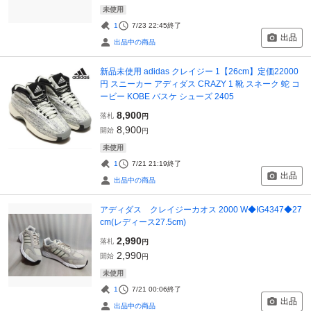
未使用
1
7/23 22:45
終了
出品
出品中の商品
新品未使用 adidas クレイジー 1【26cm】定価22000
円 スニーカー アディダス CRAZY 1 靴 スネーク 蛇 コ
ービー KOBE バスケ シューズ 2405
8,900
落札
円
8,900
開始
円
未使用
1
7/21 21:19
終了
出品
出品中の商品
アディダス クレイジーカオス 2000 W◆IG4347◆27
cm(レディース27.5cm)
2,990
落札
円
2,990
開始
円
未使用
1
7/21 00:06
終了
出品
出品中の商品