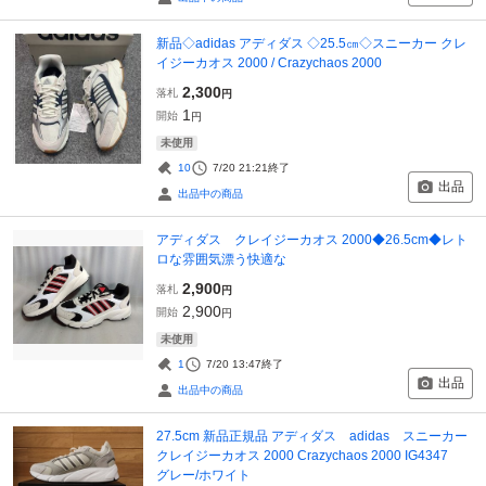
新品◇adidas アディダス ◇25.5㎝◇スニーカー クレ
イジーカオス 2000 / Crazychaos 2000
2,300
落札
円
1
開始
円
未使用
10
7/20 21:21
終了
出品
出品中の商品
アディダス クレイジーカオス 2000◆26.5cm◆レト
ロな雰囲気漂う快適な
2,900
落札
円
2,900
開始
円
未使用
1
7/20 13:47
終了
出品
出品中の商品
27.5cm 新品正規品 アディダス adidas スニーカー
クレイジーカオス 2000 Crazychaos 2000 IG4347
グレー/ホワイト