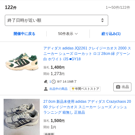
122
1
〜
50
件/
122
件
件
終了日時が近い順
開催中に戻る
50件表示
絞り込み
(1)
アディダス adidas JQ2261 クレイジーカオス 2000 ス
ニーカー シューズ ローカット ロゴ 28cm 緑 グリーン
白 ホワイト /JS ■GY18
1,400
落札
円
1,273
開始
円
1
8/7 14:19
終了
出品
年間ベストストア
出品中の商品
27.0cm 新品未使用 adidas アディダス Crazychaos 20
00 クレイジーカオス スニーカー シューズ メッシュ
ランニング 箱無し 正規品
1,500
落札
円
1
開始
円
未使用