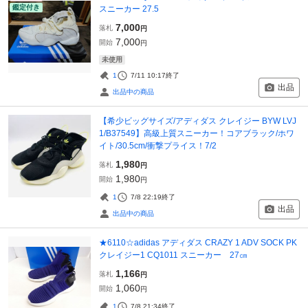
鑑定付き
スニーカー 27.5
7,000
落札
円
7,000
開始
円
未使用
1
7/11 10:17
終了
出品
出品中の商品
【希少ビッグサイズ/アディダス クレイジー BYW LVJ
1/B37549】高級上質スニーカー！コアブラック/ホワ
イト/30.5cm/衝撃プライス！7/2
1,980
落札
円
1,980
開始
円
1
7/8 22:19
終了
出品
出品中の商品
★6110☆adidas アディダス CRAZY 1 ADV SOCK PK
クレイジー1 CQ1011 スニーカー 27㎝
1,166
落札
円
1,060
開始
円
1
7/8 21:34
終了