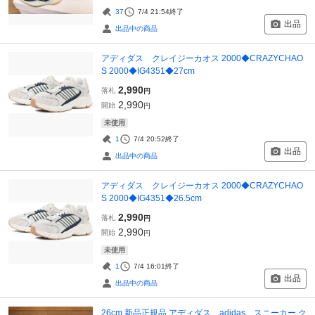
37
7/4 21:54
終了
出品
出品中の商品
アディダス クレイジーカオス 2000◆CRAZYCHAO
S 2000◆IG4351◆27cm
2,990
落札
円
2,990
開始
円
未使用
1
7/4 20:52
終了
出品
出品中の商品
アディダス クレイジーカオス 2000◆CRAZYCHAO
S 2000◆IG4351◆26.5cm
2,990
落札
円
2,990
開始
円
未使用
1
7/4 16:01
終了
出品
出品中の商品
26cm 新品正規品 アディダス adidas スニーカー ク