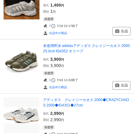
1,400
落札
円
1
開始
円
未使用
7
7/19 22:17
終了
出品
出品中の商品
未使用即決 adidasアディダス クレイジーカオス 2000
25.0cm IG4352 オリーブ
3,900
落札
円
3,900
開始
円
未使用
1
7/19 11:02
終了
出品
出品中の商品
アディダス クレイジーカオス 2000◆CRAZYCHAO
S 2000◆IG4351◆27cm
2,990
落札
円
2,990
開始
円
未使用