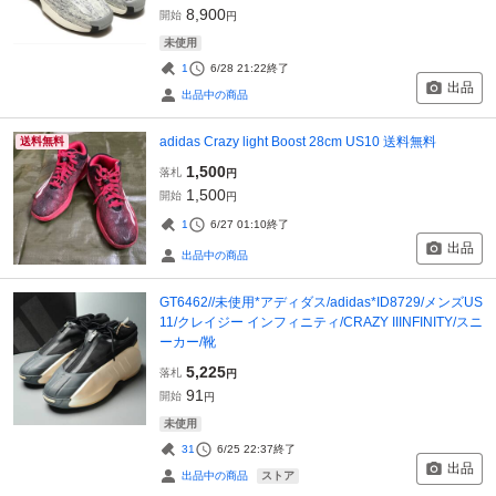
8,900
開始
円
未使用
1
6/28 21:22
終了
出品
出品中の商品
adidas Crazy light Boost 28cm US10 送料無料
送料無料
1,500
落札
円
1,500
開始
円
1
6/27 01:10
終了
出品
出品中の商品
GT6462//未使用*アディダス/adidas*ID8729/メンズUS
11/クレイジー インフィニティ/CRAZY IIINFINITY/スニ
ーカー/靴
5,225
落札
円
91
開始
円
未使用
31
6/25 22:37
終了
出品
ストア
出品中の商品