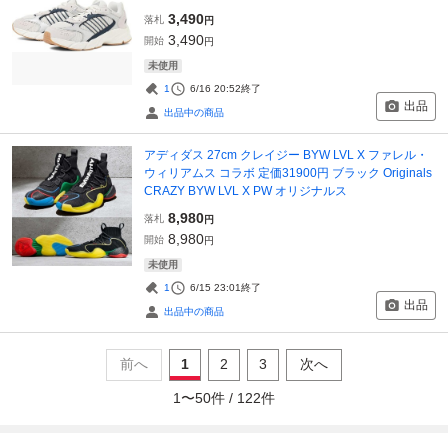
3,490
落札
円
3,490
開始
円
未使用
1
6/16 20:52
終了
出品
出品中の商品
アディダス 27cm クレイジー BYW LVL X ファレル・
ウィリアムス コラボ 定価31900円 ブラック Originals
CRAZY BYW LVL X PW オリジナルス
8,980
落札
円
8,980
開始
円
未使用
1
6/15 23:01
終了
出品
出品中の商品
前へ
1
2
3
次へ
1
〜
50
件 /
122
件