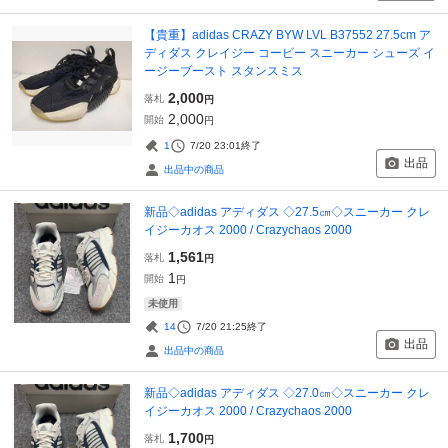
【貴重】adidas CRAZY BYW LVL B37552 27.5cm ア
ディダス クレイジー コービー スニーカー シューズ イ
ージーブースト スタンスミス
2,000
落札
円
2,000
開始
円
1
7/20 23:01
終了
出品
出品中の商品
新品◇adidas アディダス ◇27.5㎝◇スニーカー クレ
イジーカオス 2000 / Crazychaos 2000
1,561
落札
円
1
開始
円
未使用
14
7/20 21:25
終了
出品
出品中の商品
新品◇adidas アディダス ◇27.0㎝◇スニーカー クレ
イジーカオス 2000 / Crazychaos 2000
1,700
落札
円