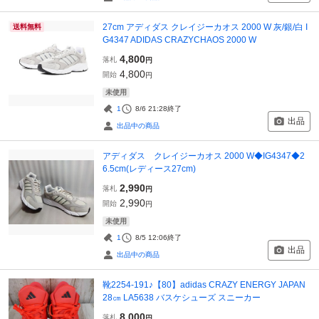
27cm アディダス クレイジーカオス 2000 W 灰/銀/白 I
送料無料
G4347 ADIDAS CRAZYCHAOS 2000 W
4,800
落札
円
4,800
開始
円
未使用
1
8/6 21:28
終了
出品
出品中の商品
アディダス クレイジーカオス 2000 W◆IG4347◆2
6.5cm(レディース27cm)
2,990
落札
円
2,990
開始
円
未使用
1
8/5 12:06
終了
出品
出品中の商品
靴2254-191♪【80】adidas CRAZY ENERGY JAPAN
28㎝ LA5638 バスケシューズ スニーカー
8,000
落札
円