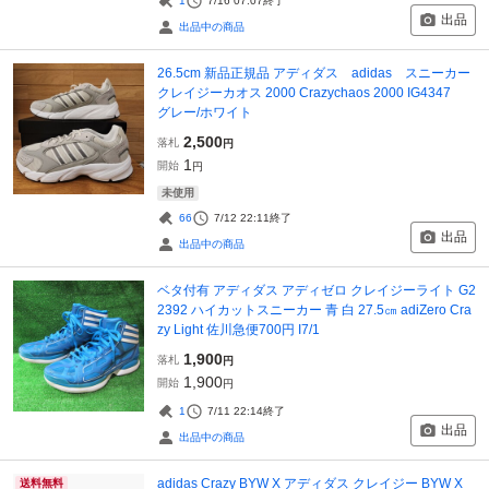
1
7/16 07:07
終了
出品
出品中の商品
26.5cm 新品正規品 アディダス adidas スニーカー
クレイジーカオス 2000 Crazychaos 2000 IG4347
グレー/ホワイト
2,500
落札
円
1
開始
円
未使用
66
7/12 22:11
終了
出品
出品中の商品
ベタ付有 アディダス アディゼロ クレイジーライト G2
2392 ハイカットスニーカー 青 白 27.5㎝ adiZero Cra
zy Light 佐川急便700円 I7/1
1,900
落札
円
1,900
開始
円
1
7/11 22:14
終了
出品
出品中の商品
adidas Crazy BYW X アディダス クレイジー BYW X
送料無料