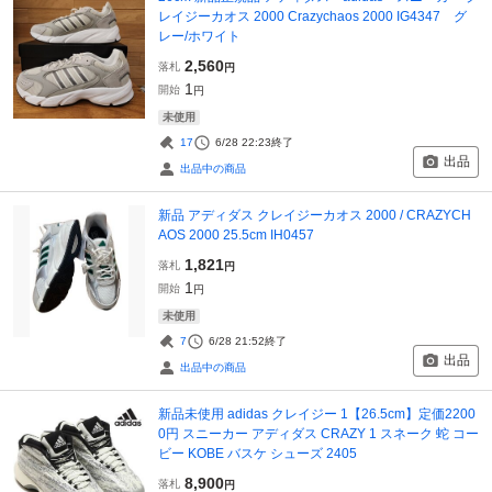
レイジーカオス 2000 Crazychaos 2000 IG4347 グ
レー/ホワイト
2,560
落札
円
1
開始
円
未使用
17
6/28 22:23
終了
出品
出品中の商品
新品 アディダス クレイジーカオス 2000 / CRAZYCH
AOS 2000 25.5cm IH0457
1,821
落札
円
1
開始
円
未使用
7
6/28 21:52
終了
出品
出品中の商品
新品未使用 adidas クレイジー 1【26.5cm】定価2200
0円 スニーカー アディダス CRAZY 1 スネーク 蛇 コー
ビー KOBE バスケ シューズ 2405
8,900
落札
円