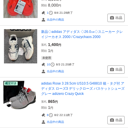
8,000
開始
円
1
8/4 21:28
終了
出品
出品中の商品
新品◇adidas アディダス ◇26.0㎝◇スニーカー クレ
イジーカオス 2000 / Crazychaos 2000
1,400
落札
円
1
開始
円
未使用
10
8/3 21:20
終了
出品
出品中の商品
adidas Rose 3 28.5cm US10.5 G48810 箱・タグ付 ア
鑑定付き
ディダス ローズ3 デリックローズ バスケットシューズ
グレー adizero Crazy Quick
865
落札
円
1
開始
円
8
8/2 22:11
終了
出品
出品中の商品