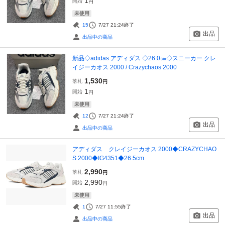
1
開始
円
未使用
15
7/27 21:24
終了
出品
出品中の商品
新品◇adidas アディダス ◇26.0㎝◇スニーカー クレ
イジーカオス 2000 / Crazychaos 2000
1,530
落札
円
1
開始
円
未使用
12
7/27 21:24
終了
出品
出品中の商品
アディダス クレイジーカオス 2000◆CRAZYCHAO
S 2000◆IG4351◆26.5cm
2,990
落札
円
2,990
開始
円
未使用
1
7/27 11:55
終了
出品
出品中の商品