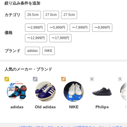
絞り込み条件を追加
カテゴリ
26.5cm
27.0cm
27.5cm
〜2,999円
〜5,999円
〜7,999円
〜9,999円
価格
〜12,999円
〜17,999円
ブランド
adidas
NIKE
人気のメーカー・ブランド
1
2
3
4
5
adidas
Old adidas
NIKE
Philips