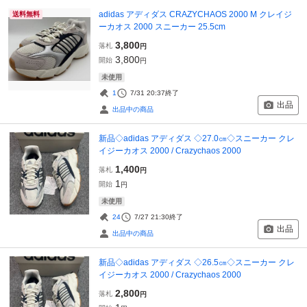
adidas アディダス CRAZYCHAOS 2000 M クレイジ
送料無料
ーカオス 2000 スニーカー 25.5cm
3,800
落札
円
3,800
開始
円
未使用
1
7/31 20:37
終了
出品
出品中の商品
新品◇adidas アディダス ◇27.0㎝◇スニーカー クレ
イジーカオス 2000 / Crazychaos 2000
1,400
落札
円
1
開始
円
未使用
24
7/27 21:30
終了
出品
出品中の商品
新品◇adidas アディダス ◇26.5㎝◇スニーカー クレ
イジーカオス 2000 / Crazychaos 2000
2,800
落札
円