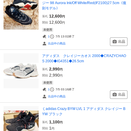
ジー 98 Aurora Ink/Off White/Red(IF2100)27.5cm《復
刻モデル》
12,600
落札
円
12,600
開始
円
未使用
1
7/5 13:02
終了
出品
出品中の商品
アディダス クレイジーカオス 2000◆CRAZYCHAO
S 2000◆IG4351◆26.5cm
2,990
落札
円
2,990
開始
円
未使用
1
7/5 03:16
終了
出品
出品中の商品
くadidas Crazy BYW LVL 1 アディダス クレイジー B
YW ブラック
1,100
落札
円
1
開始
円