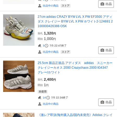
出品
ストア
出品中の商品
27cm adidas CRAZY BYW LVL X PW EF3500 アディ
ダス クレイジー BYW LVL X PW ホワイト2-124691 2
100000426386 OSK
1,320
落札
円
1,000
開始
円
3
7/5 22:47
終了
出品
ストア
出品中の商品
25.5cm 新品正規品 アディダス adidas スニーカー
クレイジーカオス 2000 Crazychaos 2000 IG4347
グレー/ホワイト
2,400
落札
円
1
開始
円
未使用
14
7/5 22:34
終了
出品
出品中の商品
《激レア即決/海外購入品/国内未発売》Adidas クレイ