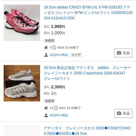
29.5cm adidas CRAZY BYW LVL X PW G28183 アデ
ィダス クレイジー BYW ピンク/ホワイト 2100000129
324 H110415 OSK
1,980
落札
円
1,000
開始
円
未使用
7
6/24 22:40
終了
出品
ストア
出品中の商品
26.5cm 新品正規品 アディダス adidas スニーカー
クレイジーカオス 2000 Crazychaos 2000 IG4347
グレー/ホワイト
2,300
落札
円
1
開始
円
未使用
21
6/21 22:03
終了
出品
出品中の商品
アディダス クレイジーカオス 2000◆CRAZYCHAO
S 2000◆IG4351◆26.5cm