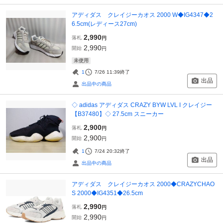
アディダス クレイジーカオス 2000 W◆IG4347◆2
6.5cm(レディース27cm)
2,990
落札
円
2,990
開始
円
未使用
1
7/26 11:39
終了
出品
出品中の商品
◇ adidas アディダス CRAZY BYW LVL I クレイジー
【B37480】◇ 27.5cm スニーカー
2,900
落札
円
2,900
開始
円
1
7/24 20:32
終了
出品
出品中の商品
アディダス クレイジーカオス 2000◆CRAZYCHAO
S 2000◆IG4351◆26.5cm
2,990
落札
円
2,990
開始
円