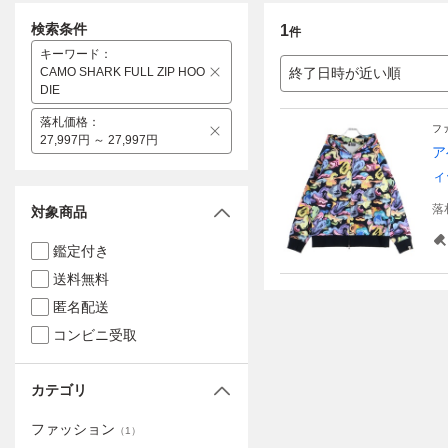
検索条件
1
件
キーワード
：
CAMO SHARK FULL ZIP HOO
終了日時が近い順
DIE
落札価格
：
フ
27,997円 ～ 27,997円
ア
ィ
落
対象商品
鑑定付き
送料無料
匿名配送
コンビニ受取
カテゴリ
ファッション
（
1
）