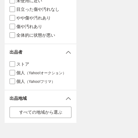
未使用に近い
目立った傷や汚れなし
やや傷や汚れあり
傷や汚れあり
全体的に状態が悪い
出品者
ストア
個人
（Yahoo!オークション）
個人
（Yahoo!フリマ）
出品地域
すべての地域から選ぶ