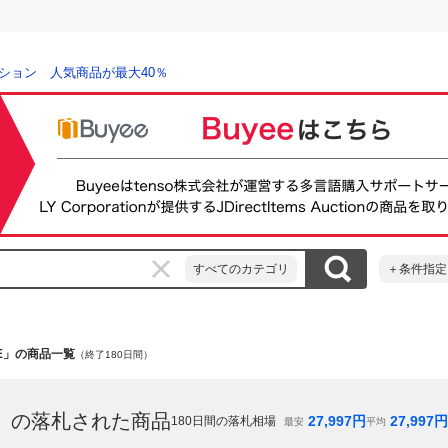
ション 人気商品が最大40％
すべてのカテゴリ
＋条件指定
ODIE」の商品一覧
（終了180日間）
」
の落札された商品
27,997
円
27,997
円
180
日間の落札相場
最安
平均