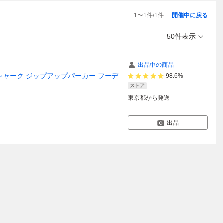
1
〜
1
件/
1
件
開催中に戻る
50件表示
出品中の商品
トカモ シャーク ジップアップパーカー フーデ
98.6%
ストア
東京都
から発送
出品