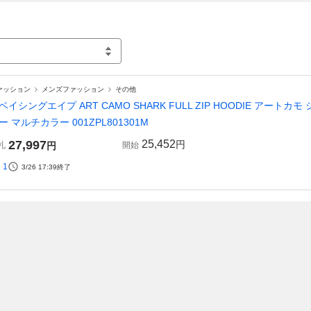
ァッション
メンズファッション
その他
ベイシングエイプ ART CAMO SHARK FULL ZIP HOODIE アー
ー マルチカラー 001ZPL801301M
27,997
25,452
円
札
円
開始
1
3/26 17:39
終了