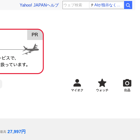
Yahoo! JAPAN
ヘルプ
AIが指示なくサイバー攻撃
マイオク
ウォッチ
出品
27,997
円
最高