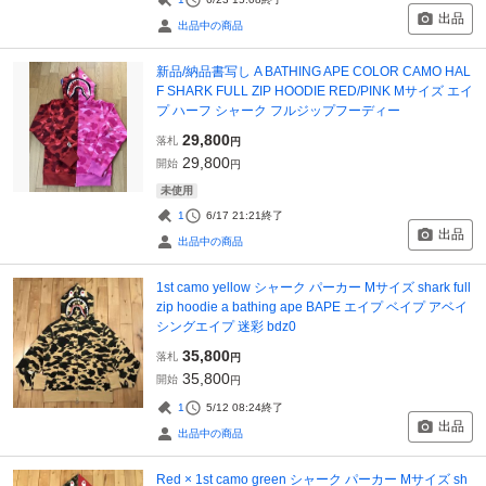
出品
出品中の商品
新品/納品書写し A BATHING APE COLOR CAMO HAL
F SHARK FULL ZIP HOODIE RED/PINK Mサイズ エイ
プ ハーフ シャーク フルジップフーディー
29,800
落札
円
29,800
開始
円
未使用
1
6/17 21:21
終了
出品
出品中の商品
1st camo yellow シャーク パーカー Mサイズ shark full
zip hoodie a bathing ape BAPE エイプ ベイプ アベイ
シングエイプ 迷彩 bdz0
35,800
落札
円
35,800
開始
円
1
5/12 08:24
終了
出品
出品中の商品
Red × 1st camo green シャーク パーカー Mサイズ sh