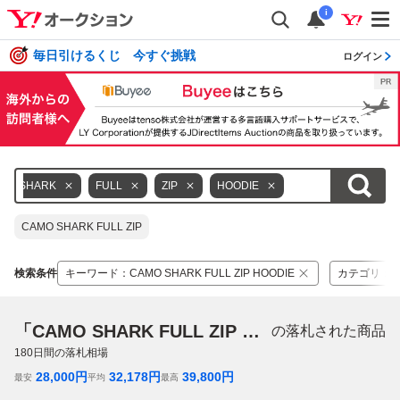
i
毎日引けるくじ 今すぐ挑戦
ログイン
SHARK
FULL
ZIP
HOODIE
CAMO SHARK FULL ZIP
検索条件
キーワード
：
CAMO SHARK FULL ZIP HOODIE
カテゴリ
：
「CAMO SHARK FULL ZIP HOODIE」
の落札された商品
180
日間の落札相場
28,000
円
32,178
円
39,800
円
最安
平均
最高