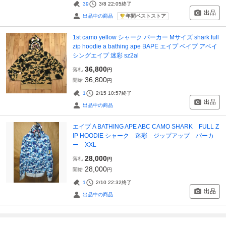
39
3/8 22:05
終了
出品
年間ベストストア
出品中の商品
1st camo yellow シャーク パーカー Mサイズ shark full
zip hoodie a bathing ape BAPE エイプ ベイプ アベイ
シングエイプ 迷彩 sz2al
36,800
落札
円
36,800
開始
円
1
2/15 10:57
終了
出品
出品中の商品
エイプ A BATHING APE ABC CAMO SHARK FULL Z
IP HOODIE シャーク 迷彩 ジップアップ パーカ
ー XXL
28,000
落札
円
28,000
開始
円
1
2/10 22:32
終了
出品
出品中の商品