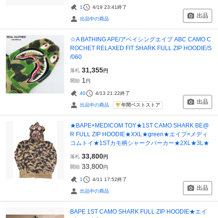
1
4/19 23:41
終了
出品
出品中の商品
☆A BATHING APE/アベイシングエイプ ABC CAMO C
ROCHET RELAXED FIT SHARK FULL ZIP HOODIE/S
/060
31,355
落札
円
1
開始
円
40
4/13 21:22
終了
出品
年間ベストストア
出品中の商品
★BAPE×MEDICOM TOY★1ST CAMO SHARK BE@
R FULL ZIP HOODIE★XXL★green★エイプ×メディ
コムトイ★1STカモ柄シャークパーカー★2XL★3L★
33,800
落札
円
33,800
開始
円
1
4/11 17:52
終了
出品
出品中の商品
BAPE 1ST CAMO SHARK FULL ZIP HOODIE★エイ