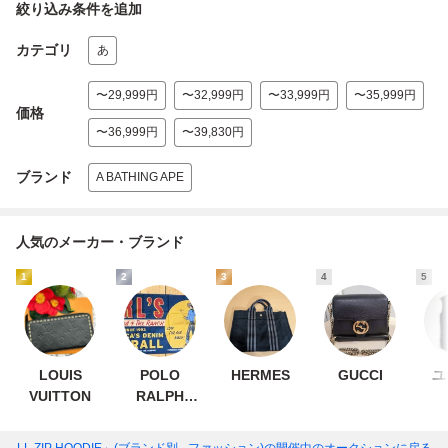
絞り込み条件を追加
カテゴリ
あ
〜29,999円
〜32,999円
〜33,999円
〜35,999円
価格
〜36,999円
〜39,830円
ブランド
A BATHING APE
人気のメーカー・ブランド
1
2
3
4
5
LOUIS
POLO
HERMES
GUCCI
ユ
VUITTON
RALPH
LAUREN
 FULL ZIP HOODIE」(ブランド別 - ファッション)
の開催中のオークションに戻る