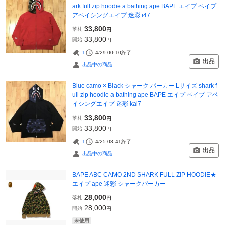
ark full zip hoodie a bathing ape BAPE エイプ ベイプ
アベイシングエイプ 迷彩 i47
33,800
落札
円
33,800
開始
円
1
4/29 00:10
終了
出品
出品中の商品
Blue camo × Black シャーク パーカー Lサイズ shark f
ull zip hoodie a bathing ape BAPE エイプ ベイプ アベ
イシングエイプ 迷彩 kai7
33,800
落札
円
33,800
開始
円
1
4/25 08:41
終了
出品
出品中の商品
BAPE ABC CAMO 2ND SHARK FULL ZIP HOODIE★
エイプ ape 迷彩 シャークパーカー
28,000
落札
円
28,000
開始
円
未使用