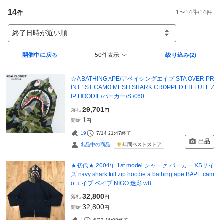
14
1
〜
14
件/
14
件
件
終了日時が近い順
開催中に戻る
50件表示
絞り込み
(2)
☆A BATHING APE/アベイシングエイプ STA OVER PR
INT 1ST CAMO MESH SHARK CROPPED FIT FULL Z
IP HOODIE/パーカー/S /060
29,701
落札
円
1
開始
円
19
7/14 21:47
終了
出品
年間ベストストア
出品中の商品
★初代★ 2004年 1st model シャーク パーカー XSサイ
ズ navy shark full zip hoodie a bathing ape BAPE cam
o エイプ ベイプ NIGO 迷彩 w8
32,800
落札
円
32,800
開始
円
1
6/23 15:08
終了