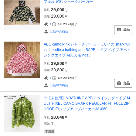
プ ape 迷彩 シャークパーカー
29,000
落札
円
29,000
開始
円
1
4/8 23:24
終了
出品
出品中の商品
ABC camo Pink シャーク パーカー Lサイズ shark full
zip hoodie a bathing ape BAPE エイプ ベイプ アベイ
シングエイプ ABCカモ ndz5
39,800
落札
円
39,800
開始
円
1
4/6 20:45
終了
出品
出品中の商品
☆【未使用】A BATHING APE/アベイシングエイプ M
ULTI PIXEL CAMO SHARK REGULAR FIT FULL ZIP
HOODIE/ジップアップパーカー/M /060
28,048
落札
円
1
開始
円
未使用