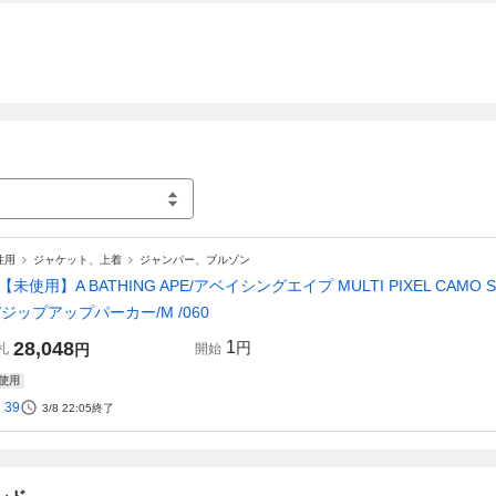
性用
ジャケット、上着
ジャンパー、ブルゾン
【未使用】A BATHING APE/アベイシングエイプ MULTI PIXEL CAMO SHAR
E/ジップアップパーカー/M /060
28,048
1
円
札
円
開始
使用
39
3/8 22:05
終了