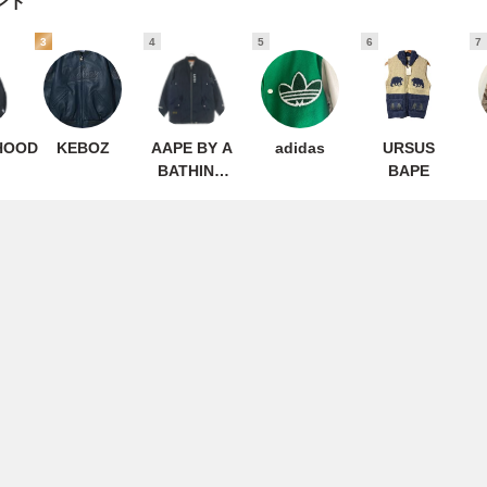
ンド
3
4
5
6
7
HOOD
KEBOZ
AAPE BY A
adidas
URSUS
BATHING
BAPE
APE