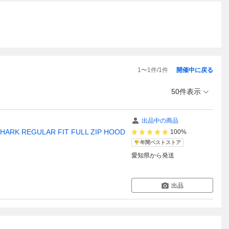
1
〜
1
件/
1
件
開催中に戻る
50件表示
出品中の商品
K REGULAR FIT FULL ZIP HOOD
100%
年間ベストストア
愛知県
から発送
出品