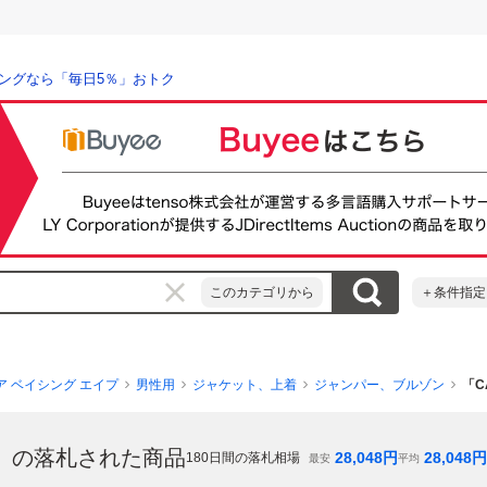
ングなら「毎日5％」おトク
このカテゴリから
＋条件指定
ア ベイシング エイプ
男性用
ジャケット、上着
ジャンパー、ブルゾン
「C
」
の落札された商品
28,048
円
28,048
円
180
日間の落札相場
最安
平均