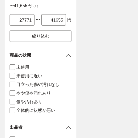
〜
41,655
円
（
1
）
〜
円
絞り込む
商品の状態
未使用
未使用に近い
目立った傷や汚れなし
やや傷や汚れあり
傷や汚れあり
全体的に状態が悪い
出品者