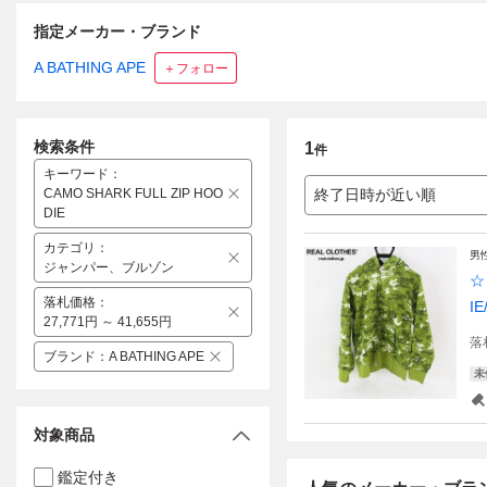
指定メーカー・ブランド
A BATHING APE
＋フォロー
検索条件
1
件
キーワード
：
CAMO SHARK FULL ZIP HOO
終了日時が近い順
DIE
カテゴリ
：
男
ジャンパー、ブルゾン
☆
落札価格
：
I
27,771円 ～ 41,655円
落
ブランド
：
A BATHING APE
未
対象商品
鑑定付き