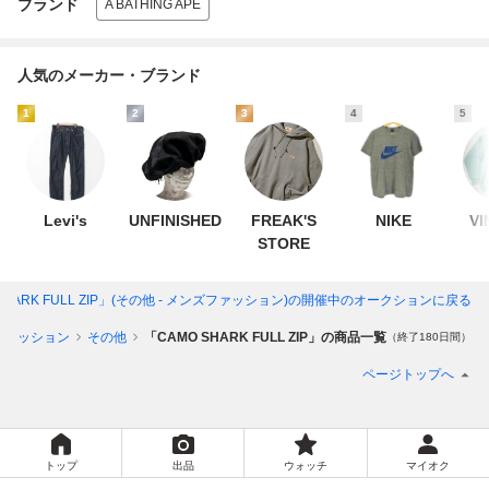
ブランド
A BATHING APE
人気のメーカー・ブランド
1
2
3
4
5
Levi's
UNFINISHED
FREAK'S
NIKE
VI
STORE
SHARK FULL ZIP」(その他 - メンズファッション)
の開催中のオークションに戻る
ファッション
その他
「CAMO SHARK FULL ZIP」の商品一覧
（終了180日間）
ページトップへ
トップ
出品
ウォッチ
マイオク