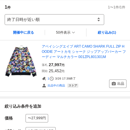
1
1
〜
1
件/
1
件
件
終了日時が近い順
開催中に戻る
50件表示
絞り込み
(1)
アベイシングエイプ ART CAMO SHARK FULL ZIP H
OODIE アートカモ シャーク ジップアップパーカー フ
ーディー マルチカラー 001ZPL801301M
27,997
落札
円
25,452
開始
円
1
3/26 17:39
終了
出品
ストア
出品中の商品
絞り込み条件を追加
価格
〜27,999円