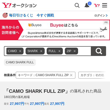
i
毎日引けるくじ 今すぐ挑戦
ログイン
CAMO
SHARK
FULL
ZIP
CAMO SHARK FULL
検索条件
キーワード
：
CAMO SHARK FULL ZIP
カテゴリ
：
その他
「CAMO SHARK FULL ZIP」
の落札された商品
180
日間の落札相場
27,997
円
27,997
円
27,997
円
最安
平均
最高