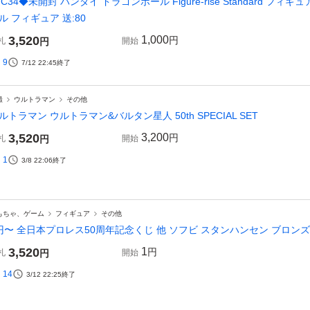
TC34◆未開封 バンダイ ドラゴンボール Figure-rise Standard 
ル フィギュア 送:80
3,520
1,000
円
札
円
開始
9
7/12 22:45
終了
撮
ウルトラマン
その他
ルトラマン ウルトラマン&バルタン星人 50th SPECIAL SET
3,520
3,200
円
札
円
開始
1
3/8 22:06
終了
もちゃ、ゲーム
フィギュア
その他
円〜 全日本プロレス50周年記念くじ 他 ソフビ スタンハンセン ブロン
3,520
1
円
札
円
開始
14
3/12 22:25
終了