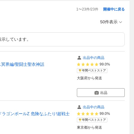
1
〜
23
件/
23
件
開催中に戻る
50件表示
表示しています。
出品中の商品
ス冥界編/聖闘士聖衣神話
99.0%
年間ベストストア
大阪府
から発送
出品
出品中の商品
 ドラゴンボールZ 危険なふたり!超戦士
99.0%
年間ベストストア
東京都
から発送