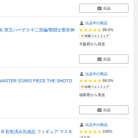
出品
出品中の商品
星矢 冥王ハーデス十二宮編/聖闘士聖衣神
99.0%
年間ベストストア
大阪府
から発送
出品
出品中の商品
ER STARS PIECE THE SHOTO
99.0%
年間ベストストア
福島県
から発送
出品
出品中の商品
 Ver.B 彩色済み完成品 フィギュア マスキ
100%
ストア