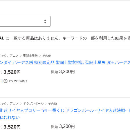
AL
に一致する商品はありません。キーワードの一部を利用した結果を
ミック、アニメ
聖闘士星矢
その他
ンダイ ハーデス瞬 特別限定品 聖闘士聖衣神話 聖闘士星矢 冥王ハーデ
3,520
3,200
円
札
円
開始
1
2/9 22:36
終了
ミック、アニメ
ドラゴンボール
その他
賞 超サイヤ人ブロリー '94 一番くじ ドラゴンボール -サイヤ人超決戦-
ねむれない
3,520
3,200
円
札
円
開始