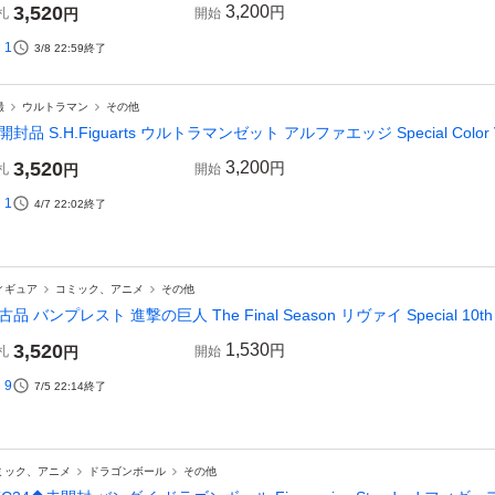
3,520
3,200
円
札
円
開始
1
3/8 22:59
終了
撮
ウルトラマン
その他
開封品 S.H.Figuarts ウルトラマンゼット アルファエッジ Special Color
3,520
3,200
円
札
円
開始
1
4/7 22:02
終了
ィギュア
コミック、アニメ
その他
古品 バンプレスト 進撃の巨人 The Final Season リヴァイ Special 10th A
3,520
1,530
円
札
円
開始
9
7/5 22:14
終了
ミック、アニメ
ドラゴンボール
その他