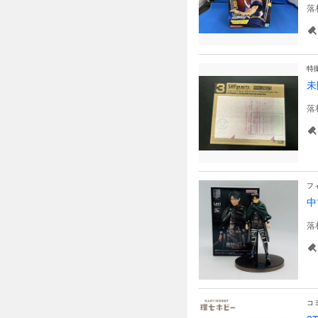
落
特
未
落
フ
中
落
コ