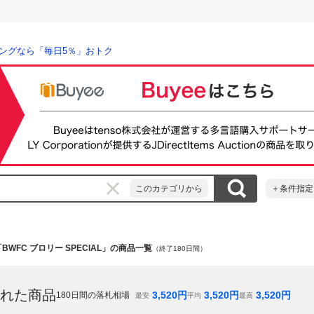
ングなら「毎日5％」おトク
このカテゴリから
＋条件指定
「BWFC ブロリー SPECIAL」の商品一覧
（終了180日間）
れた商品
3,520
円
3,520
円
3,520
円
180
日間の落札相場
最安
平均
最高