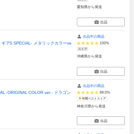
愛知県
から発送
出品
出品中の商品
5 SPECIAL- メタリックカラーve
100%
ストア
沖縄県
から発送
出品
出品中の商品
RIGINAL COLOR ver.- ドラゴン
99.0%
年間ベストストア
神奈川県
から発送
出品