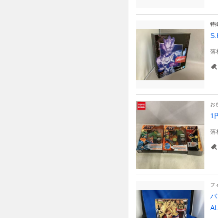
特
S
落
お
1
落
フ
バ
A