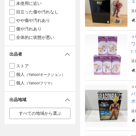
ュ
未使用に近い
落
目立った傷や汚れなし
やや傷や汚れあり
傷や汚れあり
全体的に状態が悪い
コ
ワ
r
出品者
落
ストア
個人
（Yahoo!オークション）
個人
（Yahoo!フリマ）
コ
バ
出品地域
ボ
落
すべての地域から選ぶ