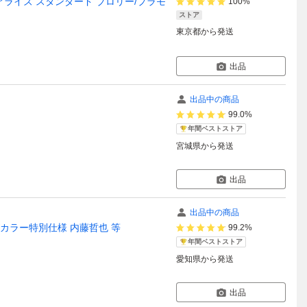
フィギュアライズ スタンダード ブロリー/プラモ
100%
ストア
東京都
から発送
出品
出品中の商品
99.0%
年間ベストストア
宮城県
から発送
出品
出品中の商品
ズカラー特別仕様 内藤哲也 等
99.2%
年間ベストストア
愛知県
から発送
出品