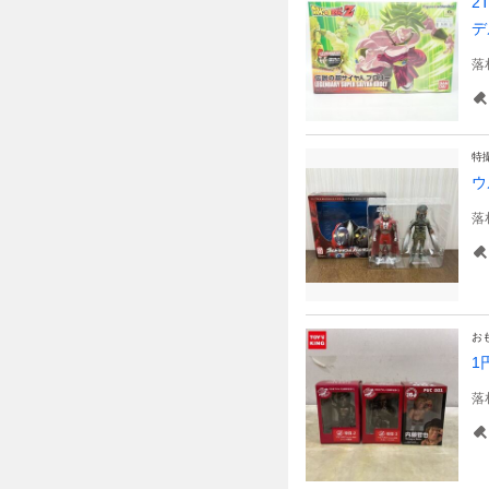
2
デ
落
特
ウ
落
お
1
落