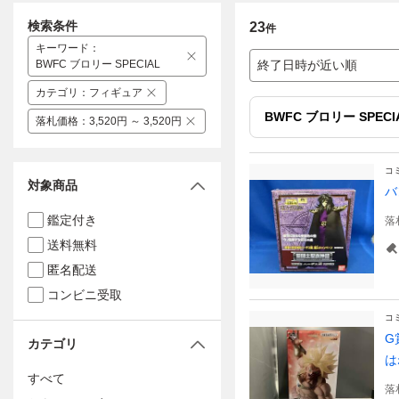
検索条件
23
件
キーワード
：
BWFC ブロリー SPECIAL
終了日時が近い順
カテゴリ
：
フィギュア
BWFC ブロリー SPECI
落札価格
：
3,520円 ～ 3,520円
コ
対象商品
バ
鑑定付き
落
送料無料
匿名配送
コンビニ受取
コ
G
カテゴリ
は
すべて
落