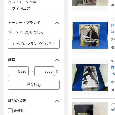
おもちゃ、ゲーム
フィギュア
コ
メーカー・ブランド
(
話
ブランドはありません
落
すべてのブランドから選ぶ
価格
フ
轟
〜
円
T
落
絞り込む
商品の状態
フ
m
未使用