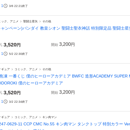
1
3/6 22:21
終了
ミック、アニメ
聖闘士星矢
その他
キャンペーン)バンダイ 教皇シオン 聖闘士聖衣神話 特別限定品 聖闘士
3,520
3,200
円
札
円
開始
1
5/2 22:30
終了
ィギュア
コミック、アニメ
その他
焦凍 一番くじ 僕のヒーローアカデミア BWFC 造形ACADEMY SUPER MAST
ODOROKI 僕のヒーローアカデミア
3,520
3,200
円
札
円
開始
1
3/2 22:34
終了
ィギュア
コミック、アニメ
キン肉マン
247-0629-11 CCP CMC No.55 キン肉マン タンクトップ 特別カラー