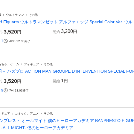
撮
ウルトラマン
その他
.H.Figuarts ウルトラマンゼット アルファエッジ Special Color Ver. 
3,520
3,200
円
札
円
開始
1
4/30 22:33
終了
もちゃ、ゲーム
フィギュア
その他
円～ ハズブロ ACTION MAN GROUPE D’INTERVENTION SPECIAL FO
3,520
1
円
札
円
開始
9
7/4 23:03
終了
ィギュア
コミック、アニメ
その他
ンプレスト オールマイト 僕のヒーローアカデミア BANPRESTO FIGURE C
L -ALL MIGHT- 僕のヒーローアカデミア