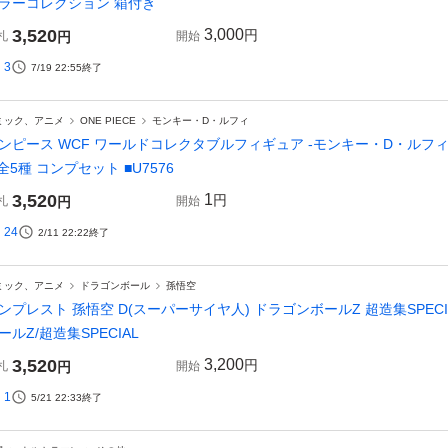
ラーコレクション 箱付き
3,520
3,000
円
札
円
開始
3
7/19 22:55
終了
ミック、アニメ
ONE PIECE
モンキー・D・ルフィ
ンピース WCF ワールドコレクタブルフィギュア -モンキー・D・ルフィ ギア
. 全5種 コンプセット ■U7576
3,520
1
円
札
円
開始
24
2/11 22:22
終了
ミック、アニメ
ドラゴンボール
孫悟空
ンプレスト 孫悟空 D(スーパーサイヤ人) ドラゴンボールZ 超造集SPECIAL -O
ールZ/超造集SPECIAL
3,520
3,200
円
札
円
開始
1
5/21 22:33
終了