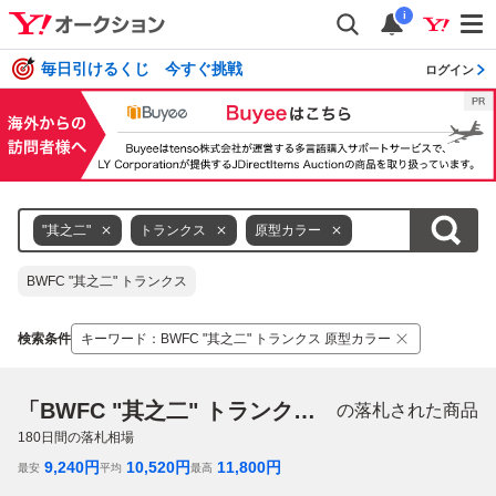
i
毎日引けるくじ 今すぐ挑戦
ログイン
"其之二"
トランクス
原型カラー
BWFC "其之二" トランクス
検索条件
キーワード
：
BWFC "其之二" トランクス 原型カラー
「BWFC "其之二" トランクス 原型カラー」
の落札された商品
180
日間の落札相場
9,240
円
10,520
円
11,800
円
最安
平均
最高