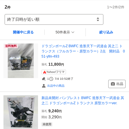
2
1
〜
2
件/
2
件
件
終了日時が近い順
開催中に戻る
50件表示
絞り込み
ドラゴンボールZ BWFC 造形天下一武道会 其之二 ト
送料無料
ランクス（フルカラー・原型カラー）2点 開封品 0
51-yfm-493
11,800
落札
円
Yahoo!フリマ
1
7/4 10:52
終了
出品
出品中の商品
新品未開封 バンプレスト BWFC 造形天下一武道会 其
之二 ドラゴンボールZ トランクス 原型カラーver.
9,240
落札
円
3,290
開始
円
未使用