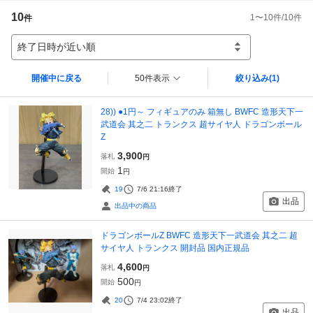
10
1
〜
10
件/
10
件
件
終了日時が近い順
開催中に戻る
50件表示
絞り込み
(1)
28)) ●1円～ フィギュアのみ 箱無し BWFC 造形天下一
武道会 其之二 トランクス 超サイヤ人 ドラゴンボール
Z
3,900
落札
円
1
開始
円
19
7/6 21:16
終了
出品
出品中の商品
ドラゴンボールZ BWFC 造形天下一武道会 其之二 超
サイヤ人 トランクス 開封品 国内正規品
4,600
落札
円
500
開始
円
20
7/4 23:02
終了
出品