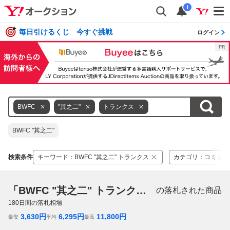
i
毎日引けるくじ 今すぐ挑戦
ログイン
BWFC
"其之二"
トランクス
BWFC "其之二"
検索条件
キーワード
：
BWFC "其之二" トランクス
カテゴリ
：
コミック
「BWFC "其之二" トランクス」
の落札された商品
180
日間の落札相場
3,630
円
6,295
円
11,800
円
最安
平均
最高