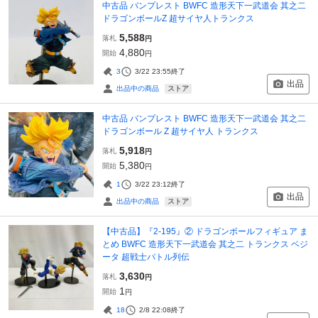
中古品 バンプレスト BWFC 造形天下一武道会 其之二
ドラゴンボールZ 超サイヤ人トランクス
5,588
落札
円
4,880
開始
円
3
3/22 23:55
終了
出品
ストア
出品中の商品
中古品 バンプレスト BWFC 造形天下一武道会 其之二
ドラゴンボール Z 超サイヤ人 トランクス
5,918
落札
円
5,380
開始
円
1
3/22 23:12
終了
出品
ストア
出品中の商品
【中古品】『2-195』② ドラゴンボールフィギュア ま
とめ BWFC 造形天下一武道会 其之二 トランクス ベジ
ータ 超戦士バトル列伝
3,630
落札
円
1
開始
円
18
2/8 22:08
終了