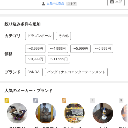
出品
ストア
出品中の商品
絞り込み条件を追加
カテゴリ
ドラゴンボール
その他
〜3,999円
〜4,999円
〜5,999円
〜6,999円
価格
〜9,999円
〜11,999円
ブランド
BANDAI
バンダイナムコエンターテインメント
人気のメーカー・ブランド
1
2
3
4
5