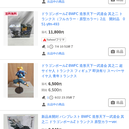
出品中の商品
ドラゴンボールZ BWFC 造形天下一武道会 其之二 ト
送料無料
ランクス（フルカラー・原型カラー）2点 開封品 0
51-yfm-493
11,800
落札
円
Yahoo!フリマ
1
7/4 10:52
終了
出品
出品中の商品
ドラゴンボールZ BWFC 造形天下一武道会 其之二 超
サイヤ人 トランクス フィギュア 即決有り スーパーサ
イヤ人 青年トランクス
6,500
落札
円
6,500
開始
円
1
6/22 23:35
終了
出品
出品中の商品
新品未開封 バンプレスト BWFC 造形天下一武道会 其
之二 ドラゴンボールZ トランクス 原型カラーver.