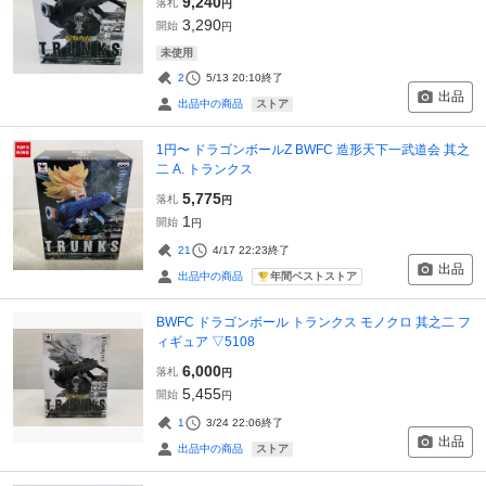
9,240
落札
円
3,290
開始
円
未使用
2
5/13 20:10
終了
出品
ストア
出品中の商品
1円〜 ドラゴンボールZ BWFC 造形天下一武道会 其之
二 A. トランクス
5,775
落札
円
1
開始
円
21
4/17 22:23
終了
出品
年間ベストストア
出品中の商品
BWFC ドラゴンボール トランクス モノクロ 其之二 フ
ィギュア ▽5108
6,000
落札
円
5,455
開始
円
1
3/24 22:06
終了
出品
ストア
出品中の商品