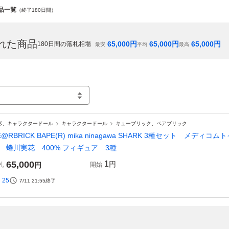
商品一覧
（終了180日間）
れた商品
65,000
円
65,000
円
65,000
円
180
日間の落札相場
最安
平均
最高
形、キャラクタードール
キャラクタードール
キューブリック、ベアブリック
E@RBRICK BAPE(R) mika ninagawa SHARK 3種セット 
 蜷川実花 400% フィギュア 3種
65,000
1
円
札
円
開始
25
7/11 21:55
終了