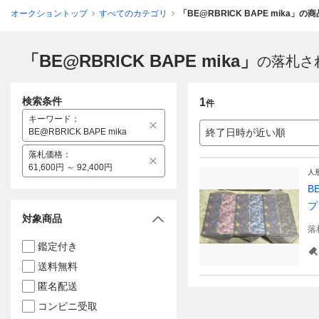
オークショントップ
すべてのカテゴリ
「BE@RBRICK BAPE mika」の
「BE@RBRICK BAPE mika」
の落札さ
検索条件
1
件
キーワード
：
BE@RBRICK BAPE mika
終了日時が近い順
落札価格
：
61,600円 ～ 92,400円
人
B
プ
対象商品
落
鑑定付き
送料無料
匿名配送
コンビニ受取