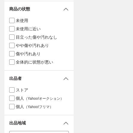
商品の状態
未使用
未使用に近い
目立った傷や汚れなし
やや傷や汚れあり
傷や汚れあり
全体的に状態が悪い
出品者
ストア
個人
（Yahoo!オークション）
個人
（Yahoo!フリマ）
出品地域