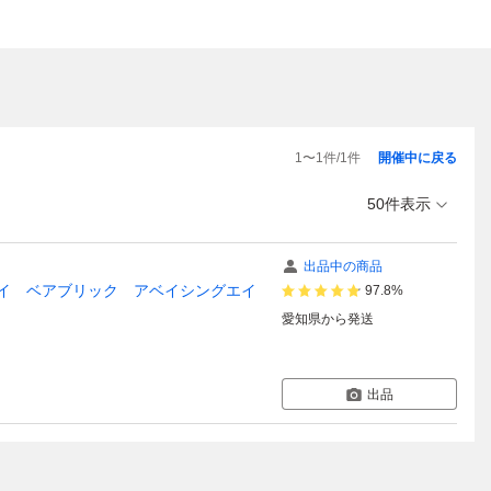
1
〜
1
件/
1
件
開催中に戻る
50件表示
出品中の商品
メディコムトイ ベアブリック アベイシングエイ
97.8%
愛知県
から発送
出品