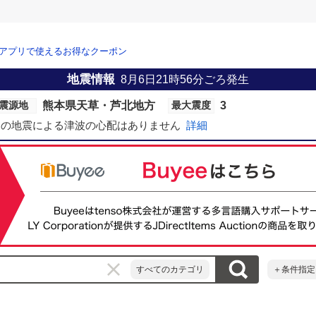
アプリで使えるお得なクーポン
地震情報
8月6日21時56分
ごろ発生
熊本県天草・芦北地方
3
震源地
最大震度
この地震による津波の心配はありません
詳細
すべてのカテゴリ
＋条件指定