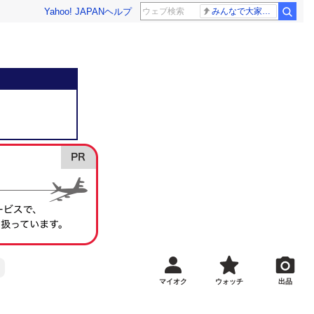
Yahoo! JAPAN
ヘルプ
みんなで大家さん 2881億円
マイオク
ウォッチ
出品