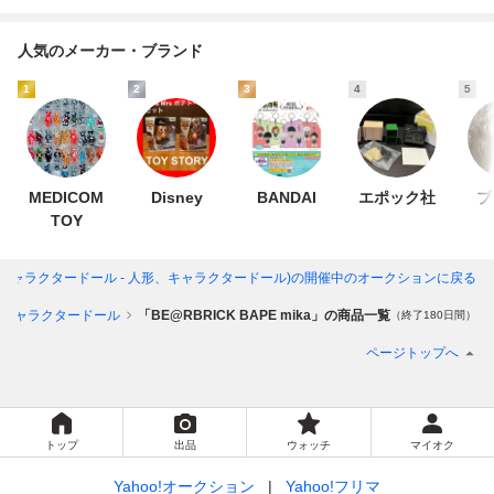
人気のメーカー・ブランド
1
2
3
4
5
MEDICOM
Disney
BANDAI
エポック社
ブ
TOY
ka」(キャラクタードール - 人形、キャラクタードール)
の開催中のオークションに戻る
キャラクタードール
「BE@RBRICK BAPE mika」の商品一覧
（終了180日間）
ページトップへ
トップ
出品
ウォッチ
マイオク
Yahoo!オークション
Yahoo!フリマ