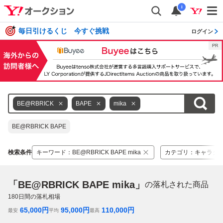
i
毎日引けるくじ 今すぐ挑戦
ログイン
BE@RBRICK
BAPE
mika
BE@RBRICK BAPE
検索条件
キーワード
：
BE@RBRICK BAPE mika
カテゴリ
：
キャラク
「BE@RBRICK BAPE mika」
の落札された商品
180
日間の落札相場
65,000
円
95,000
円
110,000
円
最安
平均
最高