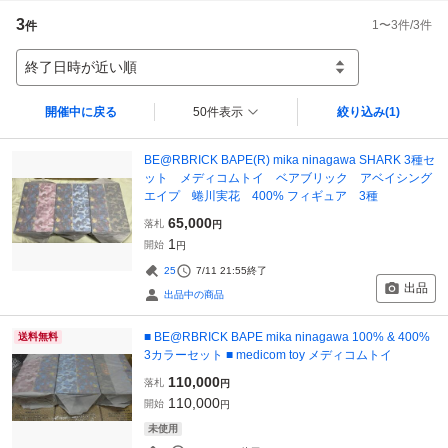
3
1
〜
3
件/
3
件
件
終了日時が近い順
開催中に戻る
50件表示
絞り込み
(1)
BE@RBRICK BAPE(R) mika ninagawa SHARK 3種セ
ット メディコムトイ ベアブリック アベイシング
エイプ 蜷川実花 400% フィギュア 3種
65,000
落札
円
1
開始
円
25
7/11 21:55
終了
出品
出品中の商品
■ BE@RBRICK BAPE mika ninagawa 100% & 400%
送料無料
3カラーセット ■ medicom toy メディコムトイ
110,000
落札
円
110,000
開始
円
未使用