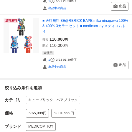
1
5/21 20:50
終了
出品
出品中の商品
■ 送料無料 BE@RBRICK BAPE mika ninagawa 100%
送料無料
& 400% 3カラーセット ■ medicom toy メディコムト
イ
110,000
落札
円
110,000
開始
円
未使用
1
3/23 01:49
終了
出品
出品中の商品
絞り込み条件を追加
カテゴリ
キューブリック、ベアブリック
価格
〜65,999円
〜110,999円
ブランド
MEDICOM TOY