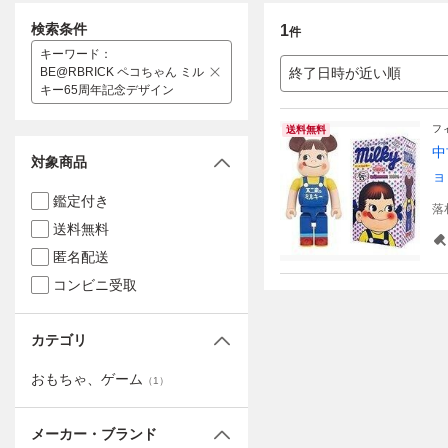
検索条件
1
件
キーワード
：
BE@RBRICK ペコちゃん ミル
終了日時が近い順
キー65周年記念デザイン
フ
送料無料
中
対象商品
ョ
鑑定付き
落
送料無料
匿名配送
コンビニ受取
カテゴリ
おもちゃ、ゲーム
（
1
）
メーカー・ブランド