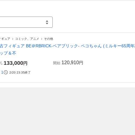
ィギュア
コミック、アニメ
その他
古フィギュア BE＠RBRICK-ベアブリック- ペコちゃん (ミルキー65周
ップ＆不
133,000
120,910
円
札
円
開始
1
2/20 23:35
終了