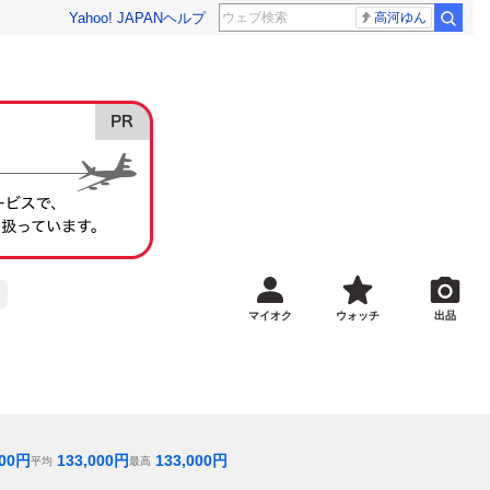
Yahoo! JAPAN
ヘルプ
高河ゆん
マイオク
ウォッチ
出品
00
円
133,000
円
133,000
円
平均
最高