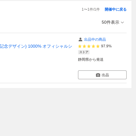
1
〜
1
件/
1
件
開催中に戻る
50件表示
出品中の商品
年記念デザイン) 1000% オフィシャルシ
97.9%
ストア
静岡県
から発送
出品