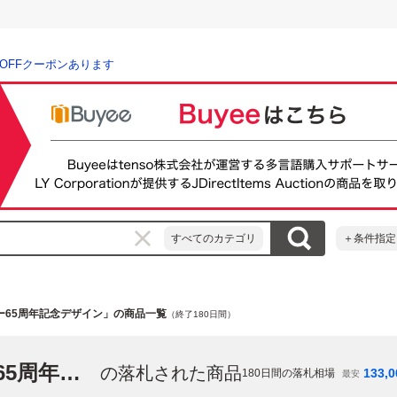
％OFFクーポンあります
すべてのカテゴリ
＋条件指定
ルキー65周年記念デザイン」の商品一覧
（終了180日間）
「BE@RBRICK ペコちゃん ミルキー65周年記念デザイン」
の落札された商品
133,0
180
日間の落札相場
最安