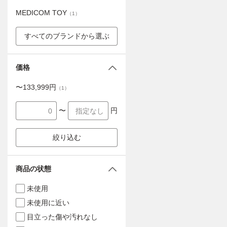
MEDICOM TOY
（
1
）
すべてのブランドから選ぶ
価格
〜
133,999
円
（
1
）
〜
円
絞り込む
商品の状態
未使用
未使用に近い
目立った傷や汚れなし