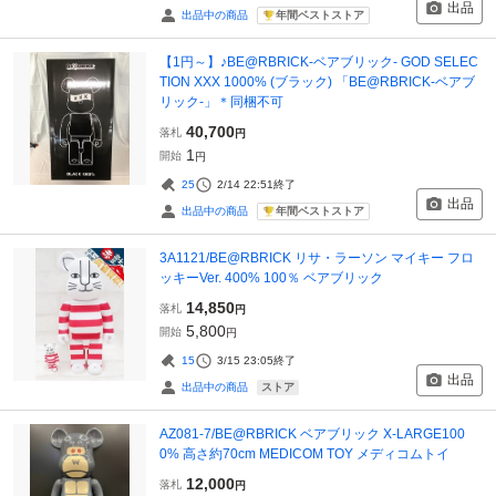
出品
年間ベストストア
出品中の商品
【1円～】♪BE@RBRICK-ベアブリック- GOD SELEC
TION XXX 1000% (ブラック) 「BE@RBRICK-ベアブ
リック-」＊同梱不可
40,700
落札
円
1
開始
円
25
2/14 22:51
終了
出品
年間ベストストア
出品中の商品
3A1121/BE@RBRICK リサ・ラーソン マイキー フロ
ッキーVer. 400% 100％ ベアブリック
14,850
落札
円
5,800
開始
円
15
3/15 23:05
終了
出品
ストア
出品中の商品
AZ081-7/BE@RBRICK ベアブリック X-LARGE100
0% 高さ約70cm MEDICOM TOY メディコムトイ
12,000
落札
円