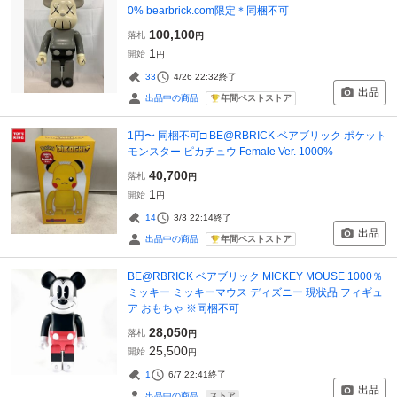
0% bearbrick.com限定＊同梱不可
100,100
落札
円
1
開始
円
33
4/26 22:32
終了
出品
年間ベストストア
出品中の商品
1円〜 同梱不可□ BE@RBRICK ベアブリック ポケット
モンスター ピカチュウ Female Ver. 1000%
40,700
落札
円
1
開始
円
14
3/3 22:14
終了
出品
年間ベストストア
出品中の商品
BE@RBRICK ベアブリック MICKEY MOUSE 1000％
ミッキー ミッキーマウス ディズニー 現状品 フィギュ
ア おもちゃ ※同梱不可
28,050
落札
円
25,500
開始
円
1
6/7 22:41
終了
出品
ストア
出品中の商品