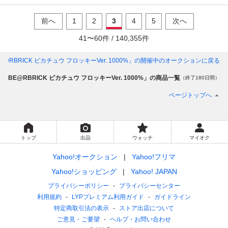
前へ
1
2
3
4
5
次へ
41
〜
60
件 /
140,355
件
E@RBRICK ピカチュウ フロッキーVer. 1000%」
の開催中のオークションに戻る
「BE@RBRICK ピカチュウ フロッキーVer. 1000%」の商品一覧
（終了180日間）
ページトップへ
トップ
出品
ウォッチ
マイオク
Yahoo!オークション
Yahoo!フリマ
Yahoo!ショッピング
Yahoo! JAPAN
プライバシーポリシー
プライバシーセンター
利用規約
LYPプレミアム利用ガイド
ガイドライン
特定商取引法の表示
ストア出店について
ご意見・ご要望
ヘルプ・お問い合わせ