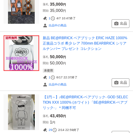
35,000
落札
円
35,000
開始
円
1
4/7 10:47
終了
出品
出品中の商品
新品 BE@RBRICK ベアブリック ERIC HAZE 1000%
送料無料
正規品コラボ 希少 レア 700mm BEARBRICK シリア
ルナンバー プレゼント コレクション
50,000
落札
円
50,000
開始
円
未使用
1
6/17 22:37
終了
出品
出品中の商品
【1円～】♪BE@RBRICK-ベアブリック- GOD SELEC
TION XXX 1000% (ホワイト) 「BE@RBRICK-ベアブ
リック-」＊同梱不可
43,450
落札
円
1
開始
円
29
2/14 22:59
終了