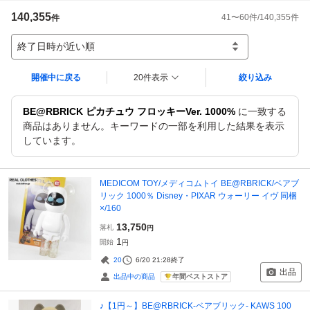
140,355
41
〜
60
件/
140,355
件
件
終了日時が近い順
開催中に戻る
20件表示
絞り込み
BE@RBRICK ピカチュウ フロッキーVer. 1000%
に一致する
商品はありません。キーワードの一部を利用した結果を表示
しています。
MEDICOM TOY/メディコムトイ BE@RBRICK/ベアブ
リック 1000％ Disney・PIXAR ウォーリー イヴ 同梱
×/160
13,750
落札
円
1
開始
円
20
6/20 21:28
終了
出品
年間ベストストア
出品中の商品
♪【1円～】BE@RBRICK-ベアブリック- KAWS 100