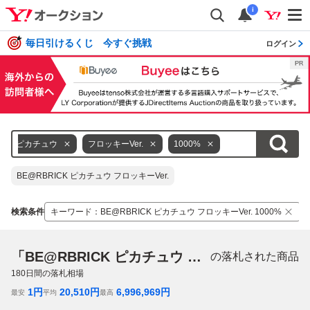
i
毎日引けるくじ 今すぐ挑戦
ログイン
ピカチュウ
フロッキーVer.
1000%
BE@RBRICK ピカチュウ フロッキーVer.
検索条件
キーワード
：
BE@RBRICK ピカチュウ フロッキーVer. 1000%
「BE@RBRICK ピカチュウ フロッキーVer. 1000%」
の落札された商品
180
日間の落札相場
1
円
20,510
円
6,996,969
円
最安
平均
最高