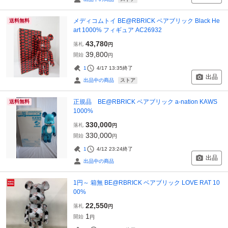
メディコムトイ BE@RBRICK ベアブリック Black He
送料無料
art 1000% フィギュア AC26932
43,780
落札
円
39,800
開始
円
1
4/17 13:35
終了
出品
ストア
出品中の商品
正規品 BE@RBRICK ベアブリック a-nation KAWS
送料無料
1000%
330,000
落札
円
330,000
開始
円
1
4/12 23:24
終了
出品
出品中の商品
1円～ 箱無 BE@RBRICK ベアブリック LOVE RAT 10
00%
22,550
落札
円
1
開始
円