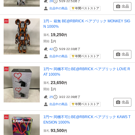
28
5/29 22:52
終了
出品
年間ベストストア
出品中の商品
1円～ 箱無 BE@RBRICK ベアブリック MONKEY SIG
N 1000%
19,250
落札
円
1
開始
円
42
5/29 22:33
終了
出品
年間ベストストア
出品中の商品
1円〜 同梱不可□ BE@RBRICK ベアブリック LOVE R
AT 1000%
23,650
落札
円
1
開始
円
25
3/22 22:39
終了
出品
年間ベストストア
出品中の商品
1円〜 同梱不可□ BE@RBRICK ベアブリック KAWS T
ENSION 1000%
93,500
落札
円