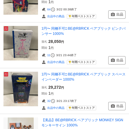
1
開始
円
64
3/22 00:38
終了
出品
年間ベストストア
出品中の商品
1円〜 同梱不可□ BE@RBRICK ベアブリック ピンクパ
ンサー 1000%
28,050
落札
円
1
開始
円
11
3/21 23:44
終了
出品
年間ベストストア
出品中の商品
1円〜 同梱不可□ BE@RBRICK ベアブリック スペース
インベーダー 1000%
29,272
落札
円
1
開始
円
32
3/21 23:17
終了
出品
年間ベストストア
出品中の商品
【美品】BE@RBRICK ベアブリック MONKEY SIGN
モンキーサイン 1000%