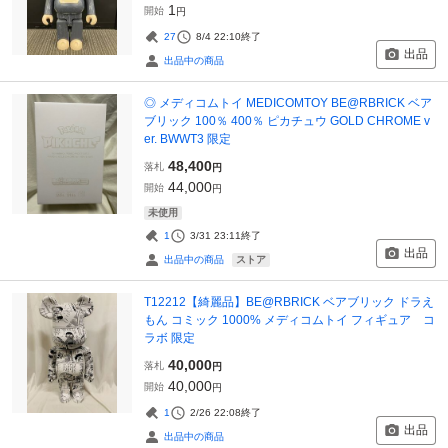
1
開始
円
27
8/4 22:10
終了
出品
出品中の商品
◎ メディコムトイ MEDICOMTOY BE@RBRICK ベア
ブリック 100％ 400％ ピカチュウ GOLD CHROME v
er. BWWT3 限定
48,400
落札
円
44,000
開始
円
未使用
1
3/31 23:11
終了
出品
ストア
出品中の商品
T12212【綺麗品】BE@RBRICK ベアブリック ドラえ
もん コミック 1000% メディコムトイ フィギュア コ
ラボ 限定
40,000
落札
円
40,000
開始
円
1
2/26 22:08
終了
出品
出品中の商品