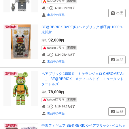
未使用
Yahoo!フリマ
1
4/10 01:06
終了
出品
出品中の商品
BE@RBRICK BAPE(R) ベアブリック 獅子舞 1000％
送料無料
未開封
92,000
落札
円
未使用
Yahoo!フリマ
1
3/24 05:44
終了
出品
出品中の商品
ベアブリック 1000％ ミケランジェロ CHROME Ver.
送料無料
_ BE@RBRICK メディコムトイ ミュータント
タートルズ
78,000
落札
円
未使用
Yahoo!フリマ
1
3/19 18:27
終了
出品
出品中の商品
中古フィギュア BE＠RBRICK-ベアブリック- ペコちゃ
送料無料