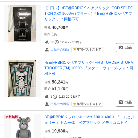
【1円～】♪BE@RBRICK-ベアブリック- GOD SELEC
TION XXX 1000% (ブラック) 「BE@RBRICK-ベアブ
リック-」＊同梱不可
40,700
落札
円
1
開始
円
25
2/14 22:51
終了
出品
年間ベストストア
出品中の商品
♪BE@RBRICK-ベアブリック- FIRST ORDER STORM
TROOPER(TM) 1000% 「スター・ウォーズ/フォ＊同
梱不可
56,241
落札
円
51,129
開始
円
1
5/23 22:58
終了
出品
年間ベストストア
出品中の商品
BE@RBRICK フロッキーVer. 100％ 400％ 『トムとジ
送料無料
ェリー 』トム一体 ベアブリック メディコムトイ
19,980
落札
円