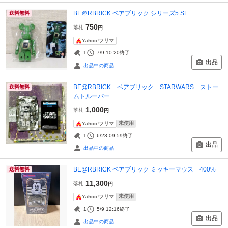
BE＠RBRICK ベアブリック シリーズ5 SF
送料無料
750
落札
円
Yahoo!フリマ
1
7/9 10:20
終了
出品
出品中の商品
BE@RBRICK ベアブリック STARWARS ストー
送料無料
ムトルーパー
1,000
落札
円
未使用
Yahoo!フリマ
1
6/23 09:59
終了
出品
出品中の商品
BE@RBRICK ベアブリック ミッキーマウス 400%
送料無料
11,300
落札
円
未使用
Yahoo!フリマ
1
5/9 12:16
終了
出品
出品中の商品