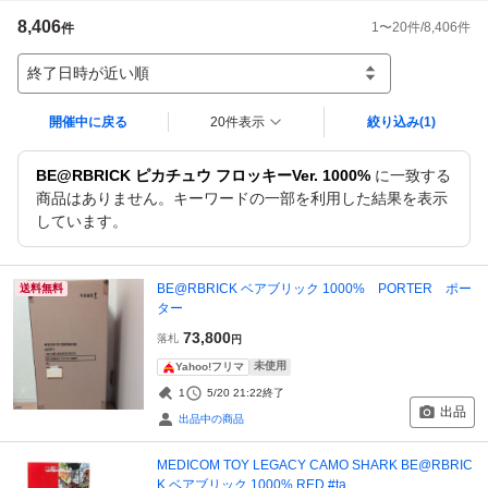
8,406
1
〜
20
件/
8,406
件
件
終了日時が近い順
開催中に戻る
20件表示
絞り込み
(1)
BE@RBRICK ピカチュウ フロッキーVer. 1000%
に一致する
商品はありません。キーワードの一部を利用した結果を表示
しています。
BE@RBRICK ベアブリック 1000% PORTER ポー
送料無料
ター
73,800
落札
円
未使用
Yahoo!フリマ
1
5/20 21:22
終了
出品
出品中の商品
MEDICOM TOY LEGACY CAMO SHARK BE@RBRIC
K ベアブリック 1000% RED #ta