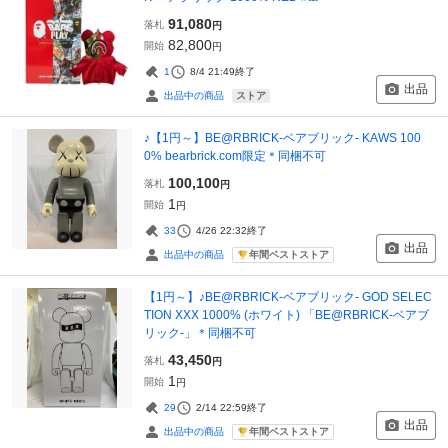
91,080
落札
円
82,800
開始
円
1
8/4 21:49
終了
出品
ストア
出品中の商品
♪【1円～】BE@RBRICK-ベアブリック- KAWS 100
0% bearbrick.com限定＊同梱不可
100,100
落札
円
1
開始
円
33
4/26 22:32
終了
出品
年間ベストストア
出品中の商品
【1円～】♪BE@RBRICK-ベアブリック- GOD SELEC
TION XXX 1000% (ホワイト) 「BE@RBRICK-ベアブ
リック-」＊同梱不可
43,450
落札
円
1
開始
円
29
2/14 22:59
終了
出品
年間ベストストア
出品中の商品