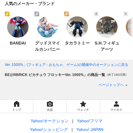
人気のメーカー・ブランド
1
2
3
4
5
BANDAI
グッドスマイ
タカラトミー
S.H.フィギュ
ルカンパニー
アーツ
ーVer. 1000%」(フィギュア - おもちゃ、ゲーム)
の開催中のオークションに戻る
「BE@RBRICK ピカチュウ フロッキーVer. 1000%」の商品一覧
（終了180日間）
ページトップへ
トップ
出品
ウォッチ
マイオク
Yahoo!オークション
Yahoo!フリマ
Yahoo!ショッピング
Yahoo! JAPAN