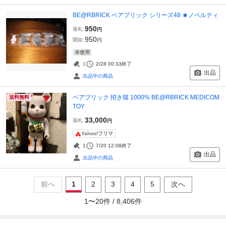
BE@RBRICK ベアブリック シリーズ48 ★ノベルティ
950
落札
円
950
開始
円
未使用
1
2/28 00:33
終了
出品
出品中の商品
ベアブリック 招き猫 1000% BE@RBRICK MEDICOM
送料無料
TOY
33,000
落札
円
Yahoo!フリマ
1
7/20 12:08
終了
出品
出品中の商品
前へ
1
2
3
4
5
次へ
1
〜
20
件 /
8,406
件