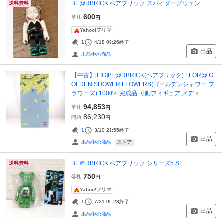
BE@RBRICK ベアブリック スパイダーグウェン
送料無料
600
落札
円
Yahoo!フリマ
1
4/18 09:26
終了
出品
出品中の商品
【中古】[FIG]BE@RBRICK(ベアブリック) FLOR@ G
OLDEN SHOWER FLOWERS(ゴールデンシャワー フ
ラワーズ) 1000% 完成品 可動フィギュア メディ
94,853
落札
円
86,230
開始
円
1
3/10 21:55
終了
出品
ストア
出品中の商品
BE＠RBRICK ベアブリック シリーズ5 SF
送料無料
750
落札
円
Yahoo!フリマ
1
7/21 09:28
終了
出品
出品中の商品