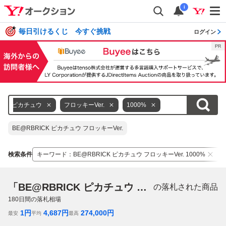
i
毎日引けるくじ 今すぐ挑戦
ログイン
ピカチュウ
フロッキーVer.
1000%
BE@RBRICK ピカチュウ フロッキーVer.
検索条件
キーワード
：
BE@RBRICK ピカチュウ フロッキーVer. 1000%
「BE@RBRICK ピカチュウ フロッキーVer. 1000%」
の落札された商品
180
日間の落札相場
1
円
4,687
円
274,000
円
最安
平均
最高