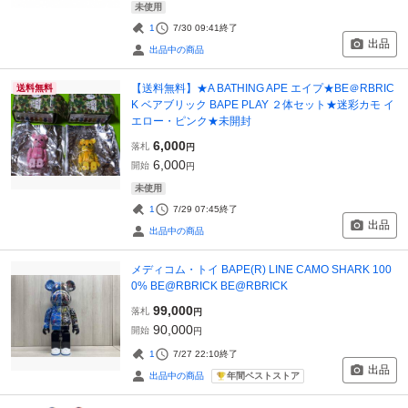
未使用
1
7/30 09:41
終了
出品
出品中の商品
【送料無料】★A BATHING APE エイプ★BE＠RBRIC
送料無料
K ベアブリック BAPE PLAY ２体セット★迷彩カモ イ
エロー・ピンク★未開封
6,000
落札
円
6,000
開始
円
未使用
1
7/29 07:45
終了
出品
出品中の商品
メディコム・トイ BAPE(R) LINE CAMO SHARK 100
0% BE@RBRICK BE@RBRICK
99,000
落札
円
90,000
開始
円
1
7/27 22:10
終了
出品
年間ベストストア
出品中の商品