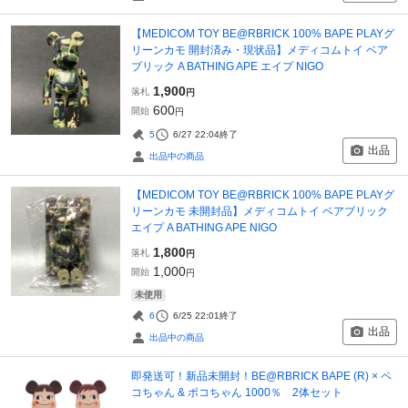
【MEDICOM TOY BE@RBRICK 100% BAPE PLAYグ
リーンカモ 開封済み・現状品】メディコムトイ ベア
ブリック A BATHING APE エイプ NIGO
1,900
落札
円
600
開始
円
5
6/27 22:04
終了
出品
出品中の商品
【MEDICOM TOY BE@RBRICK 100% BAPE PLAYグ
リーンカモ 未開封品】メディコムトイ ベアブリック
エイプ A BATHING APE NIGO
1,800
落札
円
1,000
開始
円
未使用
6
6/25 22:01
終了
出品
出品中の商品
即発送可！新品未開封！BE@RBRICK BAPE (R) × ペ
コちゃん & ポコちゃん 1000％ 2体セット