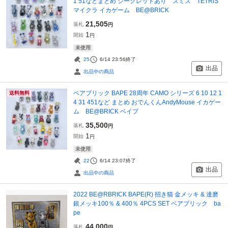
1 51などまとめ シークレットあり スミス TETRiS
マイクラ イカゲーム BE@BRICK
21,505
落札
円
1
開始
円
未使用
25
6/14 23:56
終了
出品
出品中の商品
ベアブリック BAPE 28周年 CAMO シリーズ 6 10 12 1
送料無料
4 31 451など まとめ おでんくんAndyMouse イカゲー
ム BE@BRICK ベイプ
35,500
落札
円
1
開始
円
未使用
22
6/14 23:07
終了
出品
出品中の商品
2022 BE@RBRICK BAPE(R) 招き猫 金メッキ & 達磨
銀メッキ100％ & 400％ 4PCS SET ベアブリック ba
pe
44,000
落札
円