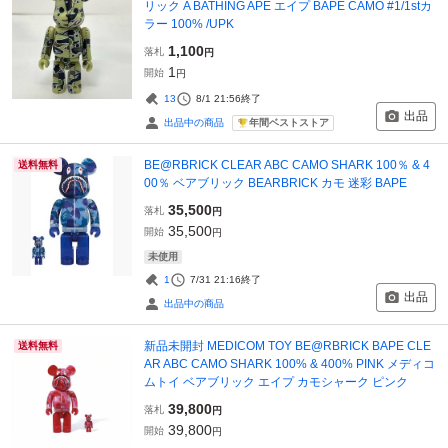
リック A BATHING APE エイプ BAPE CAMO #1/1stカ
ラー 100% /UPK
1,100
落札
円
1
開始
円
13
8/1 21:56
終了
出品
年間ベストストア
出品中の商品
BE@RBRICK CLEAR ABC CAMO SHARK 100％ & 4
送料無料
00％ ベアブリック BEARBRICK カモ 迷彩 BAPE
35,500
落札
円
35,500
開始
円
未使用
1
7/31 21:16
終了
出品
出品中の商品
新品未開封 MEDICOM TOY BE@RBRICK BAPE CLE
送料無料
AR ABC CAMO SHARK 100% & 400% PINK メディコ
ムトイ ベアブリック エイプ カモシャーク ピンク
39,800
落札
円
39,800
開始
円