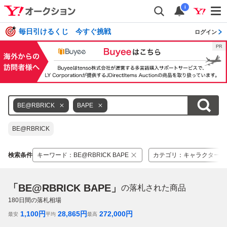
i
毎日引けるくじ 今すぐ挑戦
ログイン
BE@RBRICK
BAPE
BE@RBRICK
検索条件
キーワード
：
BE@RBRICK BAPE
カテゴリ
：
キャラクタード
「BE@RBRICK BAPE」
の落札された商品
180
日間の落札相場
1,100
円
28,865
円
272,000
円
最安
平均
最高