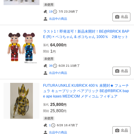
未使用
19
7/5 23:26
終了
出品
出品中の商品
ラスト1！即発送可！新品未開封！BE@RBRICK BAP
E (R) × ペコちゃん & ポコちゃん 1000％ 2体セット
64,000
落札
円
1
開始
円
未使用
36
6/28 21:10
終了
出品
出品中の商品
FUTURA UNKLE KUBRICK 400％ 未開封★ フューチ
ュラ キューブリック ベアブリック BE@RBRICK bap
e ape kaws MEDICOM メディコム フィギュア
25,800
落札
円
25,800
開始
円
未使用
1
6/28 16:47
終了
出品
出品中の商品