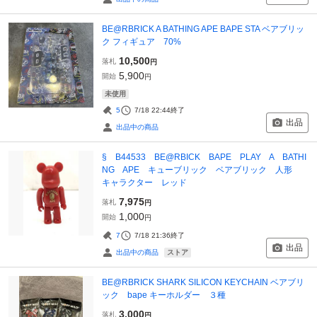
BE@RBRICK A BATHING APE BAPE STA ベアブリッ
ク フィギュア 70%
10,500
落札
円
5,900
開始
円
未使用
5
7/18 22:44
終了
出品
出品中の商品
§ B44533 BE@RBICK BAPE PLAY A BATHI
NG APE キューブリック ベアブリック 人形
キャラクター レッド
7,975
落札
円
1,000
開始
円
7
7/18 21:36
終了
出品
ストア
出品中の商品
BE@RBRICK SHARK SILICON KEYCHAIN ベアブリ
ック bape キーホルダー ３種
3,000
落札
円