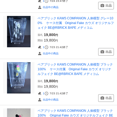
1
7/24 23:47
終了
出品
出品中の商品
ベアブリック KAWS COMPANION 人体模型 グレー10
0% ケース付属 Original Fake カウズ オリジナルフ
ェイク BE@RBRICK BAPE メディコム
19,800
落札
円
19,800
開始
円
1
7/23 21:42
終了
出品
出品中の商品
ベアブリック KAWS COMPANION 人体模型 ブラック
100% ケース付属 Original Fake カウズ オリジナ
ルフェイク BE@RBRICK BAPE メディコム
19,800
落札
円
19,800
開始
円
1
7/23 21:42
終了
出品
出品中の商品
ベアブリック KAWS COMPANION 人体模型 ブラック
100% Original Fake カウズ オリジナルフェイク BE