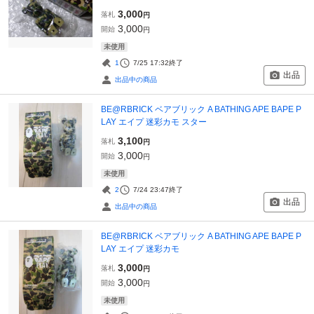
3,000
落札
円
3,000
開始
円
未使用
1
7/25 17:32
終了
出品
出品中の商品
BE@RBRICK ベアブリック A BATHING APE BAPE P
LAY エイプ 迷彩カモ スター
3,100
落札
円
3,000
開始
円
未使用
2
7/24 23:47
終了
出品
出品中の商品
BE@RBRICK ベアブリック A BATHING APE BAPE P
LAY エイプ 迷彩カモ
3,000
落札
円
3,000
開始
円
未使用