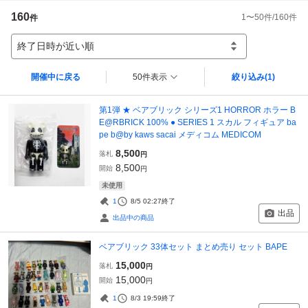
160
1
〜
50
件/
160
件
件
終了日時が近い順
開催中に戻る
50件表示
絞り込み
(1)
第1弾 ★ ベアブリック シリーズ1 HORROR ホラー B
E@RBRICK 100% ● SERIES 1 スカル フィギュア ba
pe b@by kaws sacai メディコム MEDICOM
8,500
落札
円
8,500
開始
円
未使用
1
8/5 02:27
終了
出品
出品中の商品
ベアブリック 33体セット まとめ売り セット BAPE
15,000
落札
円
15,000
開始
円
1
8/3 19:59
終了