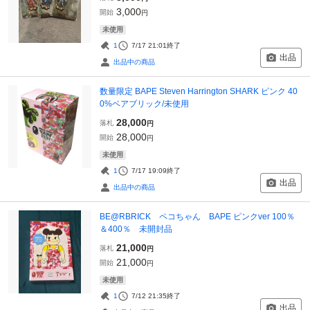
3,000
開始
円
未使用
1
7/17 21:01
終了
出品
出品中の商品
数量限定 BAPE Steven Harrington SHARK ピンク 40
0%ベアブリック/未使用
28,000
落札
円
28,000
開始
円
未使用
1
7/17 19:09
終了
出品
出品中の商品
BE@RBRICK ペコちゃん BAPE ピンクver 100％
＆400％ 未開封品
21,000
落札
円
21,000
開始
円
未使用
1
7/12 21:35
終了
出品