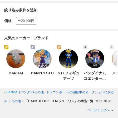
絞り込み条件を追加
価格
〜20,400円
人気のメーカー・ブランド
1
2
3
4
5
BANDAI
BANPRESTO
S.H.フィギュ
バンダイナム
メ
アーツ
コエンターテ
インメント
トワン」BANDAI | バンダイ(その他 - ドラゴンボール)
の開催中のオークションに戻る
ボール
その他
「BACK TO THE FILM ラストワン」の商品一覧
（終了180日間）
ページトップへ