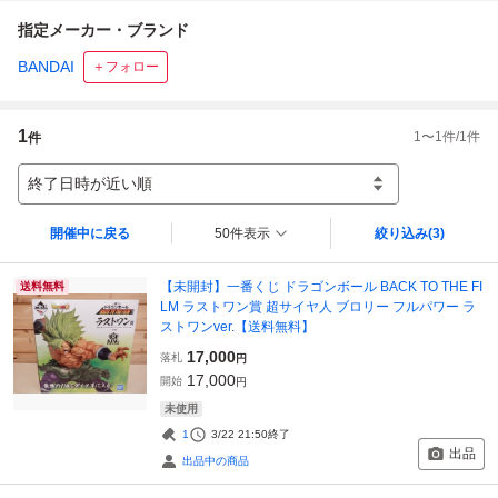
指定メーカー・ブランド
BANDAI
＋フォロー
1
1
〜
1
件/
1
件
件
終了日時が近い順
開催中に戻る
50件表示
絞り込み
(3)
【未開封】一番くじ ドラゴンボール BACK TO THE FI
送料無料
LM ラストワン賞 超サイヤ人 ブロリー フルパワー ラ
ストワンver.【送料無料】
17,000
落札
円
17,000
開始
円
未使用
1
3/22 21:50
終了
出品
出品中の商品