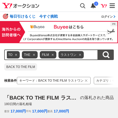
i
毎日引けるくじ 今すぐ挑戦
ログイン
TO
THE
FILM
ラストワン
BACK TO THE FILM
検索条件
キーワード
：
BACK TO THE FILM ラストワン
カテゴリ
：
そ
「BACK TO THE FILM ラストワン」
の落札された商品
180
日間の落札相場
17,000
円
17,000
円
17,000
円
最安
平均
最高