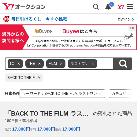
i
毎日引けるくじ 今すぐ挑戦
ログイン
TO
THE
FILM
ラストワン
BACK TO THE FILM
検索条件
キーワード
：
BACK TO THE FILM ラストワン
カテゴリ
：
そ
「BACK TO THE FILM ラストワン」
の落札された商品
180
日間の落札相場
17,000
円
17,000
円
17,000
円
最安
平均
最高