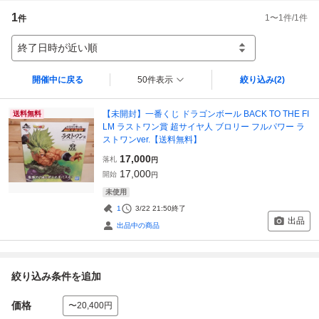
1
1
〜
1
件/
1
件
件
終了日時が近い順
開催中に戻る
50件表示
絞り込み
(2)
【未開封】一番くじ ドラゴンボール BACK TO THE FI
送料無料
LM ラストワン賞 超サイヤ人 ブロリー フルパワー ラ
ストワンver.【送料無料】
17,000
落札
円
17,000
開始
円
未使用
1
3/22 21:50
終了
出品
出品中の商品
絞り込み条件を追加
価格
〜20,400円