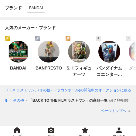
ブランド
BANDAI
人気のメーカー・ブランド
1
2
3
4
5
BANDAI
BANPRESTO
S.H.フィギュ
バンダイナム
メ
アーツ
コエンターテ
インメント
 THE FILM ラストワン」(その他 - ドラゴンボール)
の開催中のオークションに戻る
ボール
その他
「BACK TO THE FILM ラストワン」の商品一覧
（終了180日間）
ページトップへ