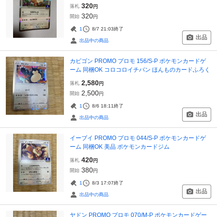
320
落札
円
320
開始
円
1
8/7 21:03
終了
出品
出品中の商品
カビゴン PROMO プロモ 156/S-P ポケモンカードゲ
ーム 同梱OK コロコロイチバン ほんものカードふろく
2,580
落札
円
2,500
開始
円
1
8/6 18:11
終了
出品
出品中の商品
イーブイ PROMO プロモ 044/S-P ポケモンカードゲ
ーム 同梱OK 美品 ポケモンカードジム
420
落札
円
380
開始
円
1
8/3 17:07
終了
出品
出品中の商品
ヤドン PROMO プロモ 070/M-P ポケモンカードゲー