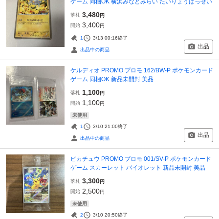
ゲーム 同梱OK 横浜みなとみらい たいりょうはっせい
3,480
落札
円
3,400
開始
円
1
3/13 00:16
終了
出品
出品中の商品
ケルディオ PROMO プロモ 162/BW-P ポケモンカード
ゲーム 同梱OK 新品未開封 美品
1,100
落札
円
1,100
開始
円
未使用
1
3/10 21:00
終了
出品
出品中の商品
ピカチュウ PROMO プロモ 001/SV-P ポケモンカード
ゲーム スカーレット バイオレット 新品未開封 美品
3,300
落札
円
2,500
開始
円
未使用
2
3/10 20:50
終了