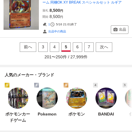
ーム 同梱OK XY BREAK スペシャルセット ルギア
8,500
落札
円
8,500
開始
円
1
5/16 21:01
終了
出品
出品中の商品
前へ
3
4
5
6
7
次へ
201
〜
250
件 /
27,999
件
人気のメーカー・ブランド
1
2
3
4
5
ポケモンカー
Pokemon
ポケモン
BANDAI
ドゲーム