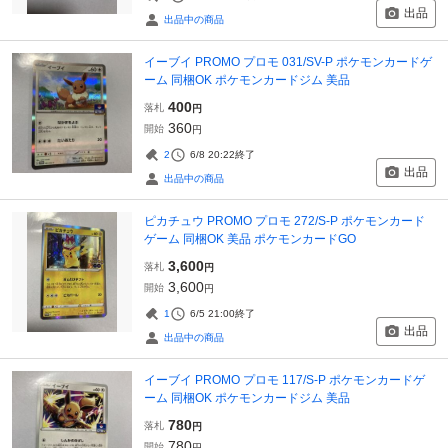
出品
出品中の商品
イーブイ PROMO プロモ 031/SV-P ポケモンカードゲ
ーム 同梱OK ポケモンカードジム 美品
400
落札
円
360
開始
円
2
6/8 20:22
終了
出品
出品中の商品
ピカチュウ PROMO プロモ 272/S-P ポケモンカード
ゲーム 同梱OK 美品 ポケモンカードGO
3,600
落札
円
3,600
開始
円
1
6/5 21:00
終了
出品
出品中の商品
イーブイ PROMO プロモ 117/S-P ポケモンカードゲ
ーム 同梱OK ポケモンカードジム 美品
780
落札
円
780
開始
円