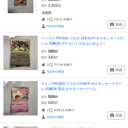
3,800
開始
円
未使用
1
7/8 17:34
終了
出品
出品中の商品
イーブイ PROMO プロモ 196/SV-P ポケモンカードゲ
ーム 同梱OK ポケカバトルをはじめよう！
380
落札
円
340
開始
円
2
7/7 04:55
終了
出品
出品中の商品
ヤドン PROMO プロモ 070/M-P ポケモンカードゲー
ム 同梱OK 美品 ポケモンカードジム
550
落札
円
540
開始
円
2
6/29 21:42
終了
出品
出品中の商品