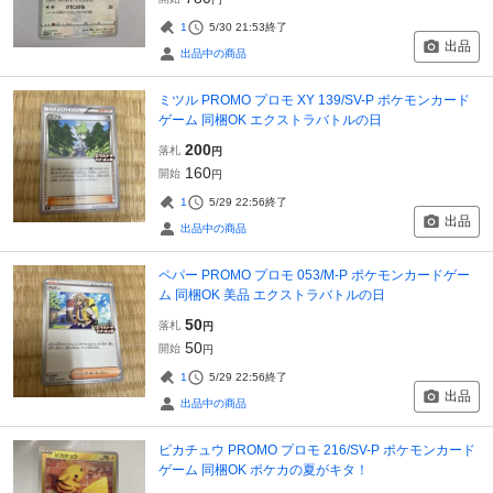
1
5/30 21:53
終了
出品
出品中の商品
ミツル PROMO プロモ XY 139/SV-P ポケモンカード
ゲーム 同梱OK エクストラバトルの日
200
落札
円
160
開始
円
1
5/29 22:56
終了
出品
出品中の商品
ペパー PROMO プロモ 053/M-P ポケモンカードゲー
ム 同梱OK 美品 エクストラバトルの日
50
落札
円
50
開始
円
1
5/29 22:56
終了
出品
出品中の商品
ピカチュウ PROMO プロモ 216/SV-P ポケモンカード
ゲーム 同梱OK ポケカの夏がキタ！