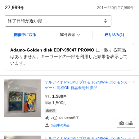
27,999
201
〜
250
件/
27,999
件
件
終了日時が近い順
開催中に戻る
50件表示
絞り込み
(1)
Adamo-Golden disk EOP-95047 PROMO
に一致する商品
はありません。キーワードの一部を利用した結果を表示して
います。
ケルディオ PROMO プロモ 162/BW-P ポケモンカード
ゲーム 同梱OK 新品未開封 美品
1,580
落札
円
1,500
開始
円
未使用
2
4/3 05:58
終了
出品
出品中の商品
ケルディオ PROMO プロモ 162/BW-P ポケモンカード