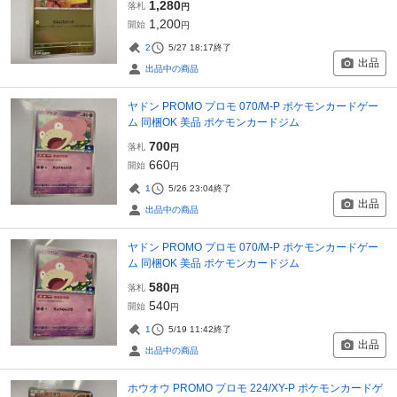
1,280
落札
円
1,200
開始
円
2
5/27 18:17
終了
出品
出品中の商品
ヤドン PROMO プロモ 070/M-P ポケモンカードゲー
ム 同梱OK 美品 ポケモンカードジム
700
落札
円
660
開始
円
1
5/26 23:04
終了
出品
出品中の商品
ヤドン PROMO プロモ 070/M-P ポケモンカードゲー
ム 同梱OK 美品 ポケモンカードジム
580
落札
円
540
開始
円
1
5/19 11:42
終了
出品
出品中の商品
ホウオウ PROMO プロモ 224/XY-P ポケモンカードゲ