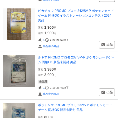
ピカチュウ PROMO プロモ 242/SV-P ポケモンカード
ゲーム 同梱OK イラストレーションコンテスト2024
美品
1,900
落札
円
1,900
開始
円
1
2/20 21:52
終了
出品
出品中の商品
ルギア PROMO プロモ 237/SM-P ポケモンカードゲー
ム 同梱OK 新品未開封 美品
3,980
落札
円
3,900
開始
円
未使用
1
2/19 23:45
終了
出品
出品中の商品
ポッチャマ PROMO プロモ 232/S-P ポケモンカード
ゲーム 同梱OK 新品未開封 美品
860
落札
円