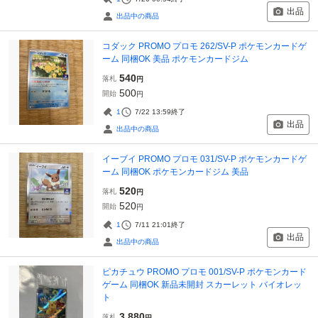
出品
出品中の商品
コダック PROMO プロモ 262/SV-P ポケモンカードゲ
ーム 同梱OK 美品 ポケモンカードジム
540
落札
円
500
開始
円
1
7/22 13:59
終了
出品
出品中の商品
イーブイ PROMO プロモ 031/SV-P ポケモンカードゲ
ーム 同梱OK ポケモンカードジム 美品
520
落札
円
520
開始
円
1
7/11 21:01
終了
出品
出品中の商品
ピカチュウ PROMO プロモ 001/SV-P ポケモンカード
ゲーム 同梱OK 新品未開封 スカーレット バイオレッ
ト
3,880
落札
円