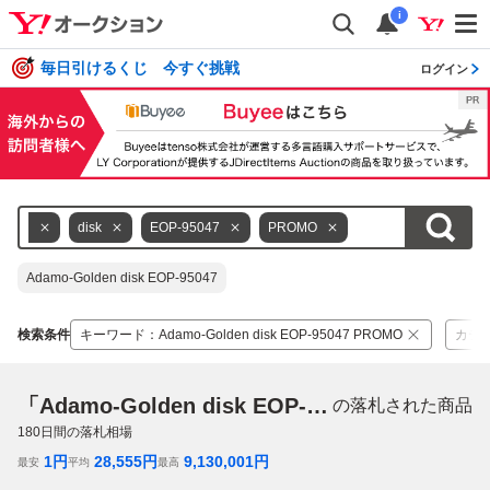
i
毎日引けるくじ 今すぐ挑戦
ログイン
lden
disk
EOP-95047
PROMO
Adamo-Golden disk EOP-95047
検索条件
キーワード
：
Adamo-Golden disk EOP-95047 PROMO
カテ
「Adamo-Golden disk EOP-95047 PROMO」
の落札された商品
180
日間の落札相場
1
円
28,555
円
9,130,001
円
最安
平均
最高