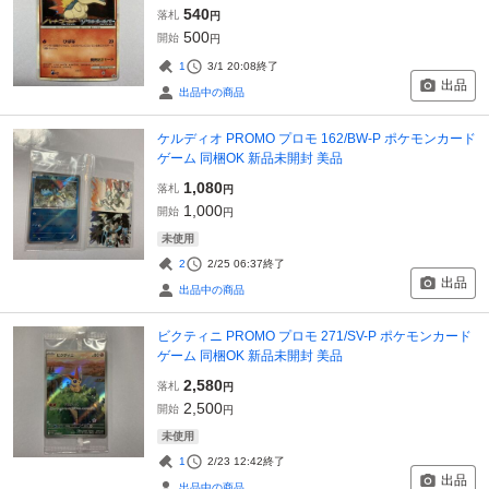
540
落札
円
500
開始
円
1
3/1 20:08
終了
出品
出品中の商品
ケルディオ PROMO プロモ 162/BW-P ポケモンカード
ゲーム 同梱OK 新品未開封 美品
1,080
落札
円
1,000
開始
円
未使用
2
2/25 06:37
終了
出品
出品中の商品
ビクティニ PROMO プロモ 271/SV-P ポケモンカード
ゲーム 同梱OK 新品未開封 美品
2,580
落札
円
2,500
開始
円
未使用
1
2/23 12:42
終了
出品
出品中の商品