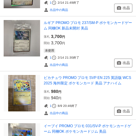
1
2/14 21:49
終了
出品
出品中の商品
ルギア PROMO プロモ 237/SM-P ポケモンカードゲー
ム 同梱OK 新品未開封 美品
3,700
落札
円
3,700
開始
円
未使用
1
2/14 21:30
終了
出品
出品中の商品
ピカチュウ PROMO プロモ SVP EN 225 英語版 WCS
2025 海外限定 ポケモンカード 美品 アナハイム
980
落札
円
940
開始
円
1
8/9 20:46
終了
出品
出品中の商品
イーブイ PROMO プロモ 031/SV-P ポケモンカードゲ
ーム 同梱OK ポケモンカードジム 美品