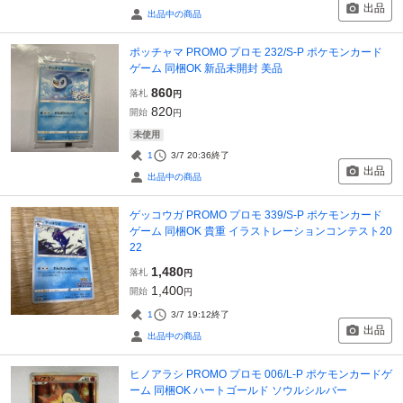
出品
出品中の商品
ポッチャマ PROMO プロモ 232/S-P ポケモンカード
ゲーム 同梱OK 新品未開封 美品
860
落札
円
820
開始
円
未使用
1
3/7 20:36
終了
出品
出品中の商品
ゲッコウガ PROMO プロモ 339/S-P ポケモンカード
ゲーム 同梱OK 貴重 イラストレーションコンテスト20
22
1,480
落札
円
1,400
開始
円
1
3/7 19:12
終了
出品
出品中の商品
ヒノアラシ PROMO プロモ 006/L-P ポケモンカードゲ
ーム 同梱OK ハートゴールド ソウルシルバー