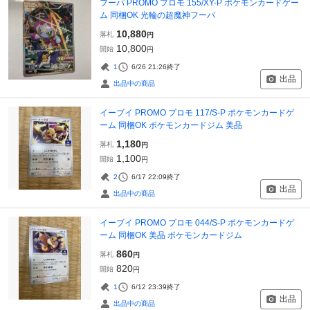
フーパ PROMO プロモ 155/XY-P ポケモンカードゲー
ム 同梱OK 光輪の超魔神フーパ
10,880
落札
円
10,800
開始
円
1
6/26 21:26
終了
出品
出品中の商品
イーブイ PROMO プロモ 117/S-P ポケモンカードゲ
ーム 同梱OK ポケモンカードジム 美品
1,180
落札
円
1,100
開始
円
2
6/17 22:09
終了
出品
出品中の商品
イーブイ PROMO プロモ 044/S-P ポケモンカードゲ
ーム 同梱OK 美品 ポケモンカードジム
860
落札
円
820
開始
円
1
6/12 23:39
終了
出品
出品中の商品