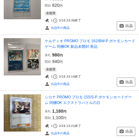
820
開始
円
未使用
1
2/19 23:39
終了
出品
出品中の商品
ケルディオ PROMO プロモ 162/BW-P ポケモンカード
ゲーム 同梱OK 新品未開封 美品
980
落札
円
940
開始
円
未使用
1
2/19 23:14
終了
出品
出品中の商品
シロナ PROMO プロモ 155/S-P ポケモンカードゲー
ム 同梱OK エクストラバトルの日
1,180
落札
円
1,100
開始
円
1
2/19 13:21
終了
出品
出品中の商品