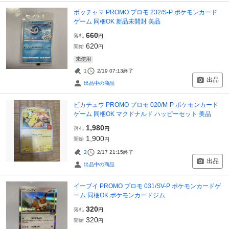
ポッチャマ PROMO プロモ 232/S-P ポケモンカード
ゲーム 同梱OK 新品未開封 美品
660
落札
円
620
開始
円
未使用
1
2/19 07:13
終了
出品
出品中の商品
ピカチュウ PROMO プロモ 020/M-P ポケモンカード
ゲーム 同梱OK マクドナルド ハッピーセット 美品
1,980
落札
円
1,900
開始
円
2
2/17 21:15
終了
出品
出品中の商品
イーブイ PROMO プロモ 031/SV-P ポケモンカードゲ
ーム 同梱OK ポケモンカードジム
320
落札
円
320
開始
円