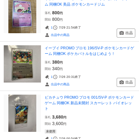
ム 同梱OK 美品 ポケモンカードジム
800
落札
円
800
開始
円
1
7/29 21:54
終了
出品
出品中の商品
イーブイ PROMO プロモ 196/SV-P ポケモンカードゲ
ーム 同梱OK ポケカバトルをはじめよう！
380
落札
円
340
開始
円
1
7/26 20:31
終了
出品
出品中の商品
ピカチュウ PROMO プロモ 001/SV-P ポケモンカード
ゲーム 同梱OK 新品未開封 スカーレット バイオレッ
ト
3,680
落札
円
3,600
開始
円
未使用
1
7/26 00:54
終了