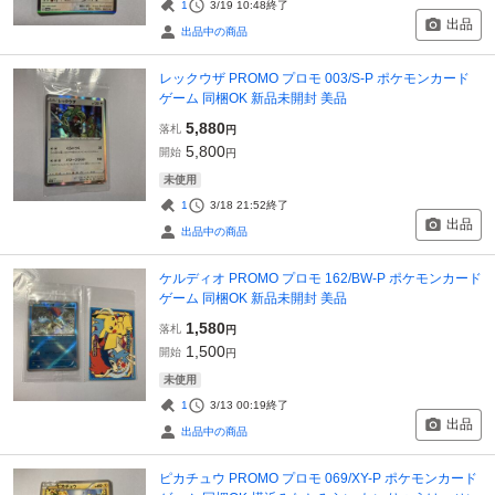
1
3/19 10:48
終了
出品
出品中の商品
レックウザ PROMO プロモ 003/S-P ポケモンカード
ゲーム 同梱OK 新品未開封 美品
5,880
落札
円
5,800
開始
円
未使用
1
3/18 21:52
終了
出品
出品中の商品
ケルディオ PROMO プロモ 162/BW-P ポケモンカード
ゲーム 同梱OK 新品未開封 美品
1,580
落札
円
1,500
開始
円
未使用
1
3/13 00:19
終了
出品
出品中の商品
ピカチュウ PROMO プロモ 069/XY-P ポケモンカード