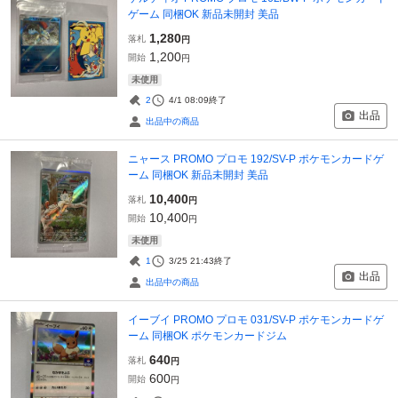
ゲーム 同梱OK 新品未開封 美品
1,280
落札
円
1,200
開始
円
未使用
2
4/1 08:09
終了
出品
出品中の商品
ニャース PROMO プロモ 192/SV-P ポケモンカードゲ
ーム 同梱OK 新品未開封 美品
10,400
落札
円
10,400
開始
円
未使用
1
3/25 21:43
終了
出品
出品中の商品
イーブイ PROMO プロモ 031/SV-P ポケモンカードゲ
ーム 同梱OK ポケモンカードジム
640
落札
円
600
開始
円