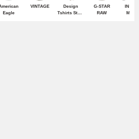
American
VINTAGE
Design
G-STAR
INDER
Eagle
Tshirts Store
RAW
MILL
graniph