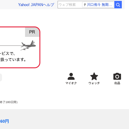
Yahoo! JAPAN
ヘルプ
川口侑斗 無期懲役
マイオク
ウォッチ
出品
終了180日間）
260
円