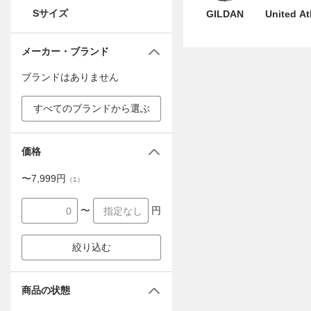
Sサイズ
GILDAN
United At
メーカー・ブランド
ブランドはありません
すべてのブランドから選ぶ
価格
〜
7,999
円
（
1
）
〜
円
絞り込む
商品の状態