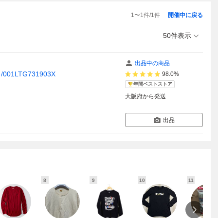
1
〜
1
件/
1
件
開催中に戻る
50件表示
出品中の商品
/001LTG731903X
98.0%
年間ベストストア
大阪府
から発送
出品
8
9
10
11