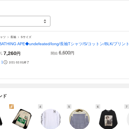
シャツ
長袖
Sサイズ
 BATHING APE◆undefeated/long/長袖Tシャツ/S/コットン/BLK/プリント
7,260
6,600
円
札
円
開始
1
2/21 02:01
終了
ンド
3
4
5
6
7