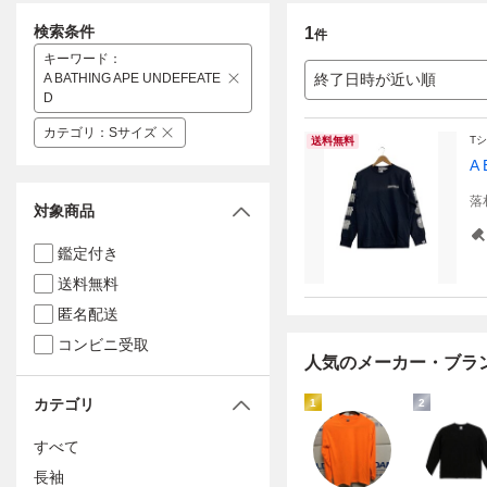
検索条件
1
件
キーワード
：
A BATHING APE UNDEFEATE
終了日時が近い順
D
カテゴリ
：
Sサイズ
T
送料無料
A
落
対象商品
鑑定付き
送料無料
匿名配送
コンビニ受取
人気のメーカー・ブラ
カテゴリ
1
2
すべて
長袖