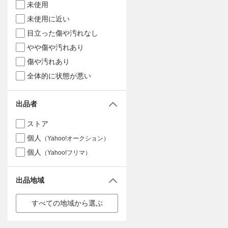
未使用
未使用に近い
目立った傷や汚れなし
やや傷や汚れあり
傷や汚れあり
全体的に状態が悪い
出品者
ストア
個人
（Yahoo!オークション）
個人
（Yahoo!フリマ）
出品地域
すべての地域から選ぶ