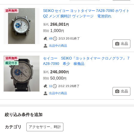
SEIKO セイコー ヨットタイマー 7A28-7090 ホワイト
送料無料
QZ メンズ 腕時計 ヴィンテージ 電池切れ
266,001
落札
円
1,000
開始
円
48
2/13 20:01
終了
出品
出品中の商品
セイコー SEIKO『ヨットタイマー クロノグラフ』 7
送料無料
鑑定付き
A28-7090 希少 稼働品
246,000
落札
円
50,000
開始
円
11
2/12 15:26
終了
出品
出品中の商品
絞り込み条件を追加
カテゴリ
アクセサリー、時計