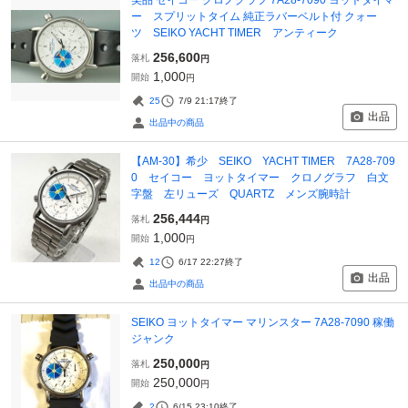
ー スプリットタイム 純正ラバーベルト付 クォー
ツ SEIKO YACHT TIMER アンティーク
256,600
落札
円
1,000
開始
円
25
7/9 21:17
終了
出品
出品中の商品
【AM-30】希少 SEIKO YACHT TIMER 7A28-709
0 セイコー ヨットタイマー クロノグラフ 白文
字盤 左リューズ QUARTZ メンズ腕時計
256,444
落札
円
1,000
開始
円
12
6/17 22:27
終了
出品
出品中の商品
SEIKO ヨットタイマー マリンスター 7A28-7090 稼働
ジャンク
250,000
落札
円
250,000
開始
円
2
6/15 23:10
終了