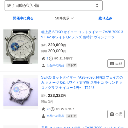
終了日時が近い順
開催中に戻る
50件表示
絞り込み
極上品 SEIKO セイコー ヨットタイマー 7A28-7090 3
51142 ホワイト QZ メンズ 腕時計 ヴィンテージ
220,000
落札
円
200,000
開始
円
1
8/5 21:29
終了
出品
ストア
出品中の商品
SEIKO ヨットタイマー 7A28-7090 腕時計フェイスの
み クオーツ QZ ホワイト文字盤 スモセコ ラウンド ク
ロノグラフ セイコー 1円~ T2248
223,322
落札
円
1
開始
円
26
8/2 22:57
終了
出品
ストア
出品中の商品
美品 セイコー クロノグラフ 7A28-7090 ヨットタイマ