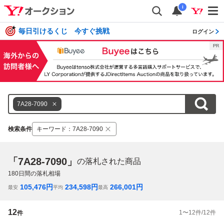
i
毎日引けるくじ 今すぐ挑戦
ログイン
7A28-7090
検索条件
キーワード
：
7A28-7090
「7A28-7090」
の落札された商品
180
日間の落札相場
105,476
円
234,598
円
266,001
円
最安
平均
最高
12
1
〜
12
件/
12
件
件