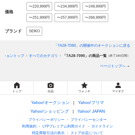
〜220,999円
〜234,999円
〜248,999円
価格
〜251,999円
〜257,999円
〜266,999円
ブランド
SEIKO
「7A28-7090」
の開催中のオークションに戻る
クショントップ
すべてのカテゴリ
「7A28-7090」の商品一覧
（終了180日間）
ページトップへ
トップ
出品
ウォッチ
マイオク
Yahoo!オークション
Yahoo!フリマ
Yahoo!ショッピング
Yahoo! JAPAN
プライバシーポリシー
プライバシーセンター
利用規約
LYPプレミアム利用ガイド
ガイドライン
特定商取引法の表示
ストア出店について