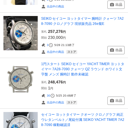
出品
出品中の商品
SEIKO セイコー ヨットタイマー 腕時計 クォーツ 7A2
8-7090 クロノグラフ 現状販売品 26e菊E
257,276
落札
円
230,000
開始
円
3
5/28 21:13
終了
出品
ストア
出品中の商品
1円スタート SEIKO セイコー YACHT TIMER ヨットタ
イマー 7A28-7090 クォーツ QZ ラウンド ホワイト文
字盤 メンズ 腕時計 動作未確認
248,476
落札
円
1
開始
円
30
5/25 20:48
終了
出品
ストア
出品中の商品
セイコー ヨットタイマー クオーツ クロノグラフ 純正
ウレタンベルト／尾錠付属 SEIKO YACHT TIMER 7A2
8-7090 稼動確認済