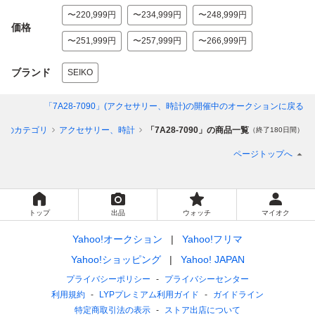
〜220,999円
〜234,999円
〜248,999円
価格
〜251,999円
〜257,999円
〜266,999円
ブランド
SEIKO
「7A28-7090」(アクセサリー、時計)
の開催中のオークションに戻る
てのカテゴリ
アクセサリー、時計
「7A28-7090」の商品一覧
（終了180日間）
ページトップへ
トップ
出品
ウォッチ
マイオク
Yahoo!オークション
Yahoo!フリマ
Yahoo!ショッピング
Yahoo! JAPAN
プライバシーポリシー
プライバシーセンター
利用規約
LYPプレミアム利用ガイド
ガイドライン
特定商取引法の表示
ストア出店について