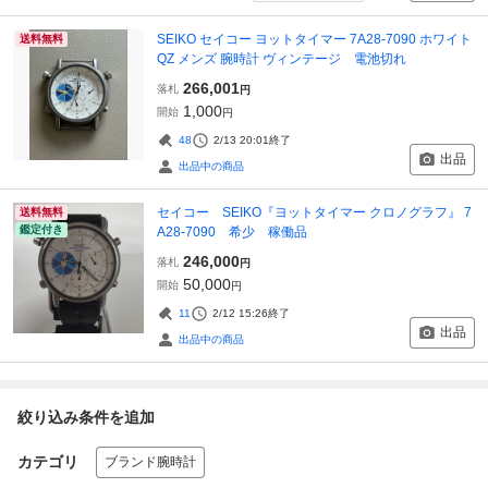
SEIKO セイコー ヨットタイマー 7A28-7090 ホワイト
送料無料
QZ メンズ 腕時計 ヴィンテージ 電池切れ
266,001
落札
円
1,000
開始
円
48
2/13 20:01
終了
出品
出品中の商品
セイコー SEIKO『ヨットタイマー クロノグラフ』 7
送料無料
鑑定付き
A28-7090 希少 稼働品
246,000
落札
円
50,000
開始
円
11
2/12 15:26
終了
出品
出品中の商品
絞り込み条件を追加
カテゴリ
ブランド腕時計