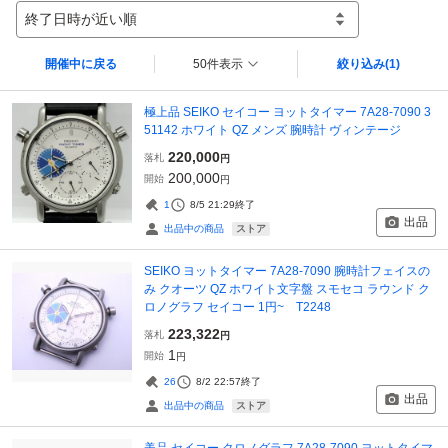
終了日時が近い順
開催中に戻る
50件表示
絞り込み
(1)
極上品 SEIKO セイコー ヨットタイマー 7A28-7090 3
51142 ホワイト QZ メンズ 腕時計 ヴィンテージ
220,000
落札
円
200,000
開始
円
1
8/5 21:29
終了
出品
ストア
出品中の商品
SEIKO ヨットタイマー 7A28-7090 腕時計フェイスの
み クオーツ QZ ホワイト文字盤 スモセコ ラウンド ク
ロノグラフ セイコー 1円~ T2248
223,322
落札
円
1
開始
円
26
8/2 22:57
終了
出品
ストア
出品中の商品
美品 セイコー クロノグラフ 7A28-7090 ヨットタイマ