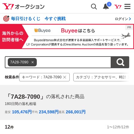
i
毎日引けるくじ 今すぐ挑戦
ログイン
7A28-7090
検索条件
キーワード
：
7A28-7090
カテゴリ
：
アクセサリー、時計
「7A28-7090」
の落札された商品
180
日間の落札相場
105,476
円
234,598
円
266,001
円
最安
平均
最高
12
1
〜
12
件/
12
件
件