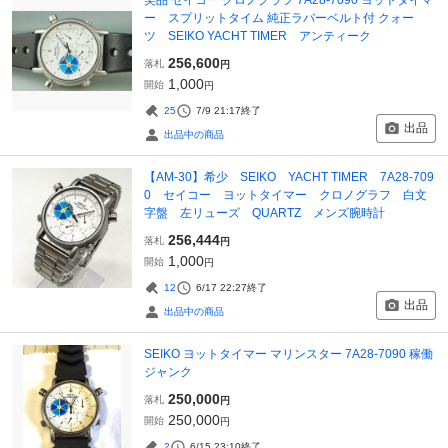
ー スプリットタイム 純正ラバーベルト付 クォー
ツ SEIKO YACHT TIMER アンティーク
256,600
落札
円
1,000
開始
円
25
7/9 21:17
終了
出品
出品中の商品
【AM-30】希少 SEIKO YACHT TIMER 7A28-709
0 セイコー ヨットタイマー クロノグラフ 白文
字盤 左リューズ QUARTZ メンズ腕時計
256,444
落札
円
1,000
開始
円
12
6/17 22:27
終了
出品
出品中の商品
SEIKO ヨットタイマー マリンスター 7A28-7090 稼働
ジャンク
250,000
落札
円
250,000
開始
円
2
6/15 23:10
終了