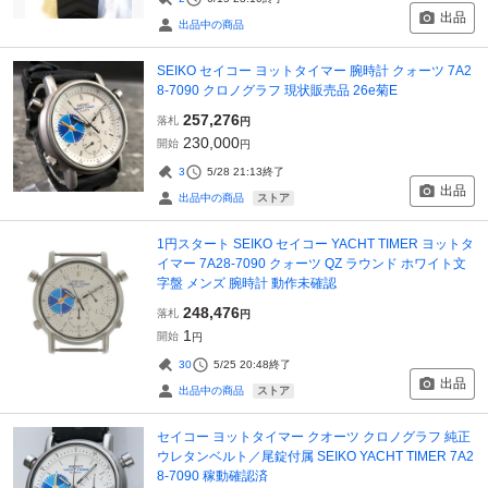
出品
出品中の商品
SEIKO セイコー ヨットタイマー 腕時計 クォーツ 7A2
8-7090 クロノグラフ 現状販売品 26e菊E
257,276
落札
円
230,000
開始
円
3
5/28 21:13
終了
出品
ストア
出品中の商品
1円スタート SEIKO セイコー YACHT TIMER ヨットタ
イマー 7A28-7090 クォーツ QZ ラウンド ホワイト文
字盤 メンズ 腕時計 動作未確認
248,476
落札
円
1
開始
円
30
5/25 20:48
終了
出品
ストア
出品中の商品
セイコー ヨットタイマー クオーツ クロノグラフ 純正
ウレタンベルト／尾錠付属 SEIKO YACHT TIMER 7A2
8-7090 稼動確認済