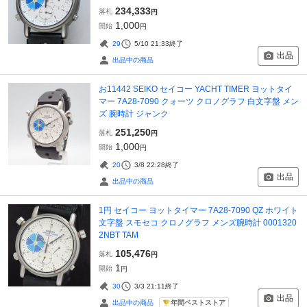
234,333
落札
円
1,000
開始
円
29
5/10 21:33
終了
出品
出品中の商品
お11442 SEIKO セイコー YACHT TIMER ヨットタイ
マー 7A28-7090 クォーツ クロノグラフ 白文字盤 メン
ズ 腕時計 ジャンク
251,250
落札
円
1,000
開始
円
20
3/8 22:28
終了
出品
出品中の商品
1円 セイコー ヨットタイマー 7A28-7090 QZ ホワイト
文字盤 スモセコ クロノグラフ メンズ腕時計 0001320
2NBT TAM
105,476
落札
円
1
開始
円
30
3/3 21:11
終了
出品
年間ベストストア
出品中の商品