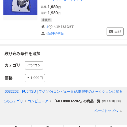
1,980
落札
円
1,980
開始
円
未使用
1
4/10 23:35
終了
出品
出品中の商品
絞り込み条件を追加
カテゴリ
パソコン
価格
〜1,999円
33b0032202」FUJITSU | フジツウ(コンピュータ)
の開催中のオークションに戻る
べてのカテゴリ
コンピュータ
「6033b0032202」の商品一覧
（終了180日間）
ページトップへ