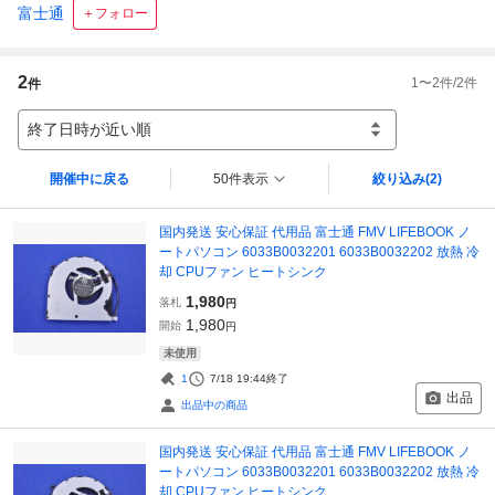
富士通
＋フォロー
2
1
〜
2
件/
2
件
件
終了日時が近い順
開催中に戻る
50件表示
絞り込み
(2)
国内発送 安心保証 代用品 富士通 FMV LIFEBOOK ノ
ートパソコン 6033B0032201 6033B0032202 放熱 冷
却 CPUファン ヒートシンク
1,980
落札
円
1,980
開始
円
未使用
1
7/18 19:44
終了
出品
出品中の商品
国内発送 安心保証 代用品 富士通 FMV LIFEBOOK ノ
ートパソコン 6033B0032201 6033B0032202 放熱 冷
却 CPUファン ヒートシンク