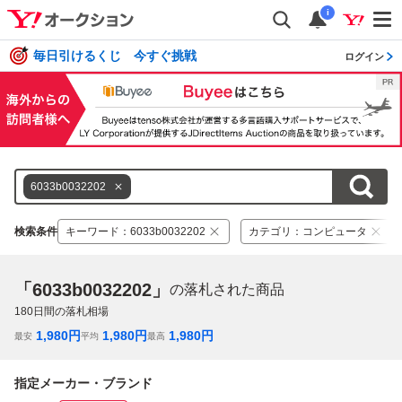
i
毎日引けるくじ 今すぐ挑戦
ログイン
6033b0032202
検索条件
キーワード
：
6033b0032202
カテゴリ
：
コンピュータ
「6033b0032202」
の落札された商品
180
日間の落札相場
1,980
円
1,980
円
1,980
円
最安
平均
最高
指定メーカー・ブランド