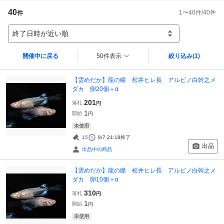
40
1
〜
40
件/
40
件
件
終了日時が近い順
開催中に戻る
50件表示
絞り込み
(1)
【雲めだか】龍の瞳 松井ヒレ長 アルビノ白幹之メ
ダカ 卵20個＋α
201
落札
円
1
開始
円
未使用
15
8/7 21:18
終了
出品
出品中の商品
【雲めだか】龍の瞳 松井ヒレ長 アルビノ白幹之メ
ダカ 卵10個＋α
310
落札
円
1
開始
円
未使用