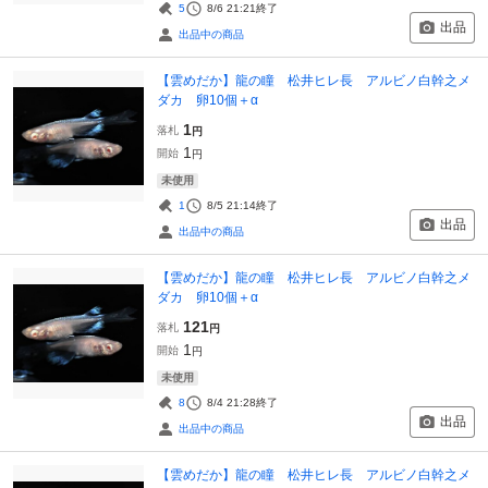
5
8/6 21:21
終了
出品
出品中の商品
【雲めだか】龍の瞳 松井ヒレ長 アルビノ白幹之メ
ダカ 卵10個＋α
1
落札
円
1
開始
円
未使用
1
8/5 21:14
終了
出品
出品中の商品
【雲めだか】龍の瞳 松井ヒレ長 アルビノ白幹之メ
ダカ 卵10個＋α
121
落札
円
1
開始
円
未使用
8
8/4 21:28
終了
出品
出品中の商品
【雲めだか】龍の瞳 松井ヒレ長 アルビノ白幹之メ