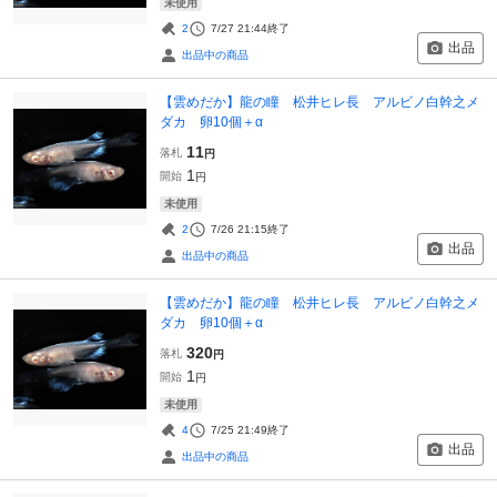
未使用
2
7/27 21:44
終了
出品
出品中の商品
【雲めだか】龍の瞳 松井ヒレ長 アルビノ白幹之メ
ダカ 卵10個＋α
11
落札
円
1
開始
円
未使用
2
7/26 21:15
終了
出品
出品中の商品
【雲めだか】龍の瞳 松井ヒレ長 アルビノ白幹之メ
ダカ 卵10個＋α
320
落札
円
1
開始
円
未使用
4
7/25 21:49
終了
出品
出品中の商品