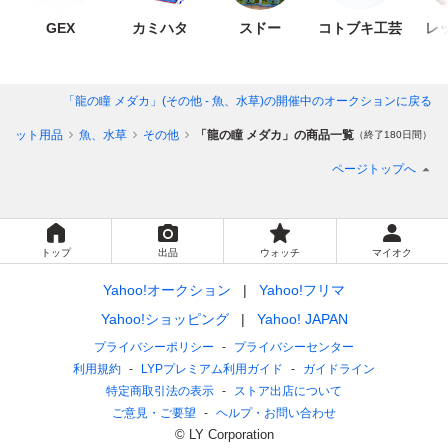
GEX
カミハタ
スドー
コトブキ工芸
レ
「龍の瞳 メダカ」(その他 - 魚、水草)
の開催中のオークションに戻る
ペット用品
魚、水草
その他
「龍の瞳 メダカ」の商品一覧
（終了180日間）
ページトップへ
トップ
出品
ウォッチ
マイオク
Yahoo!オークション
Yahoo!フリマ
Yahoo!ショッピング
Yahoo! JAPAN
プライバシーポリシー
プライバシーセンター
利用規約
LYPプレミアム利用ガイド
ガイドライン
特定商取引法の表示
ストア出店について
ご意見・ご要望
ヘルプ・お問い合わせ
© LY Corporation