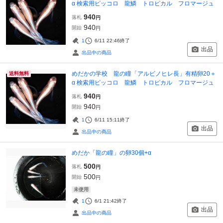
α 検索用ピッコロ 龍鱗 トロピカル フロマージュ
940
落札
円
940
開始
円
1
6/11 22:46
終了
出品
出品中の商品
めだかの学校 龍の瞳「アルビノヒレ長」有精卵20＋
送料無料
α 検索用ピッコロ 龍鱗 トロピカル フロマージュ
940
落札
円
940
開始
円
1
6/11 15:11
終了
出品
出品中の商品
めだか「龍の瞳」の卵30個+α
500
落札
円
500
開始
円
未使用
1
6/1 21:42
終了
出品
出品中の商品