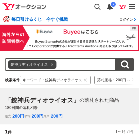
i
毎日引けるくじ 今すぐ挑戦
ログイン
銃神兵ディオライオス
検索条件
キーワード
：
銃神兵ディオライオス
落札価格
：
200円 ～ 20
「銃神兵ディオライオス」
の落札された商品
180
日間の落札相場
200
円
200
円
200
円
最安
平均
最高
1
1
〜
1
件/
1
件
件