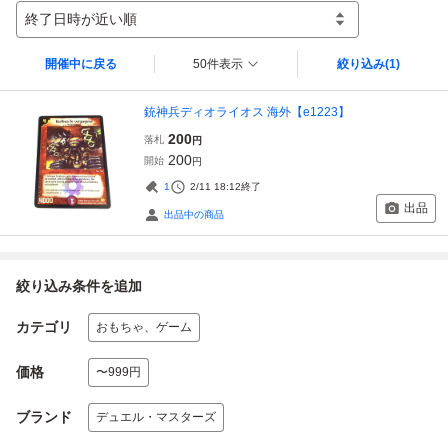
終了日時が近い順
開催中に戻る
50件表示
絞り込み
(1)
銃神兵ディオライオス 海外【e1223】
200
落札
円
200
開始
円
1
2/11 18:12
終了
出品
出品中の商品
絞り込み条件を追加
カテゴリ
おもちゃ、ゲーム
価格
〜999円
ブランド
デュエル・マスターズ