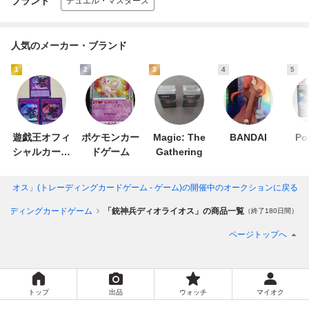
ブランド
デュエル・マスターズ
人気のメーカー・ブランド
1
2
3
4
5
遊戯王オフィ
ポケモンカー
Magic: The
BANDAI
Po
シャルカード
ドゲーム
Gathering
ゲーム デュエ
ルモンスター
イオス」(トレーディングカードゲーム - ゲーム)
の開催中のオークションに戻る
ズ
レーディングカードゲーム
「銃神兵ディオライオス」の商品一覧
（終了180日間）
ページトップへ
トップ
出品
ウォッチ
マイオク