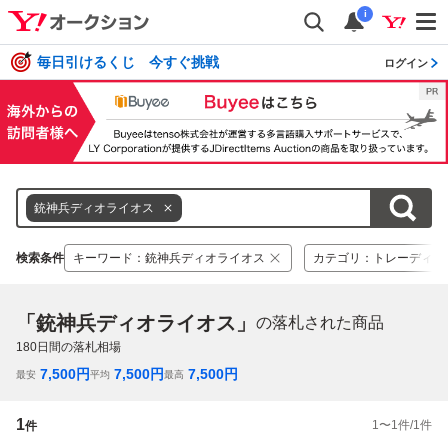
i
毎日引けるくじ 今すぐ挑戦
ログイン
銃神兵ディオライオス
検索条件
キーワード
：
銃神兵ディオライオス
カテゴリ
：
トレーディン
「銃神兵ディオライオス」
の落札された商品
180
日間の落札相場
7,500
円
7,500
円
7,500
円
最安
平均
最高
1
1
〜
1
件/
1
件
件