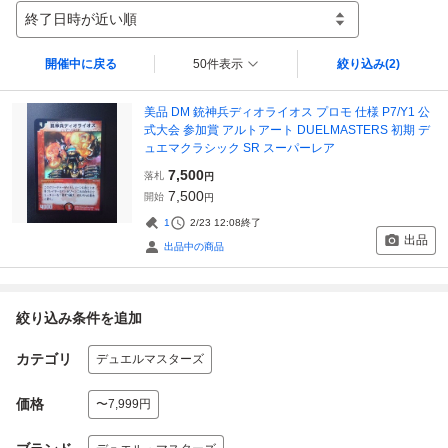
終了日時が近い順
開催中に戻る
50件表示
絞り込み
(2)
美品 DM 銃神兵ディオライオス プロモ 仕様 P7/Y1 公
式大会 参加賞 アルトアート DUELMASTERS 初期 デ
ュエマクラシック SR スーパーレア
7,500
落札
円
7,500
開始
円
1
2/23 12:08
終了
出品
出品中の商品
絞り込み条件を追加
カテゴリ
デュエルマスターズ
価格
〜7,999円