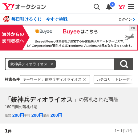
i
毎日引けるくじ 今すぐ挑戦
ログイン
銃神兵ディオライオス
検索条件
キーワード
：
銃神兵ディオライオス
カテゴリ
：
トレーディン
「銃神兵ディオライオス」
の落札された商品
180
日間の落札相場
200
円
200
円
200
円
最安
平均
最高
1
1
〜
1
件/
1
件
件