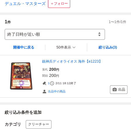
デュエル・マスターズ
＋フォロー
1
1
〜
1
件/
1
件
件
終了日時が近い順
開催中に戻る
50件表示
絞り込み
(3)
銃神兵ディオライオス 海外【e1223】
200
落札
円
200
開始
円
1
2/11 18:12
終了
出品
出品中の商品
絞り込み条件を追加
カテゴリ
クリーチャー