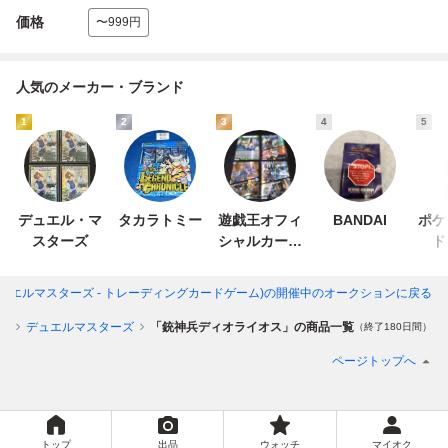
価格
〜999円
人気のメーカー・ブランド
1
2
3
4
5
デュエル・マ
タカラトミー
遊戯王オフィ
BANDAI
ポケ
スターズ
シャルカード
ド
ゲーム デュエ
ルモンスター
(デュエルマスターズ - トレーディングカードゲーム)
の開催中のオークションに戻る
ズ
ム
デュエルマスターズ
「銃神兵ディオライオス」の商品一覧
（終了180日間）
ページトップへ
トップ
出品
ウォッチ
マイオク