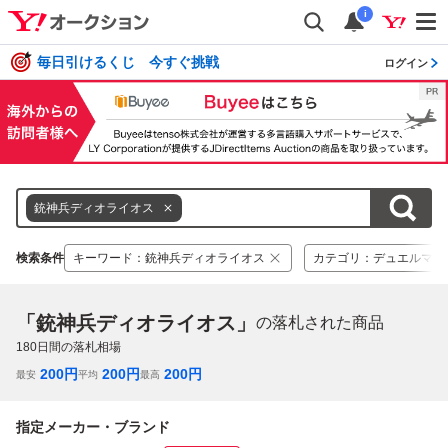
i
毎日引けるくじ 今すぐ挑戦
ログイン
銃神兵ディオライオス
検索条件
キーワード
：
銃神兵ディオライオス
カテゴリ
：
デュエルマス
「銃神兵ディオライオス」
の落札された商品
180
日間の落札相場
200
円
200
円
200
円
最安
平均
最高
指定メーカー・ブランド