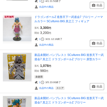
1
4/1 21:52
終了
出品
出品中の商品
ドラゴンボールZ 造形天下一武道会7 ブロリー ノーマ
送料無料
ルカラー SCultures BIG 其之三 フィギュア
3,300
落札
円
3,200
開始
円
1
3/21 12:16
終了
出品
出品中の商品
新品未開封 バンプレスト SCultures BIG 造形天下一武
道会7 其之三 ドラゴンボールZ ブロリー 原型カラー
1,078
落札
円
980
開始
円
未使用
1
3/5 23:00
終了
出品
ストア
出品中の商品
新品未開封 バンプレスト SCultures BIG 造形天下一武
道会7 其之三 ドラゴンボールZ ブロリー