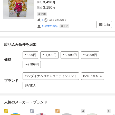
3,498
落札
円
3,180
開始
円
未使用
1
2/13 22:05
終了
出品
ストア
出品中の商品
絞り込み条件を追加
〜999円
〜1,999円
〜2,999円
〜3,999円
価格
〜7,999円
バンダイナムコエンターテインメント
BANPRESTO
ブランド
BANDAI
人気のメーカー・ブランド
1
2
3
4
5