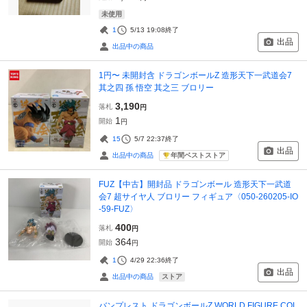
未使用
1
5/13 19:08
終了
出品
出品中の商品
1円〜 未開封含 ドラゴンボールZ 造形天下一武道会7
其之四 孫 悟空 其之三 ブロリー
3,190
落札
円
1
開始
円
15
5/7 22:37
終了
出品
年間ベストストア
出品中の商品
FUZ【中古】開封品 ドラゴンボール 造形天下一武道
会7 超サイヤ人 ブロリー フィギュア〈050-260205-IO
-59-FUZ〉
400
落札
円
364
開始
円
1
4/29 22:36
終了
出品
ストア
出品中の商品
バンプレスト ドラゴンボールZ WORLD FIGURE COL