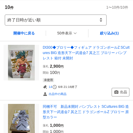
10
1
〜
10
件/
10
件
件
終了日時が近い順
開催中に戻る
50件表示
絞り込み
(1)
Dt300◆ブロリー◆フィギュア ドラゴンボールZ SCult
ures BIG 造形天下一武道会7 其之三 ブロリー バンプ
レスト 箱付 未開封
2,900
落札
円
100
開始
円
未使用
14
6/8 21:16
終了
出品
出品中の商品
同梱不可 新品未開封 バンプレスト SCultures BIG 造
形天下一武道会7 其之三 ドラゴンボールZ ブロリー 原
型カラー
1,000
落札
円
1,000
開始
円