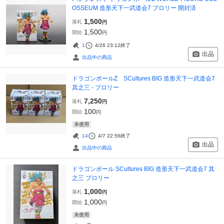
OSSEUM 造形天下一武道会7 ブロリー 開封済
1,500
落札
円
1,500
開始
円
1
4/26 23:12
終了
出品
出品中の商品
ドラゴンボールZ SCultures BIG 造形天下一武道会7
其之三 - ブロリー
7,250
落札
円
100
開始
円
未使用
14
4/7 22:56
終了
出品
出品中の商品
ドラゴンボール SCultures BIG 造形天下一武道会7 其
之三 ブロリー
1,000
落札
円
1,000
開始
円
未使用