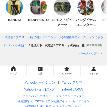
BANDAI
BANPRESTO
S.H.フィギュ
バンダイナム
メ
アーツ
コエンターテ
インメント
一武道会7 ブロリー」(その他 - ドラゴンボール)
の開催中のオークションに戻る
ンボール
その他
「造形天下一武道会7 ブロリー」の商品一覧
（終了180日間）
ページトップへ
トップ
出品
ウォッチ
マイオク
Yahoo!オークション
Yahoo!フリマ
Yahoo!ショッピング
Yahoo! JAPAN
プライバシーポリシー
プライバシーセンター
利用規約
LYPプレミアム利用ガイド
ガイドライン
特定商取引法の表示
ストア出店について