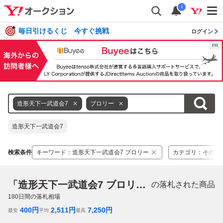
i
毎日引けるくじ 今すぐ挑戦
ログイン
造形天下一武道会7
ブロリー
造形天下一武道会7
検索条件
キーワード
：
造形天下一武道会7 ブロリー
カテゴリ
：
その他
「造形天下一武道会7 ブロリー」
の落札された商品
180
日間の落札相場
400
円
2,511
円
7,250
円
最安
平均
最高