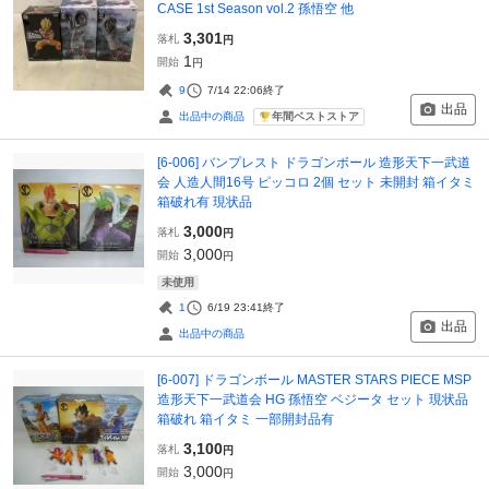
CASE 1st Season vol.2 孫悟空 他
3,301
落札
円
1
開始
円
9
7/14 22:06
終了
出品
年間ベストストア
出品中の商品
[6-006] バンプレスト ドラゴンボール 造形天下一武道
会 人造人間16号 ピッコロ 2個 セット 未開封 箱イタミ
箱破れ有 現状品
3,000
落札
円
3,000
開始
円
未使用
1
6/19 23:41
終了
出品
出品中の商品
[6-007] ドラゴンボール MASTER STARS PIECE MSP
造形天下一武道会 HG 孫悟空 ベジータ セット 現状品
箱破れ 箱イタミ 一部開封品有
3,100
落札
円
3,000
開始
円