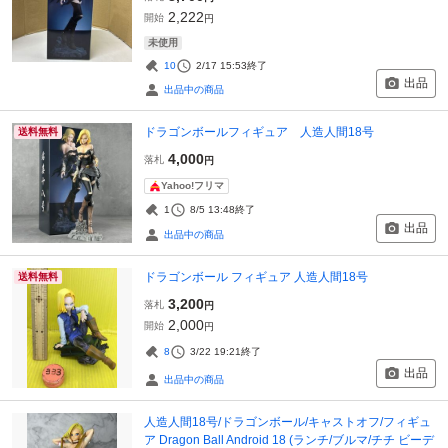
2,222
開始
円
未使用
10
2/17 15:53
終了
出品
出品中の商品
ドラゴンボールフィギュア 人造人間18号
送料無料
4,000
落札
円
Yahoo!フリマ
1
8/5 13:48
終了
出品
出品中の商品
ドラゴンボール フィギュア 人造人間18号
送料無料
3,200
落札
円
2,000
開始
円
8
3/22 19:21
終了
出品
出品中の商品
人造人間18号/ドラゴンボール/キャストオフ/フィギュ
ア Dragon Ball Android 18 (ランチ/ブルマ/チチ ビーデ