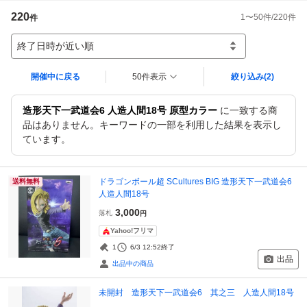
220
1
〜
50
件/
220
件
件
終了日時が近い順
開催中に戻る
50件表示
絞り込み
(2)
造形天下一武道会6 人造人間18号 原型カラー
に一致する商
品はありません。キーワードの一部を利用した結果を表示し
ています。
ドラゴンボール超 SCultures BIG 造形天下一武道会6
送料無料
人造人間18号
3,000
落札
円
Yahoo!フリマ
1
6/3 12:52
終了
出品
出品中の商品
未開封 造形天下一武道会6 其之三 人造人間18号