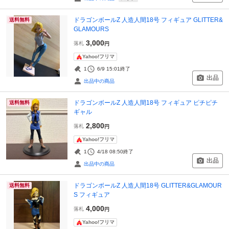
ドラゴンボールZ 人造人間18号 フィギュア GLITTER&
送料無料
GLAMOURS
3,000
落札
円
Yahoo!フリマ
1
6/9 15:01
終了
出品
出品中の商品
ドラゴンボールZ 人造人間18号 フィギュア ピチピチ
送料無料
ギャル
2,800
落札
円
Yahoo!フリマ
1
4/18 08:50
終了
出品
出品中の商品
ドラゴンボールZ 人造人間18号 GLITTER&GLAMOUR
送料無料
S フィギュア
4,000
落札
円
Yahoo!フリマ