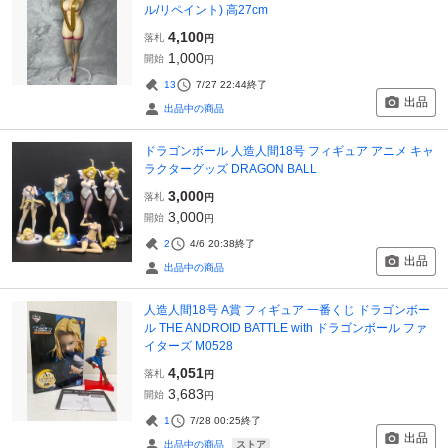
ル/リペイント) 高27cm
4,100
落札
円
1,000
開始
円
13
7/27 22:44
終了
出品
出品中の商品
ドラゴンボール 人造人間18号 フィギュア アニメ キャ
ラクターグッズ DRAGON BALL
3,000
落札
円
3,000
開始
円
2
4/6 20:38
終了
出品
出品中の商品
人造人間18号 A賞 フィギュア 一番くじ ドラゴンボー
ル THE ANDROID BATTLE with ドラゴンボール ファ
イターズ M0528
4,051
落札
円
3,683
開始
円
1
7/28 00:25
終了
出品
ストア
出品中の商品