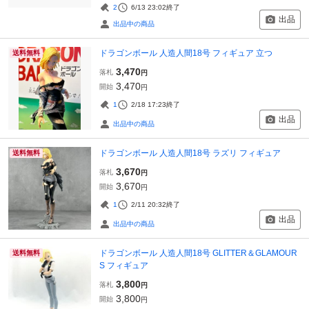
2
6/13 23:02
終了
出品
出品中の商品
ドラゴンボール 人造人間18号 フィギュア 立つ
送料無料
3,470
落札
円
3,470
開始
円
1
2/18 17:23
終了
出品
出品中の商品
ドラゴンボール 人造人間18号 ラズリ フィギュア
送料無料
3,670
落札
円
3,670
開始
円
1
2/11 20:32
終了
出品
出品中の商品
ドラゴンボール 人造人間18号 GLITTER＆GLAMOUR
送料無料
S フィギュア
3,800
落札
円
3,800
開始
円