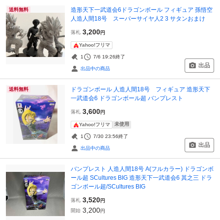
造形天下一武道会6ドラゴンボール フィギュア 孫悟空
送料無料
人造人間18号 スーパーサイヤ人2 3 サタンおまけ
3,200
落札
円
Yahoo!フリマ
1
7/6 19:26
終了
出品
出品中の商品
ドラゴンボール 人造人間18号 フィギュア 造形天下
送料無料
一武道会6 ドラゴンボール超 バンプレスト
3,600
落札
円
未使用
Yahoo!フリマ
1
7/30 23:56
終了
出品
出品中の商品
バンプレスト 人造人間18号 A(フルカラー) ドラゴンボ
ール超 SCultures BIG 造形天下一武道会6 其之三 ドラ
ゴンボール超/SCultures BIG
3,520
落札
円
3,200
開始
円