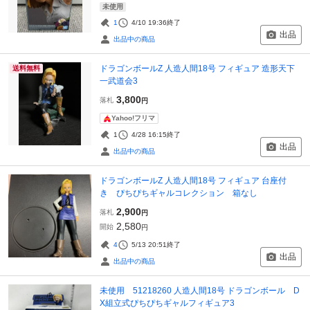
未使用
1
4/10 19:36
終了
出品
出品中の商品
ドラゴンボールZ 人造人間18号 フィギュア 造形天下
送料無料
一武道会3
3,800
落札
円
Yahoo!フリマ
1
4/28 16:15
終了
出品
出品中の商品
ドラゴンボールZ 人造人間18号 フィギュア 台座付
き ぴちぴちギャルコレクション 箱なし
2,900
落札
円
2,580
開始
円
4
5/13 20:51
終了
出品
出品中の商品
未使用 51218260 人造人間18号 ドラゴンボール D
X組立式ぴちぴちギャルフィギュア3