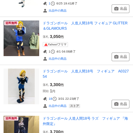
1
6/25 19:41
終了
出品
出品中の商品
ドラゴンボール 人造人間18号 フィギュア GLITTER
送料無料
＆GLAMOURS
3,050
落札
円
Yahoo!フリマ
1
4/1 04:08
終了
出品
出品中の商品
ドラゴンボール 人造人間18号 フィギュア A0327
54
3,300
落札
円
1
開始
円
18
3/31 22:23
終了
出品
ストア
出品中の商品
ドラゴンボール 人造人間18号 ラズ フィギュア 『海
送料無料
外限定』
3,700
落札
円