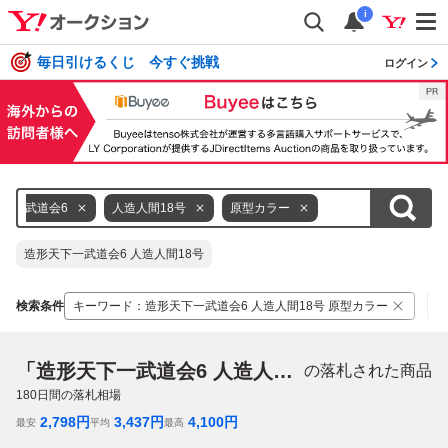
i
毎日引けるくじ 今すぐ挑戦
ログイン
下一武道会6
人造人間18号
原型カラー
造形天下一武道会6 人造人間18号
検索条件
キーワード
：
造形天下一武道会6 人造人間18号 原型カラー
カ
「造形天下一武道会6 人造人間18号 原型カラー」
の落札された商品
180
日間の落札相場
2,798
円
3,437
円
4,100
円
最安
平均
最高