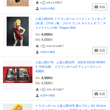
1
4/6 12:25
終了
出品
出品中の商品
人造人間18号 ドラゴンボール リペイント フィギュア
1/6 高：27cm（検：ブルマ ランチ キャストオフ）“チ
ャイナドレスVer.” Dragon Ball
4,000
落札
円
4,000
開始
円
1
2/16 23:42
終了
出品
出品中の商品
人造人間17号 人造人間18号 SOLID EDGE WORK
S -THE出陣- ドラゴンボールZ アミューズメント
未開封
3,500
落札
円
3,500
開始
円
1
2/21 20:32
終了
出品
出品中の商品
ドラゴンボール 人造人間18号 裸エプロン 6/1 18.5cm