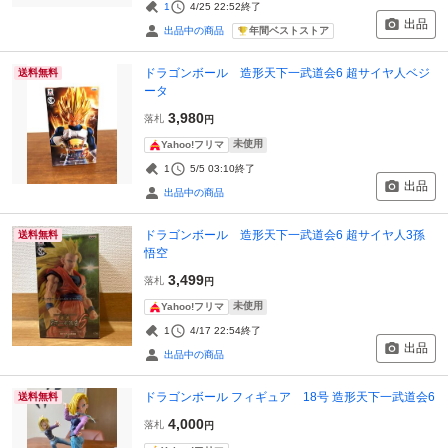
1
4/25 22:52
終了
出品
年間ベストストア
出品中の商品
ドラゴンボール 造形天下一武道会6 超サイヤ人ベジ
送料無料
ータ
3,980
落札
円
未使用
Yahoo!フリマ
1
5/5 03:10
終了
出品
出品中の商品
ドラゴンボール 造形天下一武道会6 超サイヤ人3孫
送料無料
悟空
3,499
落札
円
未使用
Yahoo!フリマ
1
4/17 22:54
終了
出品
出品中の商品
ドラゴンボール フィギュア 18号 造形天下一武道会6
送料無料
4,000
落札
円