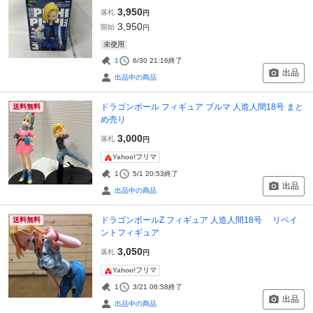
3,950
落札
円
3,950
開始
円
未使用
1
6/30 21:16
終了
出品
出品中の商品
ドラゴンボール フィギュア ブルマ 人造人間18号 まと
送料無料
め売り
3,000
落札
円
Yahoo!フリマ
1
5/1 20:53
終了
出品
出品中の商品
ドラゴンボールZ フィギュア 人造人間18号 リペイ
送料無料
ントフィギュア
3,050
落札
円
Yahoo!フリマ
1
3/21 06:58
終了
出品
出品中の商品