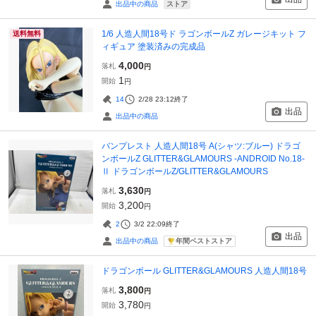
ストア
出品中の商品
1/6 人造人間18号ド ラゴンボールZ ガレージキット フ
送料無料
ィギュア 塗装済みの完成品
4,000
落札
円
1
開始
円
14
2/28 23:12
終了
出品
出品中の商品
バンプレスト 人造人間18号 A(シャツ:ブルー) ドラゴ
ンボールZ GLITTER&GLAMOURS -ANDROID No.18-
Ⅱ ドラゴンボールZ/GLITTER&GLAMOURS
3,630
落札
円
3,200
開始
円
2
3/2 22:09
終了
出品
年間ベストストア
出品中の商品
ドラゴンボール GLITTER&GLAMOURS 人造人間18号
3,800
落札
円
3,780
開始
円