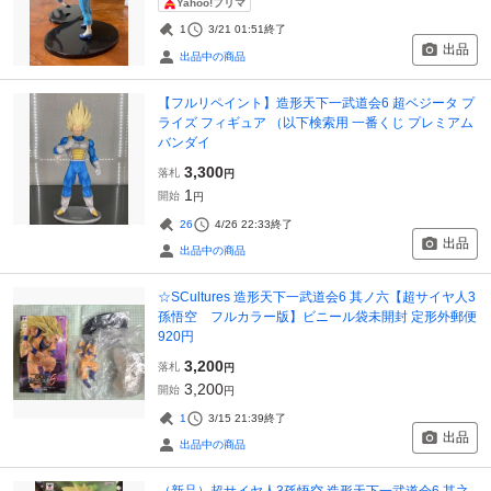
Yahoo!フリマ
1
3/21 01:51
終了
出品
出品中の商品
【フルリペイント】造形天下一武道会6 超ベジータ プ
ライズ フィギュア （以下検索用 一番くじ プレミアム
バンダイ
3,300
落札
円
1
開始
円
26
4/26 22:33
終了
出品
出品中の商品
☆SCultures 造形天下一武道会6 其ノ六【超サイヤ人3
孫悟空 フルカラー版】ビニール袋未開封 定形外郵便
920円
3,200
落札
円
3,200
開始
円
1
3/15 21:39
終了
出品
出品中の商品
（新品）超サイヤ人3孫悟空 造形天下一武道会6 其之