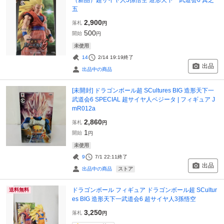
五
2,900
落札
円
500
開始
円
未使用
14
2/14 19:19
終了
出品
出品中の商品
[未開封] ドラゴンボール超 SCultures BIG 造形天下一
武道会6 SPECIAL 超サイヤ人ベジータ | フィギュア J
mR012a
2,860
落札
円
1
開始
円
未使用
9
7/1 22:11
終了
出品
ストア
出品中の商品
ドラゴンボール フィギュア ドラゴンボール超 SCultur
送料無料
es BIG 造形天下一武道会6 超サイヤ人3孫悟空
3,250
落札
円