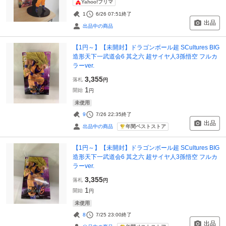
Yahoo!フリマ
1
6/26 07:51
終了
出品
出品中の商品
【1円～】【未開封】ドラゴンボール超 SCultures BIG
造形天下一武道会6 其之六 超サイヤ人3孫悟空 フルカ
ラーver.
3,355
落札
円
1
開始
円
未使用
9
7/26 22:35
終了
出品
年間ベストストア
出品中の商品
【1円～】【未開封】ドラゴンボール超 SCultures BIG
造形天下一武道会6 其之六 超サイヤ人3孫悟空 フルカ
ラーver.
3,355
落札
円
1
開始
円
未使用
8
7/25 23:00
終了
出品