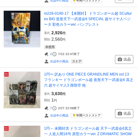
年間ベストストア
出品中の商品
m228-0190-17 【未開封】 ドラゴンボール超 SCultur
es BIG 造形天下一武道会6 SPECIAL 超サイヤ人ベジ
ータ 彩色カラーver. バンプレスト
2,926
落札
円
2,560
開始
円
未使用
2
7/22 22:47
終了
出品
ストア
出品中の商品
1円〜 訳あり ONE PIECE GRANDLINE MEN vol.13
フランキー ドラゴンボール超 造形天下一武道会6 其之
六 超サイヤ人3 孫悟空 他
3,630
落札
円
1
開始
円
7
2/27 22:08
終了
出品
年間ベストストア
出品中の商品
1円～ 未開封含 ドラゴンボール超 天下一武道会6其之
一 人造人間18号 原型カラーver. Z DRAMATIC SHOW