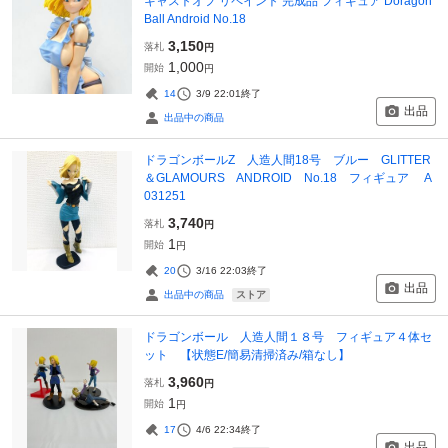
キャストオフ リペイント 完成品 フィギュア Doragon
Ball Android No.18
3,150
落札
円
1,000
開始
円
14
3/9 22:01
終了
出品
出品中の商品
ドラゴンボールZ 人造人間18号 ブルー GLITTER
＆GLAMOURS ANDROID No.18 フィギュア A
031251
3,740
落札
円
1
開始
円
20
3/16 22:03
終了
出品
ストア
出品中の商品
ドラゴンボール 人造人間１８号 フィギュア４体セ
ット 【状態E/簡易清掃済み/箱なし】
3,960
落札
円
1
開始
円
17
4/6 22:34
終了
出品