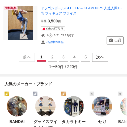
ドラゴンボール GLITTER & GLAMOURS 人造人間18
送料無料
号 フィギュア プライズ
3,500
落札
円
Yahoo!フリマ
1
3/21 05:12
終了
出品
出品中の商品
前へ
1
2
3
4
5
次へ
1
〜
50
件 /
220
件
人気のメーカー・ブランド
1
2
3
4
5
BANDAI
グッドスマイ
タカラトミー
セガ
BAN