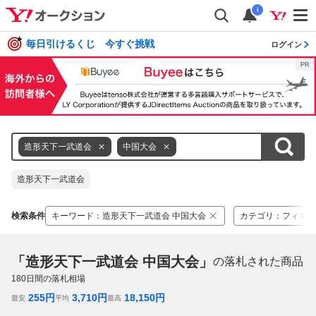
i
毎日引けるくじ 今すぐ挑戦
ログイン
造形天下一武道会
中国大会
造形天下一武道会
検索条件
キーワード
：
造形天下一武道会 中国大会
カテゴリ
：
フィギュ
「造形天下一武道会 中国大会」
の落札された商品
180
日間の落札相場
255
円
3,710
円
18,150
円
最安
平均
最高