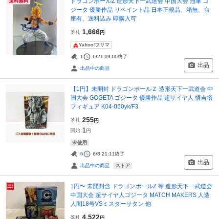
ドラゴンボールZ 造形天下一武道会 中国大会 冠軍 ゴ
送料無料
ジータ 優勝作品 リペイント品 日本正規品、箱無、台
座有、送料込み 即購入可
1,666
落札
円
Yahoo!フリマ
1
6/21 09:00
終了
出品
出品中の商品
【1円】未開封 ドラゴンボールＺ 造形天下一武道会 中
国大会 GOGETA ゴジータ 優勝作品 超サイヤ人 悟吉塔
フィギュア K04-050yk/F3
255
落札
円
1
開始
円
未使用
6
6/8 21:11
終了
出品
ストア
出品中の商品
1円〜 未開封含 ドラゴンボールZ 等 造形天下一武道会
中国大会 超サイヤ人ゴジータ MATCH MAKERS 人造
人間18号VSミスターサタン 他
4,522
落札
円