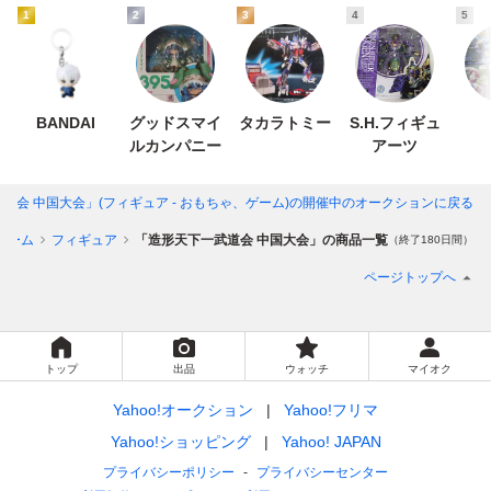
1
2
3
4
5
BANDAI
グッドスマイ
タカラトミー
S.H.フィギュ
ルカンパニー
アーツ
道会 中国大会」(フィギュア - おもちゃ、ゲーム)
の開催中のオークションに戻る
ゲーム
フィギュア
「造形天下一武道会 中国大会」の商品一覧
（終了180日間）
ページトップへ
トップ
出品
ウォッチ
マイオク
Yahoo!オークション
Yahoo!フリマ
Yahoo!ショッピング
Yahoo! JAPAN
プライバシーポリシー
プライバシーセンター