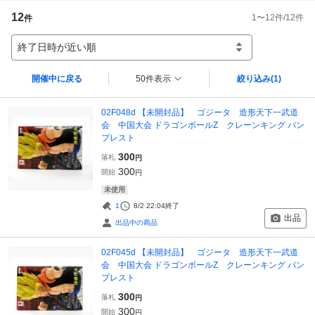
12
1
〜
12
件/
12
件
件
終了日時が近い順
開催中に戻る
50件表示
絞り込み
(1)
02F048d 【未開封品】 ゴジータ 造形天下一武道
会 中国大会 ドラゴンボールZ クレーンキング バン
プレスト
300
落札
円
300
開始
円
未使用
1
8/2 22:04
終了
出品
出品中の商品
02F045d 【未開封品】 ゴジータ 造形天下一武道
会 中国大会 ドラゴンボールZ クレーンキング バン
プレスト
300
落札
円
300
開始
円