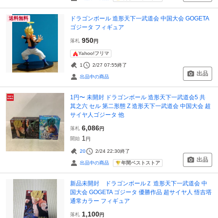
ドラゴンボール 造形天下一武道会 中国大会 GOGETA
送料無料
ゴジータ フィギュア
950
落札
円
Yahoo!フリマ
1
2/27 07:55
終了
出品
出品中の商品
1円〜 未開封 ドラゴンボール 造形天下一武道会5 共
其之六 セル 第二形態 Z 造形天下一武道会 中国大会 超
サイヤ人ゴジータ 他
6,086
落札
円
1
開始
円
20
2/24 22:30
終了
出品
年間ベストストア
出品中の商品
新品未開封 ドラゴンボールＺ 造形天下一武道会 中
国大会 GOGETA ゴジータ 優勝作品 超サイヤ人 悟吉塔
通常カラー フィギュア
1,100
落札
円