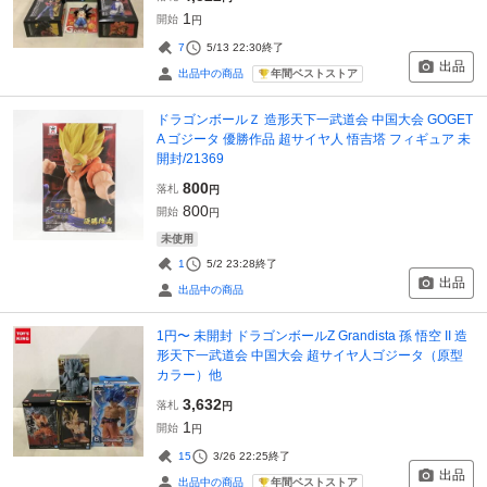
1
開始
円
7
5/13 22:30
終了
出品
年間ベストストア
出品中の商品
ドラゴンボールＺ 造形天下一武道会 中国大会 GOGET
A ゴジータ 優勝作品 超サイヤ人 悟吉塔 フィギュア 未
開封/21369
800
落札
円
800
開始
円
未使用
1
5/2 23:28
終了
出品
出品中の商品
1円〜 未開封 ドラゴンボールZ Grandista 孫 悟空 II 造
形天下一武道会 中国大会 超サイヤ人ゴジータ（原型
カラー）他
3,632
落札
円
1
開始
円
15
3/26 22:25
終了
出品
年間ベストストア
出品中の商品