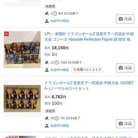
未使用
1
8/2 22:02
終了
出品
出品中の商品
1円～ 未開封 ドラゴンボールZ 造形天下一武道会 中国
大会 ゴジータ Absolute Perfection Figure 孫 悟空 他
18,150
落札
円
1
開始
円
13
7/20 23:04
終了
出品
年間ベストストア
出品中の商品
ドラゴンボールZ 造形天下一武道会 中国大会 -GOGET
A- (ノーマルカラー) セット
6,762
落札
円
100
開始
円
未使用
29
7/1 23:31
終了
出品
出品中の商品