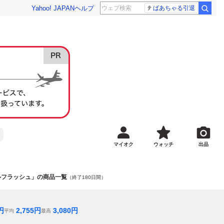
Yahoo! JAPAN
ヘルプ
ばあちゃる引退
マイオク
ウォッチ
出品
ルフラッシュ」の商品一覧
（終了180日間）
円
2,755
円
3,080
円
平均
最高