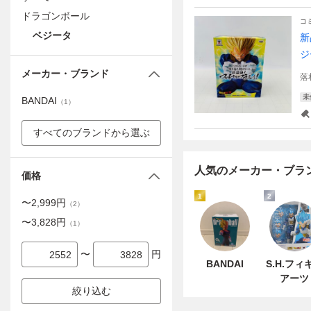
ドラゴンボール
コ
ベジータ
新
ジ
メーカー・ブランド
落
未
BANDAI
（
1
）
すべてのブランドから選ぶ
人気のメーカー・ブラ
価格
1
2
〜
2,999
円
（
2
）
〜
3,828
円
（
1
）
〜
円
BANDAI
S.H.フィ
アーツ
絞り込む