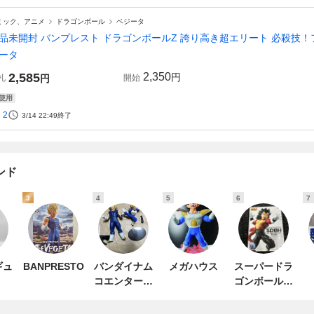
ミック、アニメ
ドラゴンボール
ベジータ
品未開封 バンプレスト ドラゴンボールZ 誇り高き超エリート 必殺技！
ータ
2,585
2,350
円
札
円
開始
使用
2
3/14 22:49
終了
ンド
3
4
5
6
7
ギュ
BANPRESTO
バンダイナム
メガハウス
スーパードラ
コエンターテ
ゴンボールヒ
インメント
ーローズ