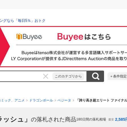
ングなら「毎日5％」おトク
このカテゴリから
＋条件指定
コミック、アニメ
ドラゴンボール
ベジータ
「誇り高き超エリート ファイナ
ラッシュ」
の落札された商品
2,585
180
日間の落札相場
最安