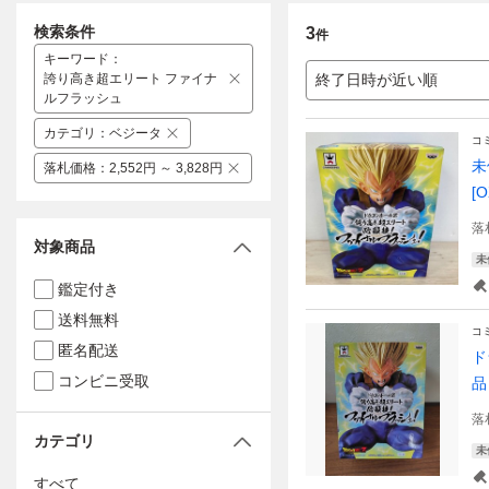
検索条件
3
件
キーワード
：
誇り高き超エリート ファイナ
終了日時が近い順
ルフラッシュ
カテゴリ
：
ベジータ
コ
未
落札価格
：
2,552円 ～ 3,828円
[O
落
対象商品
未
鑑定付き
送料無料
コ
匿名配送
ド
コンビニ受取
品
落
カテゴリ
未
すべて