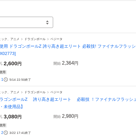
ミック、アニメ
ドラゴンボール
ベジータ
使用 ドラゴンボールZ 誇り高き超エリート 必殺技! ファイナルフラッシ
X02773]
2,600
2,364
円
札
円
開始
使用
1
5/14 22:50
終了
ミック、アニメ
ドラゴンボール
ベジータ
ラゴンボールZ 誇り高き超エリート 必殺技 ！ファイナルフラッシュ
・未使用品】
3,080
2,980
円
札
円
開始
使用
2
3/22 17:41
終了