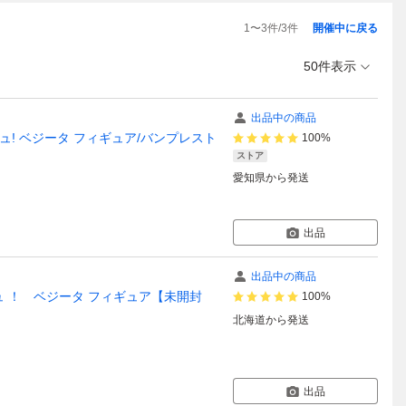
1
〜
3
件/
3
件
開催中に戻る
50件表示
出品中の商品
ュ! ベジータ フィギュア/バンプレスト
100%
ストア
愛知県
から発送
出品
出品中の商品
 ！ ベジータ フィギュア【未開封
100%
北海道
から発送
出品