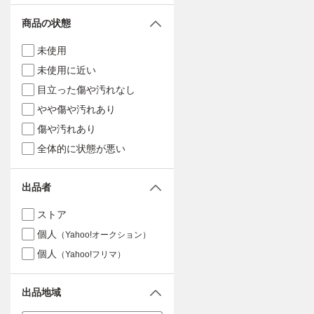
商品の状態
未使用
未使用に近い
目立った傷や汚れなし
やや傷や汚れあり
傷や汚れあり
全体的に状態が悪い
出品者
ストア
個人
（Yahoo!オークション）
個人
（Yahoo!フリマ）
出品地域