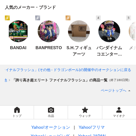
人気のメーカー・ブランド
1
2
3
4
5
BANDAI
BANPRESTO
S.H.フィギュ
バンダイナム
メ
アーツ
コエンターテ
インメント
ァイナルフラッシュ」(その他 - ドラゴンボール)
の開催中のオークションに戻る
の他
「誇り高き超エリート ファイナルフラッシュ」の商品一覧
（終了180日間）
ページトップへ
トップ
出品
ウォッチ
マイオク
Yahoo!オークション
Yahoo!フリマ
Yahoo!ショッピング
Yahoo! JAPAN