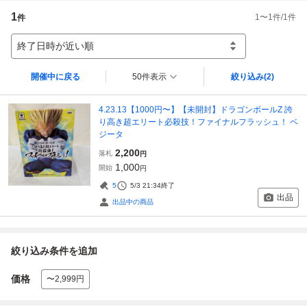
1
1
〜
1
件/
1
件
件
終了日時が近い順
開催中に戻る
50件表示
絞り込み
(2)
4.23.13【1000円〜】【未開封】ドラゴンボールZ 誇
り高き超エリート必殺技！ファイナルフラッシュ！ ベ
ジータ
2,200
落札
円
1,000
開始
円
5
5/3 21:34
終了
出品
出品中の商品
絞り込み条件を追加
価格
〜2,999円