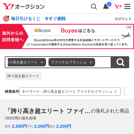
i
毎日引けるくじ 今すぐ挑戦
ログイン
誇り高き超エリート
ファイナルフラッシュ
誇り高き超エリート
検索条件
キーワード
：
誇り高き超エリート ファイナルフラッシュ
カテ
「誇り高き超エリート ファイナルフラッシュ」
の落札された商品
180
日間の落札相場
2,200
円
2,200
円
2,200
円
最安
平均
最高