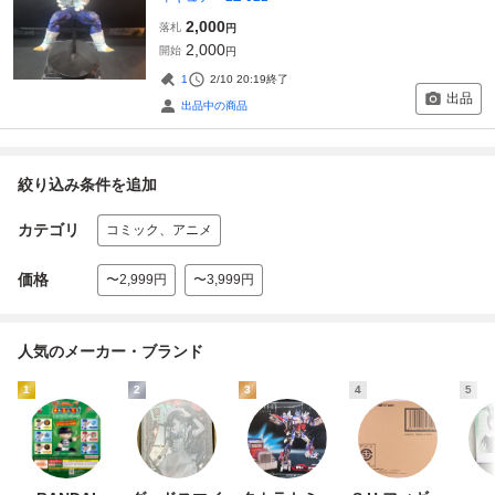
2,000
落札
円
2,000
開始
円
1
2/10 20:19
終了
出品
出品中の商品
絞り込み条件を追加
カテゴリ
コミック、アニメ
価格
〜2,999円
〜3,999円
人気のメーカー・ブランド
1
2
3
4
5