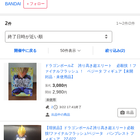
BANDAI
＋フォロー
2
1
〜
2
件/
2
件
件
終了日時が近い順
開催中に戻る
50件表示
絞り込み
(2)
ドラゴンボールZ 誇り高き超エリート 必殺技 ！フ
ァイナルフラッシュ ！ ベジータ フィギュア【未開
封品・未使用品】
3,080
落札
円
2,980
開始
円
未使用
2
3/22 17:41
終了
出品
出品中の商品
【現状品】ドラゴンボールZ 誇り高き超エリート必殺
技!ファイナルフラッシュ!ベジータ バンプレスト フ
ィギュア 2Z-022