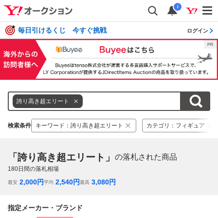
i
毎日引けるくじ 今すぐ挑戦
ログイン
誇り高き超エリート
検索条件
キーワード
：
誇り高き超エリート
カテゴリ
：
フィギュア
「誇り高き超エリート」
の落札された商品
180
日間の落札相場
2,000
円
2,540
円
3,080
円
最安
平均
最高
指定メーカー・ブランド