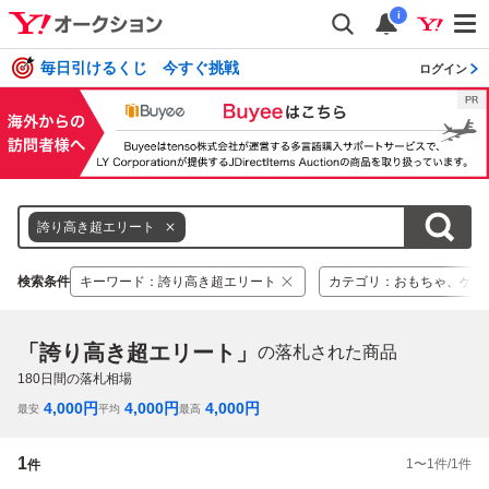
i
毎日引けるくじ 今すぐ挑戦
ログイン
誇り高き超エリート
検索条件
キーワード
：
誇り高き超エリート
カテゴリ
：
おもちゃ、ゲー
「誇り高き超エリート」
の落札された商品
180
日間の落札相場
4,000
円
4,000
円
4,000
円
最安
平均
最高
1
1
〜
1
件/
1
件
件