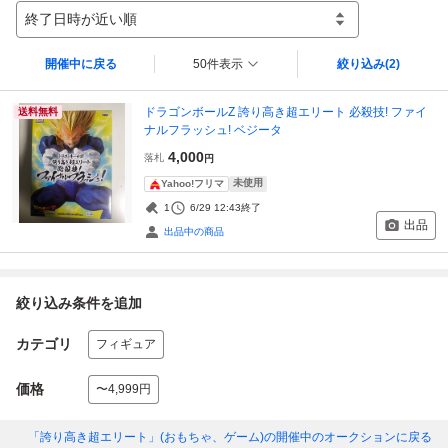
終了日時が近い順
開催中に戻る
50件表示
絞り込み
(2)
ドラゴンボールZ 誇り高き超エリート 必殺技! ファイ
送料無料
ナルフラッシュ! ベジータ
4,000
落札
円
未使用
Yahoo!フリマ
1
6/29 12:43
終了
出品
出品中の商品
絞り込み条件を追加
カテゴリ
フィギュア
価格
〜4,999円
「誇り高き超エリート」(おもちゃ、ゲーム)
の開催中のオークションに戻る