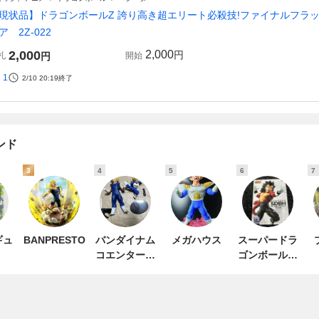
現状品】ドラゴンボールZ 誇り高き超エリート必殺技!ファイナルフラッ
ア 2Z-022
2,000
2,000
円
札
円
開始
1
2/10 20:19
終了
ンド
3
4
5
6
7
ギュ
BANPRESTO
バンダイナム
メガハウス
スーパードラ
コエンターテ
ゴンボールヒ
インメント
ーローズ