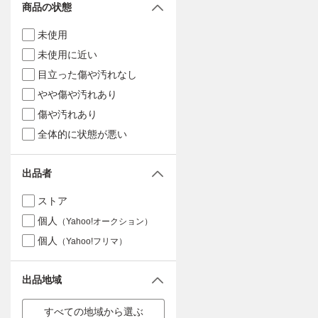
商品の状態
未使用
未使用に近い
目立った傷や汚れなし
やや傷や汚れあり
傷や汚れあり
全体的に状態が悪い
出品者
ストア
個人
（Yahoo!オークション）
個人
（Yahoo!フリマ）
出品地域
すべての地域から選ぶ