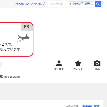
Yahoo! JAPAN
ヘルプ
小池栄子 東野幸治
マイオク
ウォッチ
出品
覧
（終了180日間）
1
〜
3
件/
3
件
開催中に戻る