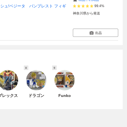
シュ!ベジータ バンプレスト フィギ
99.4%
神奈川県
から発送
出品
8
9
プレックス
ドラゴン
Funko