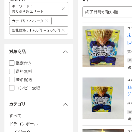
キーワード
：
誇り高き超エリート
終了日時が近い順
カテゴリ
：
ベジータ
コ
落札価格
：
1,760円 ～ 2,640円
未
[O
対象商品
落
未
鑑定付き
送料無料
匿名配送
コ
新
コンビニ受取
ジ
落
カテゴリ
未
すべて
ドラゴンボール
コ