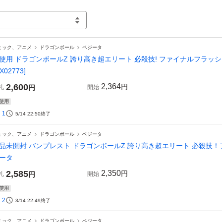
ミック、アニメ
ドラゴンボール
ベジータ
使用 ドラゴンボールZ 誇り高き超エリート 必殺技! ファイナルフラッシ
X02773]
2,600
2,364
円
札
円
開始
使用
1
5/14 22:50
終了
ミック、アニメ
ドラゴンボール
ベジータ
品未開封 バンプレスト ドラゴンボールZ 誇り高き超エリート 必殺技！
ータ
2,585
2,350
円
札
円
開始
使用
2
3/14 22:49
終了
ミック、アニメ
ドラゴンボール
ベジータ