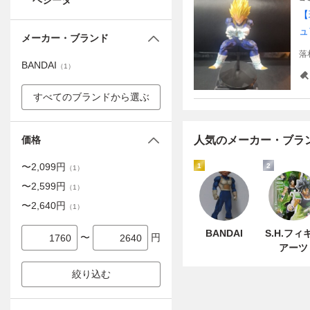
ベジータ
【
ュ
メーカー・ブランド
落
BANDAI
（
1
）
すべてのブランドから選ぶ
価格
人気のメーカー・ブラ
〜
2,099
円
1
2
（
1
）
〜
2,599
円
（
1
）
〜
2,640
円
（
1
）
BANDAI
S.H.フィ
〜
円
アーツ
絞り込む