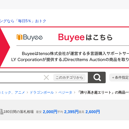
ングなら「毎日5％」おトク
このカテゴリから
＋条件指定
コミック、アニメ
ドラゴンボール
ベジータ
「誇り高き超エリート」の商品一
品
2,000
円
2,395
円
2,600
円
180
日間の落札相場
最安
平均
最高