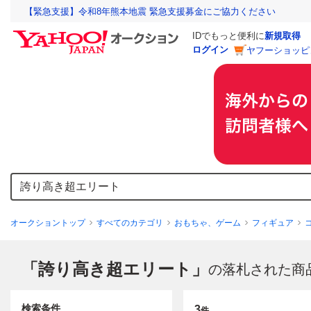
【緊急支援】令和8年熊本地震 緊急支援募金にご協力ください
IDでもっと便利に
新規取得
ログイン
ヤフーショッピ
オークショントップ
すべてのカテゴリ
おもちゃ、ゲーム
フィギュア
「誇り高き超エリート」
の落札された商
検索条件
3
件