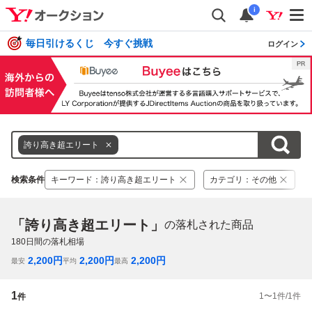
i
毎日引けるくじ 今すぐ挑戦
ログイン
誇り高き超エリート
検索条件
キーワード
：
誇り高き超エリート
カテゴリ
：
その他
「誇り高き超エリート」
の落札された商品
180
日間の落札相場
2,200
円
2,200
円
2,200
円
最安
平均
最高
1
1
〜
1
件/
1
件
件