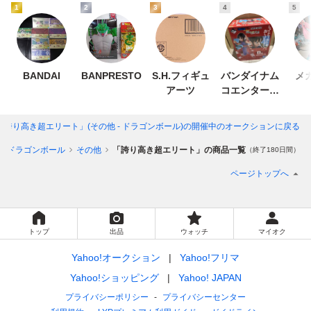
1
2
3
4
5
BANDAI
BANPRESTO
S.H.フィギュ
バンダイナム
メ
アーツ
コエンターテ
インメント
「誇り高き超エリート」(その他 - ドラゴンボール)
の開催中のオークションに戻る
ドラゴンボール
その他
「誇り高き超エリート」の商品一覧
（終了180日間）
ページトップへ
トップ
出品
ウォッチ
マイオク
Yahoo!オークション
Yahoo!フリマ
Yahoo!ショッピング
Yahoo! JAPAN
プライバシーポリシー
プライバシーセンター