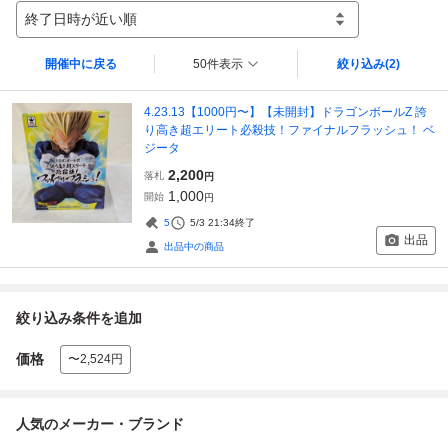
終了日時が近い順
開催中に戻る
50件表示
絞り込み
(2)
4.23.13【1000円〜】【未開封】ドラゴンボールZ 誇
り高き超エリート必殺技！ファイナルフラッシュ！ ベ
ジータ
2,200
落札
円
1,000
開始
円
5
5/3 21:34
終了
出品
出品中の商品
絞り込み条件を追加
価格
〜2,524円
人気のメーカー・ブランド