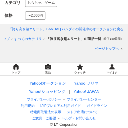
カテゴリ
おもちゃ、ゲーム
価格
〜2,666円
「誇り高き超エリート」BANDAI | バンダイ
の開催中のオークションに戻る
トップ
すべてのカテゴリ
「誇り高き超エリート」の商品一覧
（終了180日間）
ページトップへ
トップ
出品
ウォッチ
マイオク
Yahoo!オークション
Yahoo!フリマ
Yahoo!ショッピング
Yahoo! JAPAN
プライバシーポリシー
プライバシーセンター
利用規約
LYPプレミアム利用ガイド
ガイドライン
特定商取引法の表示
ストア出店について
ご意見・ご要望
ヘルプ・お問い合わせ
© LY Corporation