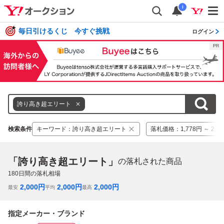
i
毎日引けるくじ 今すぐ挑戦
ログイン
誇り高き超エリート
検索条件
キーワード
：
誇り高き超エリート
落札価格
：
1,778円 ～ 2,6
「誇り高き超エリート」
の落札された商品
180
日間の落札相場
2,000
円
2,000
円
2,000
円
最安
平均
最高
指定メーカー・ブランド