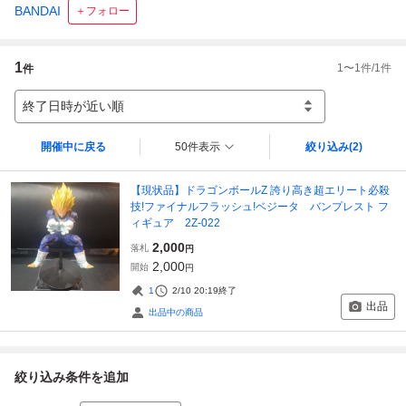
BANDAI
＋フォロー
1
1
〜
1
件/
1
件
件
終了日時が近い順
開催中に戻る
50件表示
絞り込み
(2)
【現状品】ドラゴンボールZ 誇り高き超エリート必殺
技!ファイナルフラッシュ!ベジータ バンプレスト フ
ィギュア 2Z-022
2,000
落札
円
2,000
開始
円
1
2/10 20:19
終了
出品
出品中の商品
絞り込み条件を追加