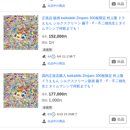
出品
出品中の商品
正規品 版画 kaikaikiki Zingaro 300枚限定 村上隆 ドラ
えもん シルクスクリーン 藤子・F・不二雄先生とタイ
ムマシンで何処までも！
152,000
落札
円
1
開始
円
未使用
44
6/6 21:17
終了
出品
出品中の商品
国内正規店購入 kaikaikiki Zingaro 300枚限定 村上隆
ドラえもん シルクスクリーン版画 藤子・F・不二雄先
生とタイムマシンで何処までも！
177,000
落札
円
1,000
開始
円
未使用
93
4/19 22:25
終了
出品
出品中の商品