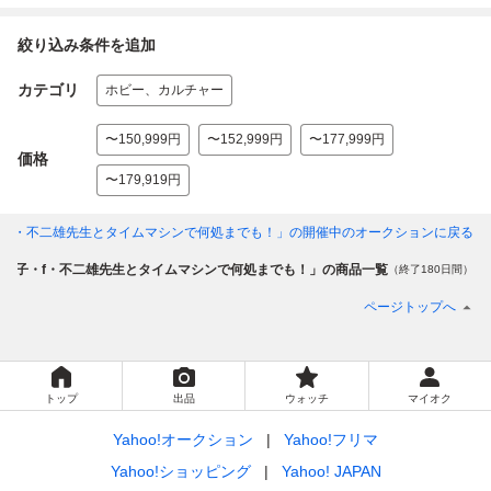
絞り込み条件を追加
カテゴリ
ホビー、カルチャー
〜150,999円
〜152,999円
〜177,999円
価格
〜179,919円
・f・不二雄先生とタイムマシンで何処までも！」
の開催中のオークションに戻る
「藤子・f・不二雄先生とタイムマシンで何処までも！」の商品一覧
（終了180日間）
ページトップへ
トップ
出品
ウォッチ
マイオク
Yahoo!オークション
Yahoo!フリマ
Yahoo!ショッピング
Yahoo! JAPAN