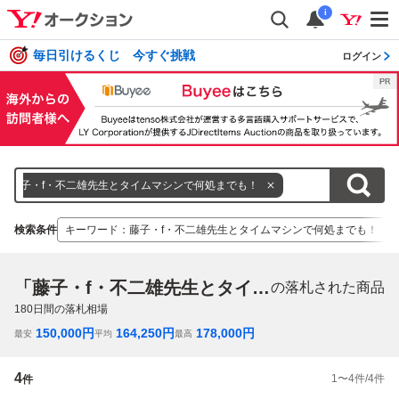
i
毎日引けるくじ 今すぐ挑戦
ログイン
藤子・f・不二雄先生とタイムマシンで何処までも！
検索条件
キーワード
：
藤子・f・不二雄先生とタイムマシンで何処までも！
「藤子・f・不二雄先生とタイムマシンで何処までも！」
の落札された商品
180
日間の落札相場
150,000
円
164,250
円
178,000
円
最安
平均
最高
4
1
〜
4
件/
4
件
件