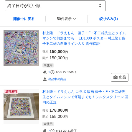
終了日時が近い順
開催中に戻る
50件表示
絞り込み
(1)
村上隆 ドラえもん 藤子・F・不二雄先生とタイム
マシンで何処までも！ ED1000 ポスター 村上隆と藤
子不二雄の自筆サイン入り 真作保証
150,000
落札
円
150,000
開始
円
未使用
1
6/25 22:25
終了
出品
出品中の商品
村上隆 × ドラえもん コラボ 版画 藤子・F・不二雄先
送料無料
生とタイムマシンで何処までも！シルクスクリーン 国
内の正規
178,000
落札
円
155,000
開始
円
未使用
7
6/13 20:31
終了